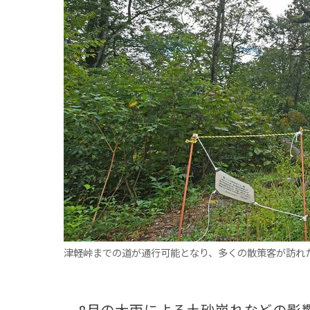
観る一覧
桜
花
紅葉
楽しむ一覧
まつり・イベント
聖地
おみやげ・特産
道の駅・産直
鉄道
アウトドア・レジャー
味わう一覧
麺類
ご当地グルメ
酒
スイーツ
癒す一覧
温泉
自然
宿泊
青森県
岩手県
秋田県
津軽峠までの道が通行可能となり、多くの散策客が訪れ
8月の大雨による土砂崩れなどの影