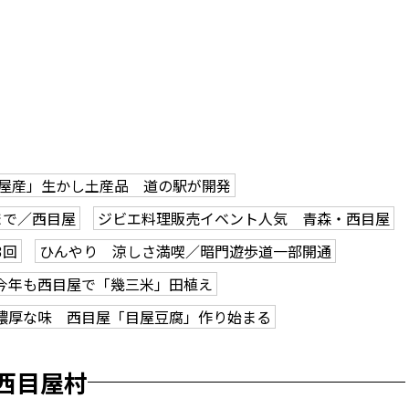
屋産」生かし土産品 道の駅が開発
まで／西目屋
ジビエ料理販売イベント人気 青森・西目屋
3回
ひんやり 涼しさ満喫／暗門遊歩道一部開通
今年も西目屋で「幾三米」田植え
濃厚な味 西目屋「目屋豆腐」作り始まる
西目屋村