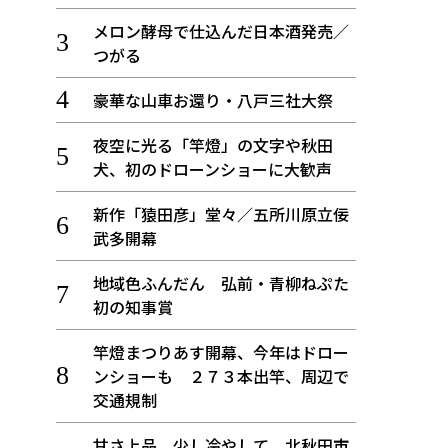
メロン酵母で仕込んだ日本酒発売／
つがる
豪華な山車お還り・八戸三社大祭
夜空に光る「竿燈」の文字や秋田
犬、初のドローンショーに大歓声
新作「猿田彦」堂々／五所川原立佞
武多開幕
地域色ふんだん 弘前・青柳ねぷた
初の知事賞
竿燈まつりあす開幕、今年はドロー
ンショーも ２７３本出竿、周辺で
交通規制
甘さ上品、少し冷やして 北秋田市