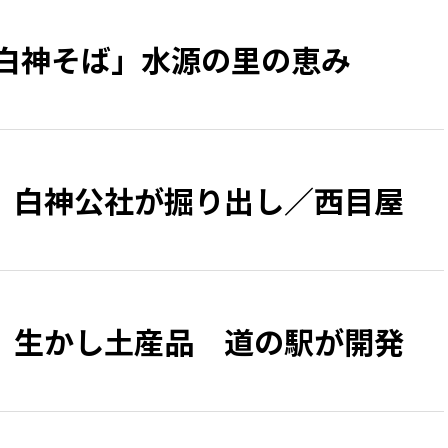
「白神そば」水源の里の恵み
 白神公社が掘り出し／西目屋
」生かし土産品 道の駅が開発