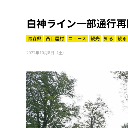
白神ライン一部通行再
青森県
西目屋村
ニュース
観光
知る
観る
2022年10月8日（土）
知る一覧
世界遺産
文化・歴史
パワースポット
ミステリー