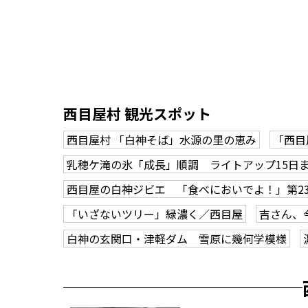
西目屋村 観光スポット
西目屋村 「白神そば」水源の里の恵み
「西目
乳穂ケ滝の氷「成長」順調 ライトアップ15日
西目屋の白神ジビエ 「食べにおいでよ！」第2
「いざないツリー」緑濃く／西目屋
吉さん、
白神の玄関口・津軽ダム 雪原に幾何学模様