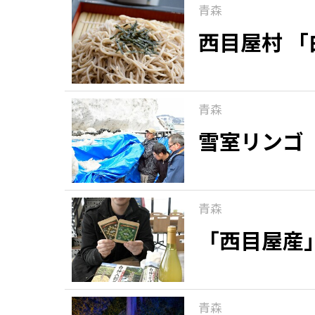
青森
西目屋村 
青森
雪室リンゴ
青森
「西目屋産
青森