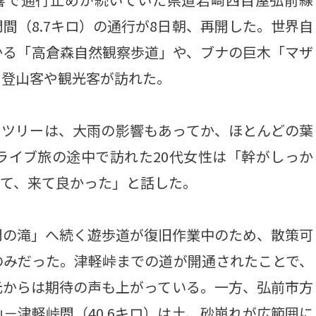
間（8.7キロ）の通行が8日朝、再開した。世界自
かる「高倉森自然観察歩道」や、ブナの巨木「マザ
、登山客や観光客が訪れた。
ーツリーは、大雨の影響もあってか、ほとんどの葉
ライブ旅の途中で訪れた20代女性は「幹がしっか
いて、来て良かった」と話した。
の滝」へ続く遊歩道が復旧作業中のため、散策可
のみだった。津軽峠までの道が開通されたことで、
元からは期待の声も上がっている。一方、弘前市方
－津軽峠間（40.6キロ）は土、砂崩れが広範囲に