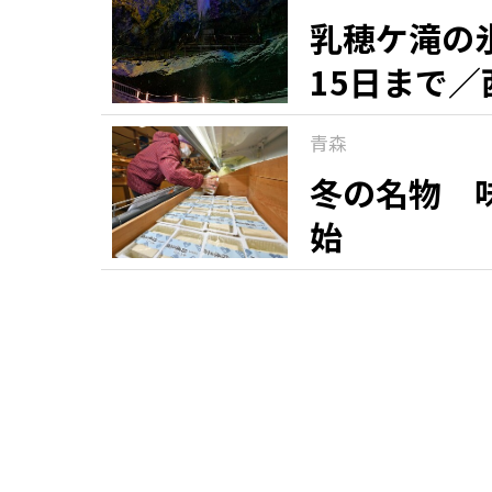
乳穂ケ滝の
15日まで／
青森
冬の名物 
始