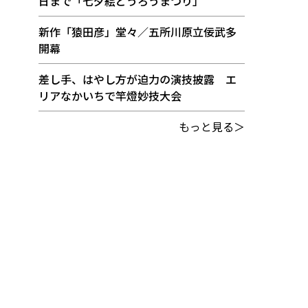
日まで「七夕絵どうろうまつり」
新作「猿田彦」堂々／五所川原立佞武多
開幕
差し手、はやし方が迫力の演技披露 エ
リアなかいちで竿燈妙技大会
もっと見る＞