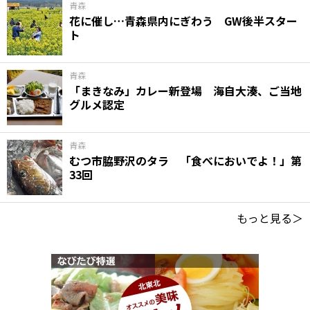
青森
花に催し…青森県内にぎわう GW後半スター
ト
青森
「まきなみ」カレー新登場 海自大湊、ご当地
グルメ認定
青森
むつ市脇野沢のタラ 「食べにおいでよ！」第
33回
もっと見る＞