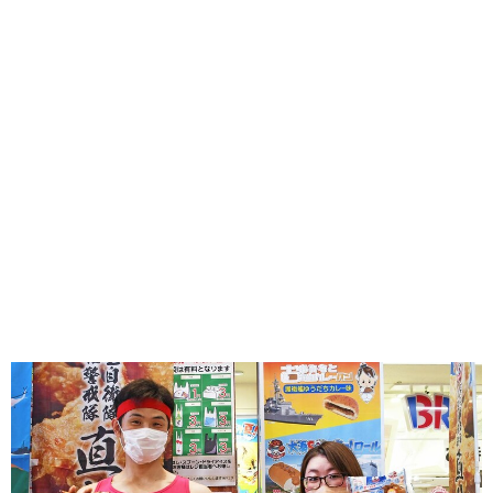
味わう一覧
麺類
ご当地グルメ
酒
スイーツ
癒す一覧
温泉
自然
宿泊
青森県
岩手県
秋田県