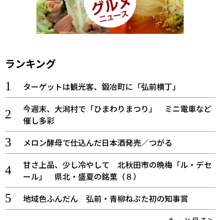
ランキング
ターゲットは観光客、鍛冶町に「弘前横丁」
今週末、大潟村で「ひまわりまつり」 ミニ電車など
催し多彩
メロン酵母で仕込んだ日本酒発売／つがる
甘さ上品、少し冷やして 北秋田市の晩梅「ル・デセ
ール」 県北・盛夏の銘菓（８）
地域色ふんだん 弘前・青柳ねぷた初の知事賞