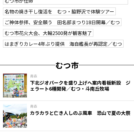
むつ市が任命
名物の焼き干し復活を むつ・脇野沢で体験ツアー
ご神体参拝、安全願う 田名部まつり18日開幕／むつ
むつ市花火大会、大輪2500発が観客魅了
はまぎりカレー4年ぶり提供 海自艦長が再認定／むつ
むつ市
青森
下北ジオパークを盛り上げへ案内看板新設 ジ
ェラート6種開発／むつ・斗南丘牧場
青森
カラカラと亡き人しのぶ風車 恐山で夏の大祭