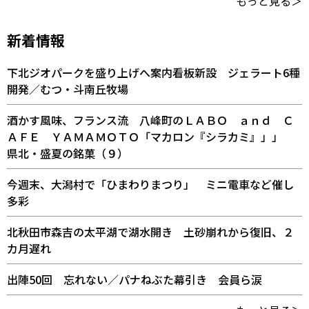
もっと見る＞
新着情報
下北ジオパークを盛り上げへ案内看板新設 ジェラート6種
開発／むつ・斗南丘牧場
酒かす風味、フランス流 八峰町のＬＡＢＯ ａｎｄ Ｃ
ＡＦＥ ＹＡＭＡＭＯＴＯ「マカロン『シラカミ』」」
県北・盛夏の銘菓（９）
今週末、大潟村で「ひまわりまつり」 ミニ電車など催し
多彩
北秋田市森吉の太平湖で湖水開き 土砂崩れから復旧、２
カ月遅れ
出陣50回 忘れない／パナねぶた幕引き 会員ら涙