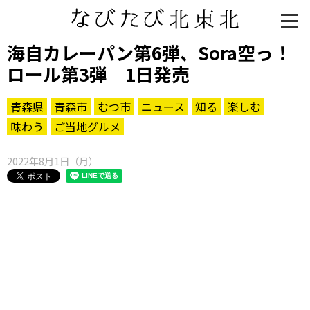
海自カレーパン第6弾、Sora空っ！
ロール第3弾 1日発売
青森県
青森市
むつ市
ニュース
知る
楽しむ
味わう
ご当地グルメ
2022年8月1日（月）
知る一覧
世界遺産
文化・歴史
パワースポット
ミステリー
観る一覧
桜
花
紅葉
楽しむ一覧
まつり・イベント
聖地
おみやげ・特産
道の駅・産直
鉄道
アウトドア・レジャー