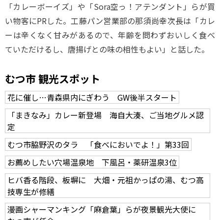
「カレーボーイズ」や「Sora空っ！アテンダント」らが買
い物客にPRした。工藤パン営業部の那須尚幸次長は「カレ
ーは辛くなく甘みがあるので、年齢を問わずおいしく食べ
ていただけるし、唐揚げとの味の相性もよい」と話した。
むつ市 観光スポット
花に催し…青森県内にぎわう GW後半スタート
「まきなみ」カレー新登場 海自大湊、ご当地グルメ認
定
むつ市脇野沢のタラ 「食べにおいでよ！」第33回
お薦めしたい穴場温泉地 下風呂・薬研温泉3位
ヒバ香る階段、板塀に 大畑・元祖かっぱの湯、むつ高
技専生が修繕
漫画シャーマンキング「麻倉葉」らが夜景観光大使に