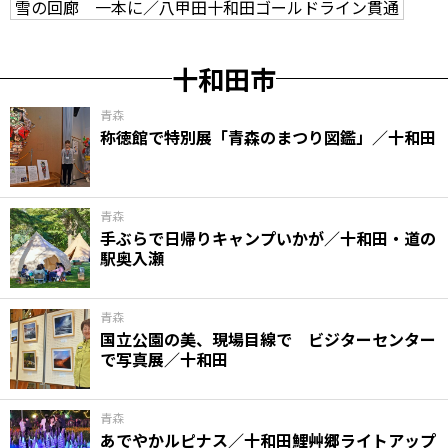
雪の回廊 一本に／八甲田十和田ゴールドライン貫通
十和田市
青森
称徳館で特別展「青森のまつり図鑑」／十和田
青森
手ぶらで日帰りキャンプいかが／十和田・道の
駅奥入瀬
青森
国立公園の美、現場目線で ビジターセンター
で写真展／十和田
青森
あでやかルピナス／十和田鯉艸郷ライトアップ