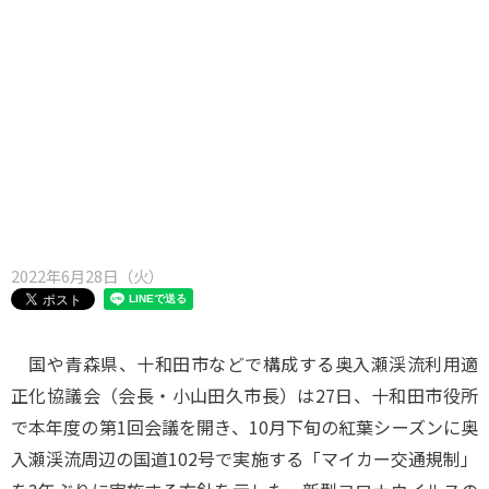
味わう一覧
麺類
ご当地グルメ
酒
スイーツ
癒す一覧
温泉
自然
宿泊
青森県
岩手県
秋田県
2022年6月28日（火）
国や青森県、十和田市などで構成する奥入瀬渓流利用適
正化協議会（会長・小山田久市長）は27日、十和田市役所
で本年度の第1回会議を開き、10月下旬の紅葉シーズンに奥
入瀬渓流周辺の国道102号で実施する「マイカー交通規制」