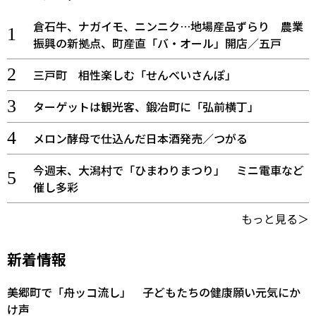
倉石牛、ナガイモ、ニンニク…地場産品ずらり 農業
振興の新拠点、町産直「バ・オール」開店／五戸
三戸町 相性楽しむ「せんべいさんぽ」
ターゲットは観光客、鍛冶町に「弘前横丁」
メロン酵母で仕込んだ日本酒発売／つがる
今週末、大潟村で「ひまわりまつり」 ミニ電車など
催し多彩
もっと見る＞
新着情報
美郷町で「舟ッコ流し」 子どもたちの健康願い元気にか
け声