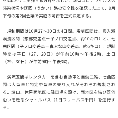
を3年ぶりに実施する方針を示した。新型コロナウイルスの
感染状況や迂回（うかい）路の安全性を確認した上で、9月
下旬の第2回会議で実施の可否を正式決定する。
規制期間は10月27～30日の4日間。規制区間は、奥入瀬
渓流区間（惣部交差点－子ノ口交差点、約10キロ）と、七
曲区間（子ノ口交差点－青ぶな山交差点、約6キロ）。規制
時間は平日（27、28日）が午前10時～午後2時、土日
（29、30日）が午前9時～午後3時。
渓流区間はレンタカーを含む自動車と自動二輪、七曲区
間は大型車と特定中型車の乗り入れがそれぞれ規制され
る。焼山、休屋両地区に駐車場を設け、両地区を結び渓流
沿いを走るシャトルバス（1日フリーパス千円）を運行す
る。