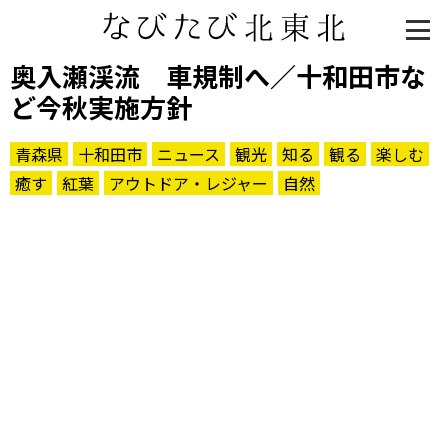
奥入瀬渓流 車規制へ／十和田市な
ど今秋実施方針
青森県
十和田市
ニュース
観光
知る
観る
楽しむ
癒す
紅葉
アウトドア・レジャー
自然
知る一覧
世界遺産
文化・歴史
パワースポット
ミステリー
観る一覧
桜
花
紅葉
楽しむ一覧
まつり・イベント
聖地
おみやげ・特産
道の駅・産直
鉄道
アウトドア・レジャー