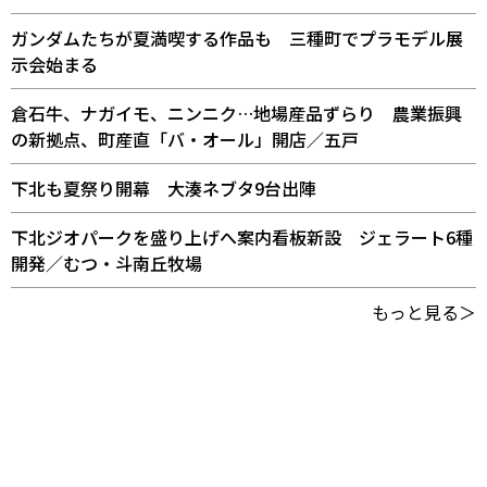
ガンダムたちが夏満喫する作品も 三種町でプラモデル展
示会始まる
倉石牛、ナガイモ、ニンニク…地場産品ずらり 農業振興
の新拠点、町産直「バ・オール」開店／五戸
下北も夏祭り開幕 大湊ネブタ9台出陣
下北ジオパークを盛り上げへ案内看板新設 ジェラート6種
開発／むつ・斗南丘牧場
もっと見る＞