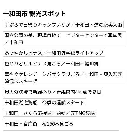
十和田市 観光スポット
手ぶらで日帰りキャンプいかが／十和田・道の駅奥入瀬
国立公園の美、現場目線で ビジターセンターで写真展
／十和田
あでやかルピナス／十和田鯉艸郷ライトアップ
色とりどりルピナス見ごろ／十和田市鯉艸郷
華やぐゲレンデ シバザクラ見ごろ／十和田・奥入瀬渓
流温泉スキー場
奥入瀬渓流で新緑盛り／青森県内4地点で夏日
十和田湖遊覧船 今季の運航スタート
十和田「さくら応援隊」始動／元TMG集結
十和田・官庁街 桜156本見ごろ