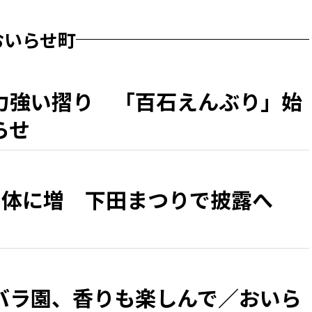
おいらせ町
力強い摺り 「百石えんぶり」始
らせ
5体に増 下田まつりで披露へ
バラ園、香りも楽しんで／おいら