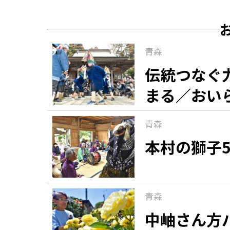
青森
伝統つなぐ
まる／おい
青森
本村の獅子
青森
中岫さん方