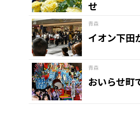
せ
青森
イオン下田
青森
おいらせ町