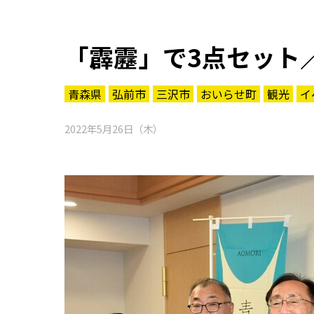
「霹靂」で3点セット
青森県
弘前市
三沢市
おいらせ町
観光
イ
2022年5月26日（木）
知る一覧
世界遺産
文化・歴史
パワースポット
ミステリー