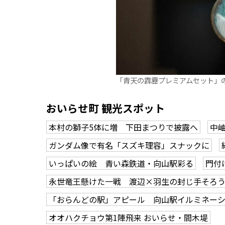
「青天の霹靂プレミアムセット」
おいらせ町 観光スポット
本村の獅子5体に増 下田まつりで披露へ
中
ガンダム像で有名「スズキ理容」スナックに
いっぱいの絵 青い森鉄道・向山駅彩る
門付
永世竜王懸けた一戦 渡辺×羽生の封じ手そろ
「おらんどの駅」アピール 向山駅イルミネー
オオハクチョウ第1陣飛来 おいらせ・間木堤