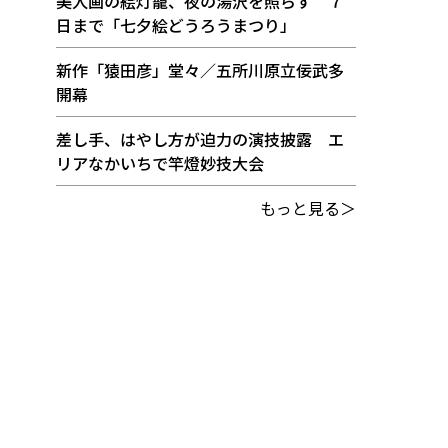
美人画の絵灯籠、夜の湯沢を照らす ７
日まで「七夕絵どうろうまつり」
新作「猿田彦」堂々／五所川原立佞武多
開幕
差し手、はやし方が迫力の演技披露 エ
リアなかいちで竿燈妙技大会
もっと見る＞