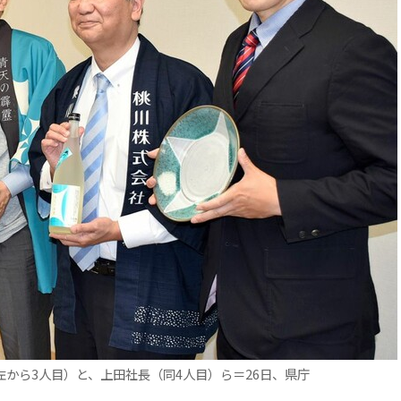
から3人目）と、上田社長（同4人目）ら＝26日、県庁