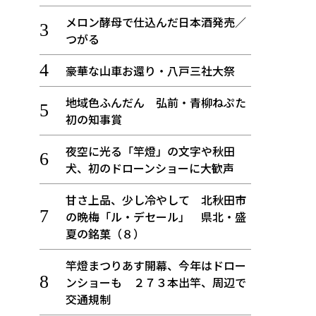
メロン酵母で仕込んだ日本酒発売／
つがる
豪華な山車お還り・八戸三社大祭
地域色ふんだん 弘前・青柳ねぷた
初の知事賞
夜空に光る「竿燈」の文字や秋田
犬、初のドローンショーに大歓声
甘さ上品、少し冷やして 北秋田市
の晩梅「ル・デセール」 県北・盛
夏の銘菓（８）
竿燈まつりあす開幕、今年はドロー
ンショーも ２７３本出竿、周辺で
交通規制