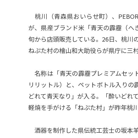
桃川（青森県おいらせ町）、PEBO
が、県産ブランド米「青天の霹靂（へ
旬から店頭販売している。26日、桃川の
ねぷた村の檜山和大助役らが県庁に三
名称は「青天の霹靂プレミアムセット
リリットル）と、ペットボトル入りの霹
どれて青天なり」が入る。「酔いどれ
軽焼を手がける「ねぷた村」が昨年桃川
酒器を制作した県伝統工芸士の坂本羊