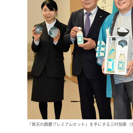
観る一覧
桜
花
紅葉
楽しむ一覧
まつり・イベント
聖地
おみやげ・特産
道の駅・産直
鉄道
アウトドア・レジャー
味わう一覧
麺類
ご当地グルメ
酒
スイーツ
癒す一覧
温泉
自然
宿泊
青森県
岩手県
秋田県
「青天の霹靂プレミアムセット」を手にする三村知事（左