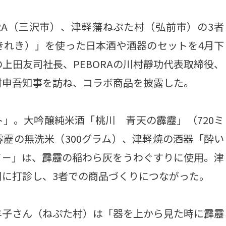
RA（三沢市）、津軽藩ねぷた村（弘前市）の3者
きれき）」を使った日本酒や酒器のセットを4月下
上田友司社長、PEBORAの川村靜功代表取締役、
村申吾知事を訪ね、コラボ商品を披露した。
」。大吟醸純米酒「桃川 青天の霹靂」（720ミ
靂の無洗米（300グラム）、津軽焼の酒器「酔い
て－」は、霹靂の稲わら灰をうわぐすりに使用。津
に打診し、3者での商品づくりにつながった。
子さん（ねぷた村）は「器を上から見た時に霹靂