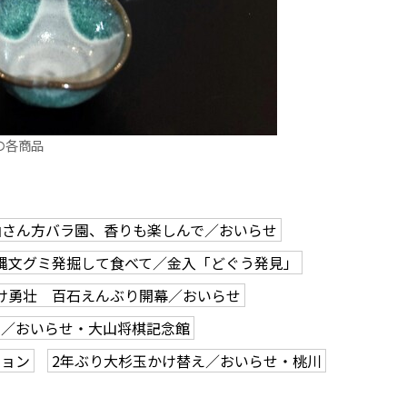
の各商品
岫さん方バラ園、香りも楽しんで／おいらせ
縄文グミ発掘して食べて／金入「どぐう発見」
け勇壮 百石えんぶり開幕／おいらせ
う／おいらせ・大山将棋記念館
ション
2年ぶり大杉玉かけ替え／おいらせ・桃川