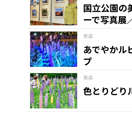
国立公園の
ーで写真展
青森
あでやかル
プ
青森
色とりどり