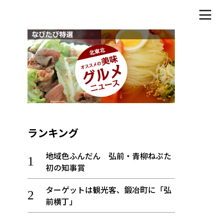
ランキング
地域色ふんだん 弘前・青柳ねぷた
初の知事賞
ターゲットは観光客、鍛冶町に「弘
前横丁」