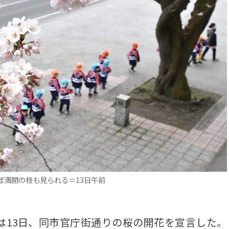
ぼ満開の枝も見られる＝13日午前
13日、同市官庁街通りの桜の開花を宣言した。