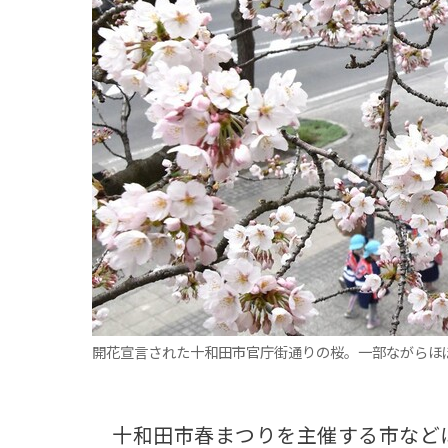
観る一覧
桜
花
紅葉
楽しむ一覧
まつり・イベント
聖地
おみやげ・特産
道の駅・産直
鉄道
アウトドア・レジャー
味わう一覧
麺類
ご当地グルメ
酒
スイーツ
癒す一覧
温泉
自然
宿泊
青森県
岩手県
秋田県
開花宣言された十和田市官庁街通りの桜。一部ながらほ
十和田市春まつりを主催する市などは