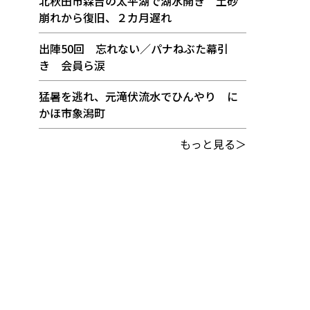
北秋田市森吉の太平湖で湖水開き 土砂
崩れから復旧、２カ月遅れ
出陣50回 忘れない／パナねぶた幕引
き 会員ら涙
猛暑を逃れ、元滝伏流水でひんやり に
かほ市象潟町
もっと見る＞