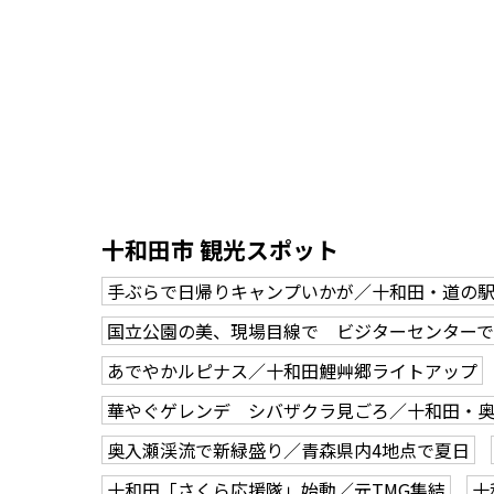
十和田市 観光スポット
手ぶらで日帰りキャンプいかが／十和田・道の
国立公園の美、現場目線で ビジターセンター
あでやかルピナス／十和田鯉艸郷ライトアップ
華やぐゲレンデ シバザクラ見ごろ／十和田・
奥入瀬渓流で新緑盛り／青森県内4地点で夏日
十和田「さくら応援隊」始動／元TMG集結
十