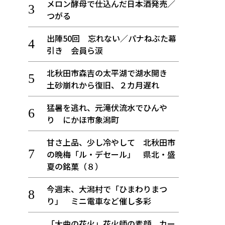
メロン酵母で仕込んだ日本酒発売／
つがる
出陣50回 忘れない／パナねぶた幕
引き 会員ら涙
北秋田市森吉の太平湖で湖水開き
土砂崩れから復旧、２カ月遅れ
猛暑を逃れ、元滝伏流水でひんや
り にかほ市象潟町
甘さ上品、少し冷やして 北秋田市
の晩梅「ル・デセール」 県北・盛
夏の銘菓（８）
今週末、大潟村で「ひまわりまつ
り」 ミニ電車など催し多彩
「大曲の花火」花火師の素顔、カー