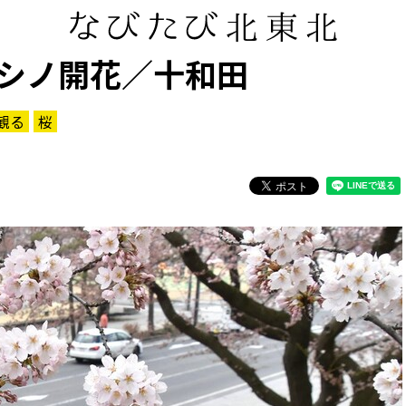
シノ開花／十和田
観る
桜