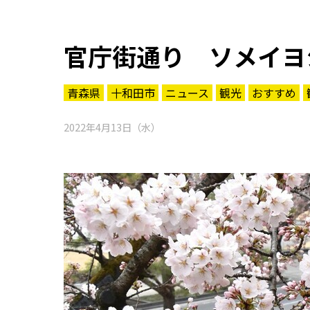
官庁街通り ソメイヨ
青森県
十和田市
ニュース
観光
おすすめ
2022年4月13日（水）
知る一覧
世界遺産
文化・歴史
パワースポット
ミステリー