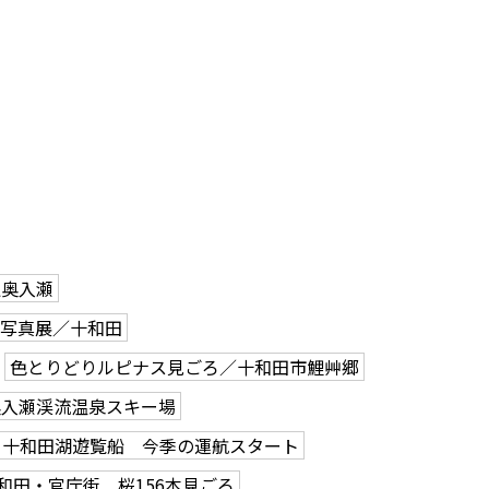
駅奥入瀬
で写真展／十和田
色とりどりルピナス見ごろ／十和田市鯉艸郷
奥入瀬渓流温泉スキー場
十和田湖遊覧船 今季の運航スタート
和田・官庁街 桜156本見ごろ