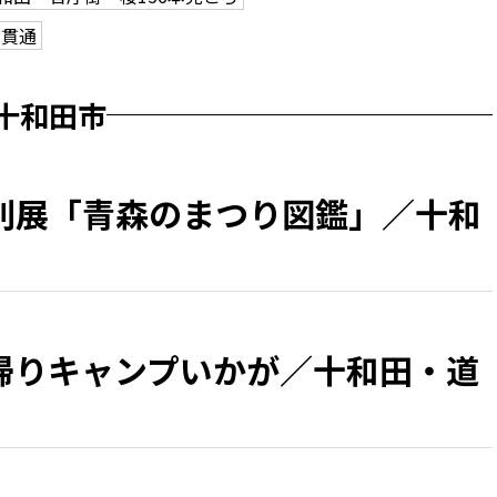
ン貫通
十和田市
別展「青森のまつり図鑑」／十和
帰りキャンプいかが／十和田・道