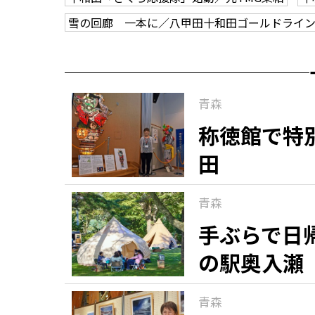
雪の回廊 一本に／八甲田十和田ゴールドライ
青森
称徳館で特
田
青森
手ぶらで日
の駅奥入瀬
青森