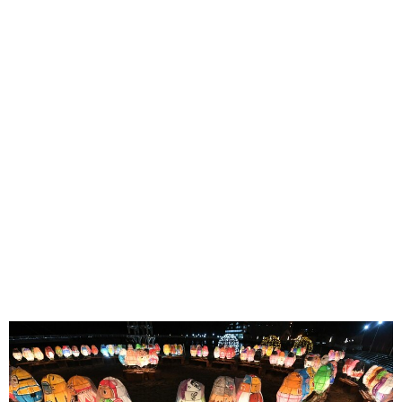
味わう一覧
麺類
ご当地グルメ
酒
スイーツ
癒す一覧
温泉
自然
宿泊
青森県
岩手県
秋田県