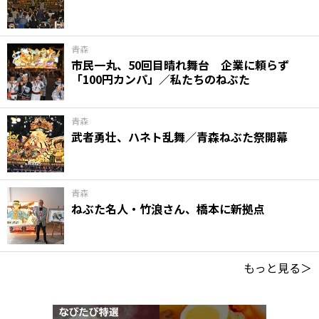
青森
市民一丸、50回目晴れ舞台 企業に頼らず
「100円カンパ」／私たちのねぶた
青森
武者勇壮、ハネト乱舞／青森ねぶた祭開幕
青森
ねぶた名人・竹浪さん、橋本に新拠点
もっと見る＞