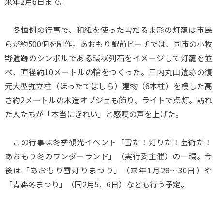
来年2月6日まで。
冬恒例の行事で、和紙を使った雪だるま形の灯籠は市民
らが約500個を制作。あおもり駅前ビーチでは、同市の小牧
野遺跡のシンボルである環状列石をイメージして灯籠を並
べ、直径約10メートルの輪をつくった。三内丸山遺跡の復
元大型掘立柱（ほったてばしら）建物（6本柱）を模した高
さ約2メートルの木造オブジェも飾り、ライトで点灯。訪れ
た人たちが「本当にきれい」と感嘆の声を上げた。
この行事は冬季観光イベント「雪だ！灯りだ！芸術だ！
あおもり冬のワンダーランド」（実行委主催）の一環。今
後は「あおもり雪灯りまつり」（来年1月28～30日）や
「青森冬まつり」（同2月5、6日）なども行う予定。