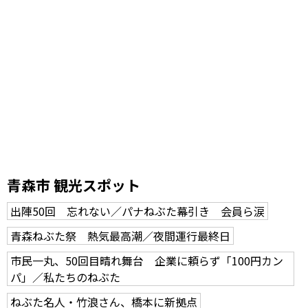
青森市 観光スポット
出陣50回 忘れない／パナねぶた幕引き 会員ら涙
青森ねぶた祭 熱気最高潮／夜間運行最終日
市民一丸、50回目晴れ舞台 企業に頼らず「100円カン
パ」／私たちのねぶた
ねぶた名人・竹浪さん、橋本に新拠点