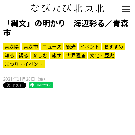
「縄文」の明かり 海辺彩る／青森
市
青森県
青森市
ニュース
観光
イベント
おすすめ
知る
観る
楽しむ
癒す
世界遺産
文化・歴史
まつり・イベント
2021年11月26日（金）
知る一覧
世界遺産
文化・歴史
パワースポット
ミステリー
観る一覧
桜
花
紅葉
楽しむ一覧
まつり・イベント
聖地
おみやげ・特産
道の駅・産直
鉄道
アウトドア・レジャー