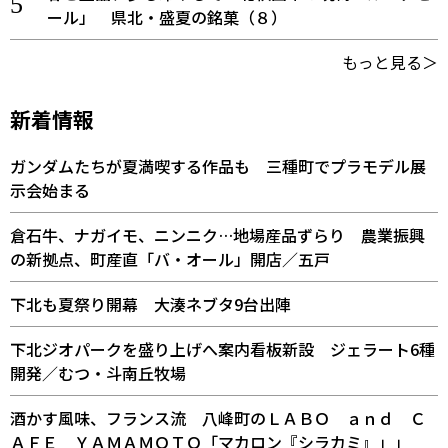
ール」 県北・盛夏の銘菓（８）
もっと見る＞
新着情報
ガンダムたちが夏満喫する作品も 三種町でプラモデル展
示会始まる
倉石牛、ナガイモ、ニンニク…地場産品ずらり 農業振興
の新拠点、町産直「バ・オール」開店／五戸
下北も夏祭り開幕 大湊ネブタ9台出陣
下北ジオパークを盛り上げへ案内看板新設 ジェラート6種
開発／むつ・斗南丘牧場
酒かす風味、フランス流 八峰町のＬＡＢＯ ａｎｄ Ｃ
ＡＦＥ ＹＡＭＡＭＯＴＯ「マカロン『シラカミ』」」