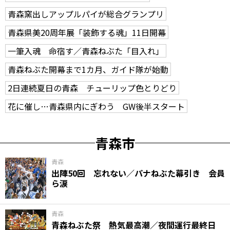
青森窯出しアップルパイが総合グランプリ
青森県美20周年展「装飾する魂」11日開幕
一筆入魂 命宿す／青森ねぶた「目入れ」
青森ねぶた開幕まで1カ月、ガイド隊が始動
2日連続夏日の青森 チューリップ色とりどり
花に催し…青森県内にぎわう GW後半スタート
青森市
青森
出陣50回 忘れない／パナねぶた幕引き 会員
ら涙
青森
青森ねぶた祭 熱気最高潮／夜間運行最終日