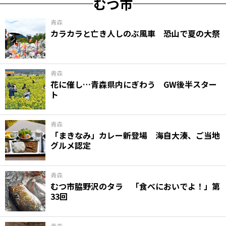
むつ市
青森
カラカラと亡き人しのぶ風車 恐山で夏の大祭
青森
花に催し…青森県内にぎわう GW後半スター
ト
青森
「まきなみ」カレー新登場 海自大湊、ご当地
グルメ認定
青森
むつ市脇野沢のタラ 「食べにおいでよ！」第
33回
青森