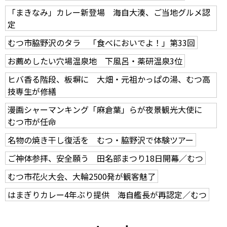
「まきなみ」カレー新登場 海自大湊、ご当地グルメ認
定
むつ市脇野沢のタラ 「食べにおいでよ！」第33回
お薦めしたい穴場温泉地 下風呂・薬研温泉3位
ヒバ香る階段、板塀に 大畑・元祖かっぱの湯、むつ高
技専生が修繕
漫画シャーマンキング「麻倉葉」らが夜景観光大使に
むつ市が任命
名物の焼き干し復活を むつ・脇野沢で体験ツアー
ご神体参拝、安全願う 田名部まつり18日開幕／むつ
むつ市花火大会、大輪2500発が観客魅了
はまぎりカレー4年ぶり提供 海自艦長が再認定／むつ