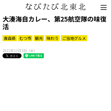
大湊海自カレー、第25航空隊の味復
活
青森県
むつ市
観光
味わう
ご当地グルメ
2021年11月3日（水）
知る一覧
世界遺産
文化・歴史
パワースポット
ミステリー
観る一覧
桜
花
紅葉
楽しむ一覧
まつり・イベント
聖地
おみやげ・特産
道の駅・産直
鉄道
アウトドア・レジャー