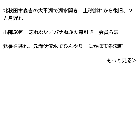
北秋田市森吉の太平湖で湖水開き 土砂崩れから復旧、２
カ月遅れ
出陣50回 忘れない／パナねぶた幕引き 会員ら涙
猛暑を逃れ、元滝伏流水でひんやり にかほ市象潟町
もっと見る＞