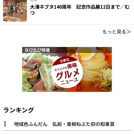
大湊ネブタ140周年 記念作品展12日まで／む
つ
もっと見る＞
ランキング
地域色ふんだん 弘前・青柳ねぷた初の知事賞