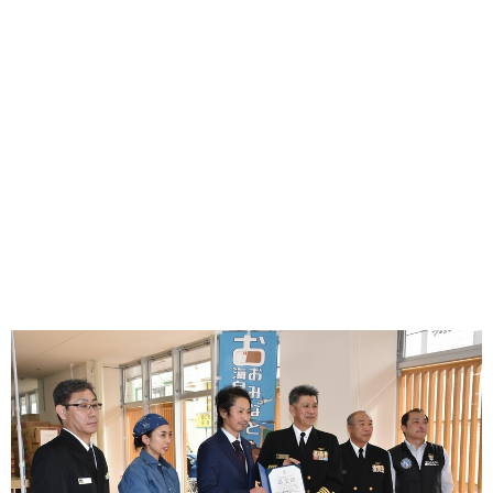
味わう一覧
麺類
ご当地グルメ
酒
スイーツ
癒す一覧
温泉
自然
宿泊
青森県
岩手県
秋田県