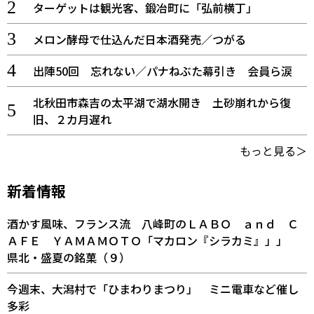
ターゲットは観光客、鍛冶町に「弘前横丁」
メロン酵母で仕込んだ日本酒発売／つがる
出陣50回 忘れない／パナねぶた幕引き 会員ら涙
北秋田市森吉の太平湖で湖水開き 土砂崩れから復
旧、２カ月遅れ
もっと見る＞
新着情報
酒かす風味、フランス流 八峰町のＬＡＢＯ ａｎｄ Ｃ
ＡＦＥ ＹＡＭＡＭＯＴＯ「マカロン『シラカミ』」」
県北・盛夏の銘菓（９）
今週末、大潟村で「ひまわりまつり」 ミニ電車など催し
多彩