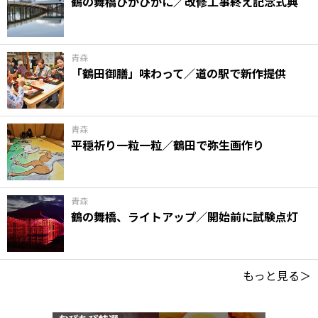
鶴の舞橋ぴかぴかに／改修工事終え記念式典
青森
「鶴田御膳」味わって／道の駅で新作提供
青森
平穏祈り一粒一粒／鶴田で弥生画作り
青森
鶴の舞橋、ライトアップ／開始前に試験点灯
もっと見る＞