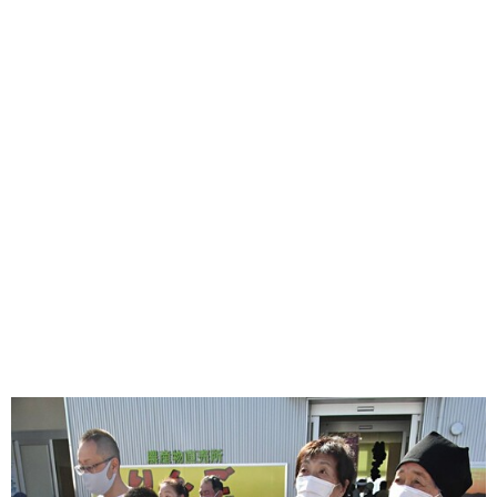
味わう一覧
麺類
ご当地グルメ
酒
スイーツ
癒す一覧
温泉
自然
宿泊
青森県
岩手県
秋田県