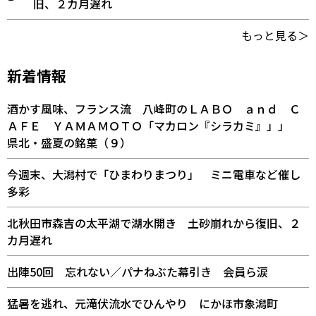
旧、２カ月遅れ
もっと見る＞
新着情報
酒かす風味、フランス流 八峰町のＬＡＢＯ ａｎｄ Ｃ
ＡＦＥ ＹＡＭＡＭＯＴＯ「マカロン『シラカミ』」」
県北・盛夏の銘菓（９）
今週末、大潟村で「ひまわりまつり」 ミニ電車など催し
多彩
北秋田市森吉の太平湖で湖水開き 土砂崩れから復旧、２
カ月遅れ
出陣50回 忘れない／パナねぶた幕引き 会員ら涙
猛暑を逃れ、元滝伏流水でひんやり にかほ市象潟町