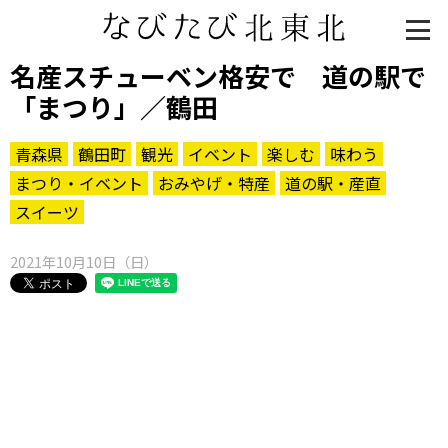
名産スチューベン格安で 道の駅で
「まつり」／鶴田
青森県
鶴田町
観光
イベント
楽しむ
味わう
まつり・イベント
おみやげ・特産
道の駅・産直
スイーツ
2021年10月10日（日）
知る一覧
世界遺産
文化・歴史
パワースポット
ミステリー
観る一覧
桜
花
紅葉
楽しむ一覧
まつり・イベント
聖地
おみやげ・特産
道の駅・産直
鉄道
アウトドア・レジャー