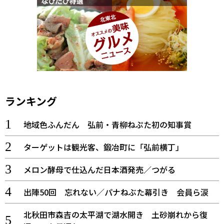
ランキング
地域色ふんだん 弘前・青柳ねぷた初の知事賞
ターゲットは観光客、鍛冶町に「弘前横丁」
メロン酵母で仕込んだ日本酒発売／つがる
出陣50回 忘れない／パナねぶた幕引き 会員ら涙
北秋田市森吉の太平湖で湖水開き 土砂崩れから復