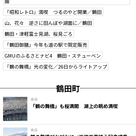
園
「昭和レトロ」満喫 つるのやど開業／鶴田
山、花々 逆さに田んぼや湖面に／鶴田
鶴田・津軽富士見湖、桜見ごろ
「鶴田御膳」今年も道の駅で限定販売
GMUのふるさとナビ4 鶴田・スチューベン
「鶴の舞橋」光の変化／26日からライトアップ
鶴田町
青森
「鶴の舞橋」も桜満開 湖上の眺め満喫
青森