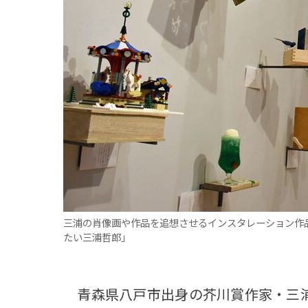
観る一覧
桜
花
紅葉
楽しむ一覧
まつり・イベント
聖地
おみやげ・特産
道の駅・産直
鉄道
アウトドア・レジャー
味わう一覧
麺類
ご当地グルメ
酒
スイーツ
癒す一覧
温泉
自然
宿泊
三浦の肖像画や作品を追想させるインスタレーション作
青森県
岩手県
秋田県
たい三浦哲郎」
青森県八戸市出身の芥川賞作家・三浦哲郎