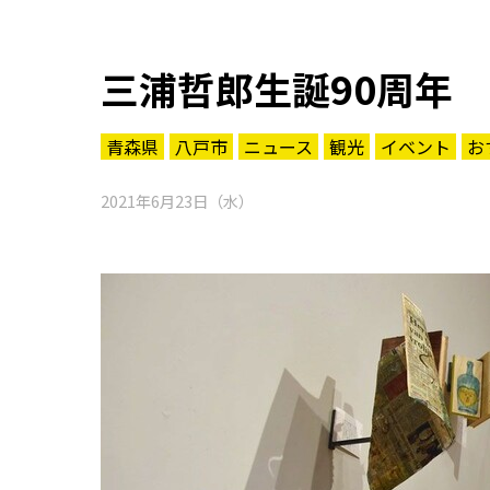
三浦哲郎生誕90周年
青森県
八戸市
ニュース
観光
イベント
お
2021年6月23日（水）
知る一覧
世界遺産
文化・歴史
パワースポット
ミステリー