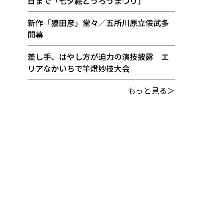
日まで「七夕絵どうろうまつり」
新作「猿田彦」堂々／五所川原立佞武多
開幕
差し手、はやし方が迫力の演技披露 エ
リアなかいちで竿燈妙技大会
もっと見る＞