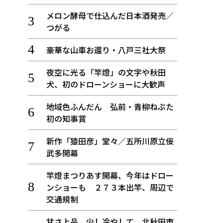
メロン酵母で仕込んだ日本酒発売／
つがる
豪華な山車お還り・八戸三社大祭
夜空に光る「竿燈」の文字や秋田
犬、初のドローンショーに大歓声
地域色ふんだん 弘前・青柳ねぷた
初の知事賞
新作「猿田彦」堂々／五所川原立佞
武多開幕
竿燈まつりあす開幕、今年はドロー
ンショーも ２７３本出竿、周辺で
交通規制
甘さ上品、少し冷やして 北秋田市