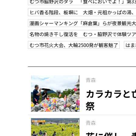
むつ市脇野沢のタラ 「食べにおいでよ！」第3
ヒバ香る階段、板塀に 大畑・元祖かっぱの湯
漫画シャーマンキング「麻倉葉」らが夜景観光
名物の焼き干し復活を むつ・脇野沢で体験ツ
むつ市花火大会、大輪2500発が観客魅了
はま
青森
カラカラと
祭
青森