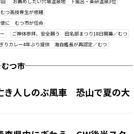
3回
お薦めしたい穴場温泉地 下風呂・薬研温泉3位
、むつ高技専生が修繕
大使に むつ市が任命
アー
ご神体参拝、安全願う 田名部まつり18日開幕／むつ
ぎりカレー4年ぶり提供 海自艦長が再認定／むつ
むつ市
亡き人しのぶ風車 恐山で夏の大