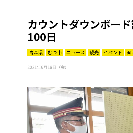
カウントダウンボード
100日
青森県
むつ市
ニュース
観光
イベント
楽
2021年6月18日（金）
知る一覧
世界遺産
文化・歴史
パワースポット
ミステリー