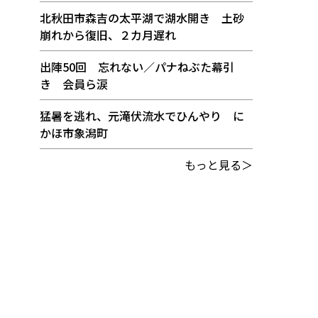
北秋田市森吉の太平湖で湖水開き 土砂
崩れから復旧、２カ月遅れ
出陣50回 忘れない／パナねぶた幕引
き 会員ら涙
猛暑を逃れ、元滝伏流水でひんやり に
かほ市象潟町
もっと見る＞