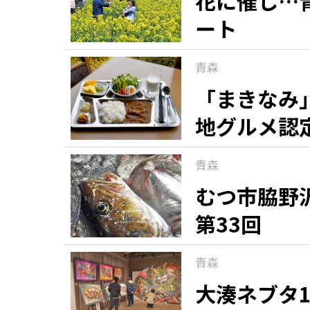
花に催し…
ート
青森
「まきなみ
地グルメ認
青森
むつ市脇野
第33回
青森
大湊ネブタ1