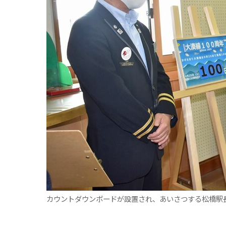
観る一覧
桜
花
紅葉
楽しむ一覧
まつり・イベント
聖地
おみやげ・特産
道の駅・産直
鉄道
アウトドア・レジャー
味わう一覧
麺類
ご当地グルメ
酒
スイーツ
癒す一覧
温泉
自然
宿泊
青森県
岩手県
秋田県
カウントダウンボードが設置され、あいさつする松橋駅