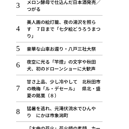
メロン酵母で仕込んだ日本酒発売／
つがる
美人画の絵灯籠、夜の湯沢を照ら
す ７日まで「七夕絵どうろうまつ
り」
豪華な山車お還り・八戸三社大祭
夜空に光る「竿燈」の文字や秋田
犬、初のドローンショーに大歓声
甘さ上品、少し冷やして 北秋田市
の晩梅「ル・デセール」 県北・盛
夏の銘菓（８）
猛暑を逃れ、元滝伏流水でひんや
り にかほ市象潟町
「大曲の花火」花火師の素顔、カー