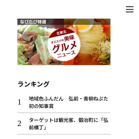
ランキング
地域色ふんだん 弘前・青柳ねぷた
初の知事賞
ターゲットは観光客、鍛冶町に「弘
前横丁」