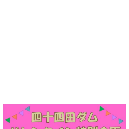
味わう一覧
麺類
ご当地グルメ
酒
スイーツ
癒す一覧
温泉
自然
宿泊
青森県
岩手県
秋田県