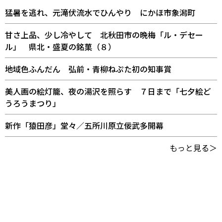
猛暑を逃れ、元滝伏流水でひんやり にかほ市象潟町
甘さ上品、少し冷やして 北秋田市の晩梅「ル・デセー
ル」 県北・盛夏の銘菓（８）
地域色ふんだん 弘前・青柳ねぷた初の知事賞
美人画の絵灯籠、夜の湯沢を照らす ７日まで「七夕絵ど
うろうまつり」
新作「猿田彦」堂々／五所川原立佞武多開幕
もっと見る＞