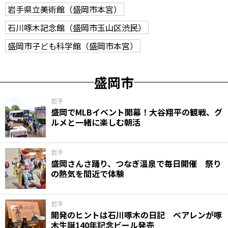
岩手県立美術館（盛岡市本宮）
石川啄木記念館（盛岡市玉山区渋民）
盛岡市子ども科学館（盛岡市本宮）
盛岡市
岩手
盛岡でMLBイベント開幕！大谷翔平の観戦、グ
ルメと一緒に楽しむ朝活
岩手
盛岡さんさ踊り、つなぎ温泉で毎日開催 祭り
の熱気を間近で体験
岩手
開発のヒントは石川啄木の日記 ベアレンが啄
木生誕140年記念ビール発売