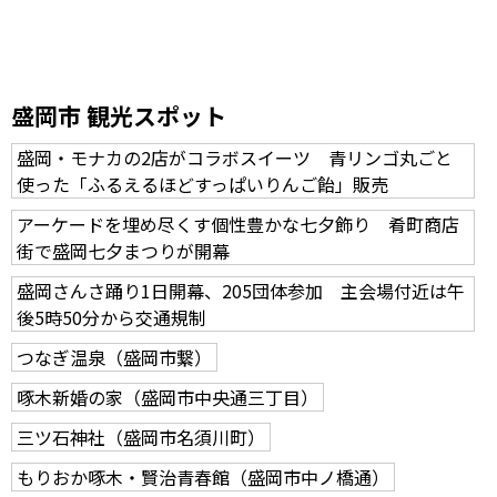
盛岡市 観光スポット
盛岡・モナカの2店がコラボスイーツ 青リンゴ丸ごと
使った「ふるえるほどすっぱいりんご飴」販売
アーケードを埋め尽くす個性豊かな七夕飾り 肴町商店
街で盛岡七夕まつりが開幕
盛岡さんさ踊り1日開幕、205団体参加 主会場付近は午
後5時50分から交通規制
つなぎ温泉（盛岡市繋）
啄木新婚の家（盛岡市中央通三丁目）
三ツ石神社（盛岡市名須川町）
もりおか啄木・賢治青春館（盛岡市中ノ橋通）