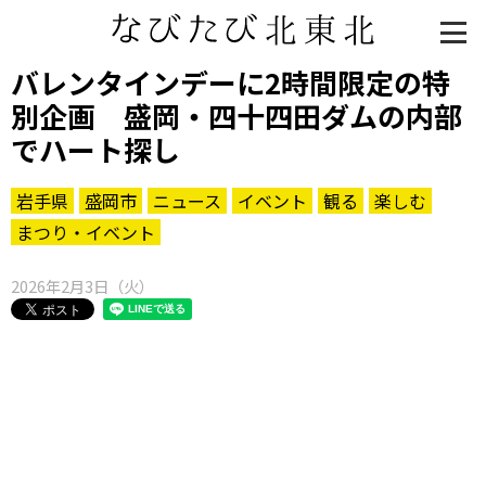
バレンタインデーに2時間限定の特
別企画 盛岡・四十四田ダムの内部
でハート探し
岩手県
盛岡市
ニュース
イベント
観る
楽しむ
まつり・イベント
2026年2月3日（火）
知る一覧
世界遺産
文化・歴史
パワースポット
ミステリー
観る一覧
桜
花
紅葉
楽しむ一覧
まつり・イベント
聖地
おみやげ・特産
道の駅・産直
鉄道
アウトドア・レジャー