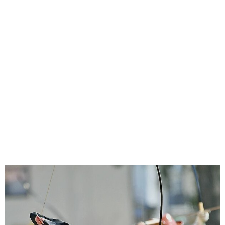
味わう一覧
麺類
ご当地グルメ
酒
スイーツ
癒す一覧
温泉
自然
宿泊
青森県
岩手県
秋田県