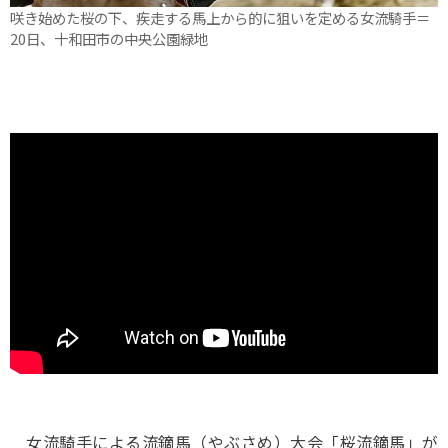
咲き始めた桜の下、疾走する馬上から的に狙いを定める女流騎手＝
20日、十和田市の中央公園緑地
女流騎手による流鏑馬（やぶさめ）大会「桜流鏑馬」が