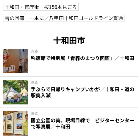
十和田・官庁街 桜156本見ごろ
雪の回廊 一本に／八甲田十和田ゴールドライン貫通
十和田市
青森
称徳館で特別展「青森のまつり図鑑」／十和田
青森
手ぶらで日帰りキャンプいかが／十和田・道の
駅奥入瀬
青森
国立公園の美、現場目線で ビジターセンター
で写真展／十和田