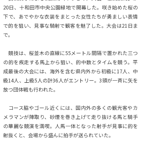
20日、十和田市中央公園緑地で開幕した。咲き始めた桜の
下で、あでやかな衣装をまとった女性たちが勇ましい表情
で的を狙い、見事な騎射で観客を魅了した。大会は21日ま
で。
競技は、桜並木の直線に55メートル間隔で置かれた三つ
の的を疾走する馬上から狙い、的中数とタイムを競う。平
成最後の大会には、海外を含む県内外から初級に17人、中
級14人、上級5人の計36人がエントリー。3頭が一斉に矢を
放つ団体戦も行われた。
コース脇やゴール近くには、国内外の多くの観光客やカ
メラマンが陣取り、砂煙を巻き上げて走り抜ける馬と騎手
の華麗な競演を満喫。人馬一体となった射手が見事に的を
射抜くと、会場から盛んに拍手が送られていた。