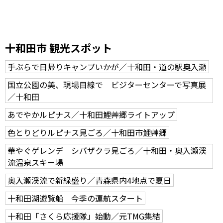
十和田市 観光スポット
手ぶらで日帰りキャンプいかが／十和田・道の駅奥入瀬
国立公園の美、現場目線で ビジターセンターで写真展
／十和田
あでやかルピナス／十和田鯉艸郷ライトアップ
色とりどりルピナス見ごろ／十和田市鯉艸郷
華やぐゲレンデ シバザクラ見ごろ／十和田・奥入瀬渓
流温泉スキー場
奥入瀬渓流で新緑盛り／青森県内4地点で夏日
十和田湖遊覧船 今季の運航スタート
十和田「さくら応援隊」始動／元TMG集結