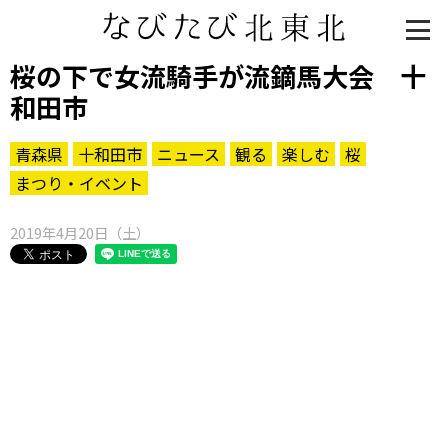
桜の下で女流騎手が流鏑馬大会 十
和田市
青森県
十和田市
ニュース
観る
楽しむ
桜
まつり・イベント
2019年4月20日（土）
知る一覧
世界遺産
文化・歴史
パワースポット
ミステリー
観る一覧
桜
花
紅葉
楽しむ一覧
まつり・イベント
聖地
おみやげ・特産
道の駅・産直
鉄道
アウトドア・レジャー