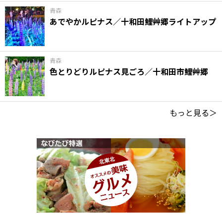
青森
あでやかルピナス／十和田鯉艸郷ライトアップ
青森
色とりどりルピナス見ごろ／十和田市鯉艸郷
もっと見る＞