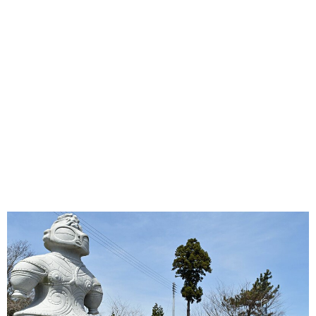
味わう一覧
麺類
ご当地グルメ
酒
スイーツ
癒す一覧
温泉
自然
宿泊
青森県
岩手県
秋田県