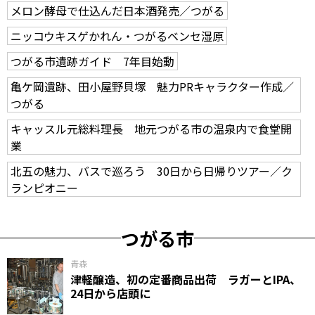
メロン酵母で仕込んだ日本酒発売／つがる
ニッコウキスゲかれん・つがるベンセ湿原
つがる市遺跡ガイド 7年目始動
亀ケ岡遺跡、田小屋野貝塚 魅力PRキャラクター作成／
つがる
キャッスル元総料理長 地元つがる市の温泉内で食堂開
業
北五の魅力、バスで巡ろう 30日から日帰りツアー／ク
ランピオニー
つがる市
青森
津軽醸造、初の定番商品出荷 ラガーとIPA、
24日から店頭に