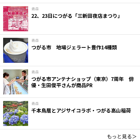
青森
22、23日につがる「三新田夜店まつり」
青森
つがる市 地場ジェラート豊作14種類
青森
つがる市アンテナショップ（東京）7周年 俳
優・生田俊平さんが商品PR
青森
千本鳥居とアジサイコラボ・つがる髙山稲荷
もっと見る＞