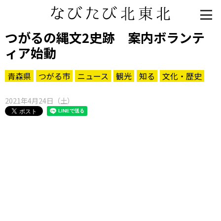
つがるの縄文2史跡 案内ボランテ
ィア始動
青森県
つがる市
ニュース
観光
知る
文化・歴史
2021年4月24日（土）
知る一覧
世界遺産
文化・歴史
パワースポット
ミステリー
観る一覧
桜
花
紅葉
楽しむ一覧
まつり・イベント
聖地
おみやげ・特産
道の駅・産直
鉄道
アウトドア・レジャー