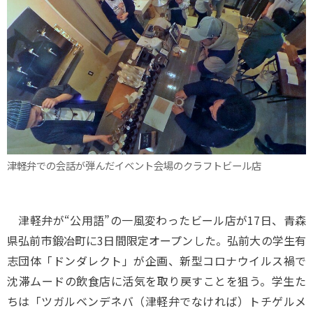
津軽弁での会話が弾んだイベント会場のクラフトビール店
津軽弁が“公用語”の一風変わったビール店が17日、青森
県弘前市鍛冶町に3日間限定オープンした。弘前大の学生有
志団体「ドンダレクト」が企画、新型コロナウイルス禍で
沈滞ムードの飲食店に活気を取り戻すことを狙う。学生た
ちは「ツガルベンデネバ（津軽弁でなければ）トチゲルメ