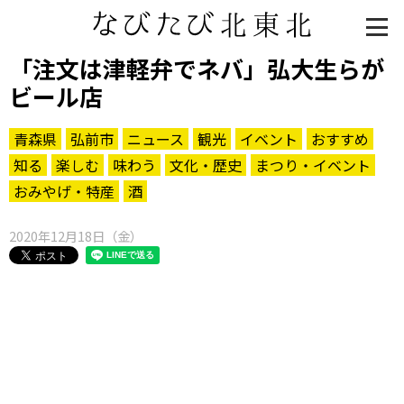
「注文は津軽弁でネバ」弘大生らが
ビール店
青森県
弘前市
ニュース
観光
イベント
おすすめ
知る
楽しむ
味わう
文化・歴史
まつり・イベント
おみやげ・特産
酒
2020年12月18日（金）
知る一覧
世界遺産
文化・歴史
パワースポット
ミステリー
観る一覧
桜
花
紅葉
楽しむ一覧
まつり・イベント
聖地
おみやげ・特産
道の駅・産直
鉄道
アウトドア・レジャー