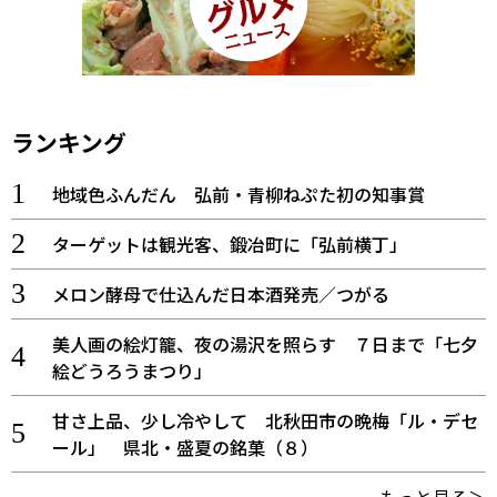
ランキング
地域色ふんだん 弘前・青柳ねぷた初の知事賞
ターゲットは観光客、鍛冶町に「弘前横丁」
メロン酵母で仕込んだ日本酒発売／つがる
美人画の絵灯籠、夜の湯沢を照らす ７日まで「七夕
絵どうろうまつり」
甘さ上品、少し冷やして 北秋田市の晩梅「ル・デセ
ール」 県北・盛夏の銘菓（８）
もっと見る＞