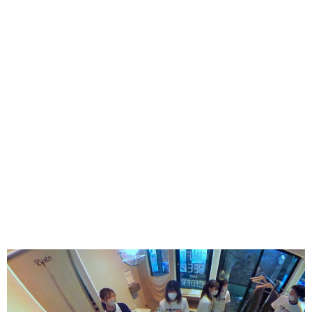
味わう一覧
麺類
ご当地グルメ
酒
スイーツ
癒す一覧
温泉
自然
宿泊
青森県
岩手県
秋田県