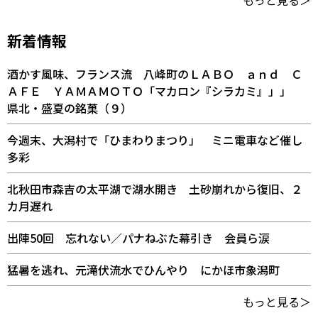
新着情報
酒かす風味、フランス流 八峰町のＬＡＢＯ ａｎｄ Ｃ
ＡＦＥ ＹＡＭＡＭＯＴＯ「マカロン『シラカミ』」」
県北・盛夏の銘菓（９）
今週末、大潟村で「ひまわりまつり」 ミニ電車など催し
多彩
北秋田市森吉の太平湖で湖水開き 土砂崩れから復旧、２
カ月遅れ
出陣50回 忘れない／パナねぶた幕引き 会員ら涙
猛暑を逃れ、元滝伏流水でひんやり にかほ市象潟町
もっと見る＞