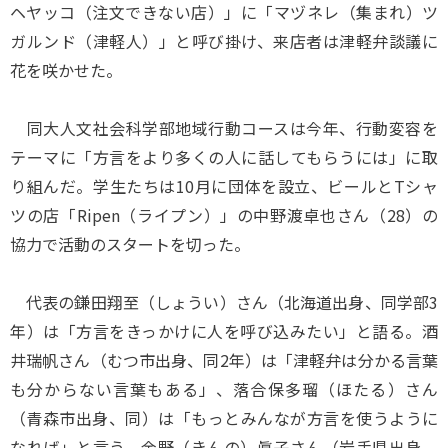
ヘヤッコ（注文できない店）」に「マヅネレ（集まれ）ツ
ガルンド（津軽人）」と呼び掛け、来店者は津軽弁談議に
花を咲かせた。
同大人文社会科学部地域行動コースは今年、行動変容を
テーマに「方言をより多くの人に話してもらうには」に取
り組んだ。学生たちは10月に団体を設立、ビールとTシャ
ツの店「Ripen（ライプン）」の中野渡卓也さん（28）の
協力で活動のスタートを切った。
代表の鎌田翔至（しょうい）さん（北海道出身、同学部3
年）は「方言をきっかけに人を呼び込みたい」と語る。酒
井瑞帆さん（むつ市出身、同2年）は「津軽弁は分かる言葉
も分からない言葉もある」、落合保多瑠（ほたる）さん
（青森市出身、同）は「もっとみんなが方言を使うように
なれば」と言う。金野（きんの）眞子さん（岩手県出身、