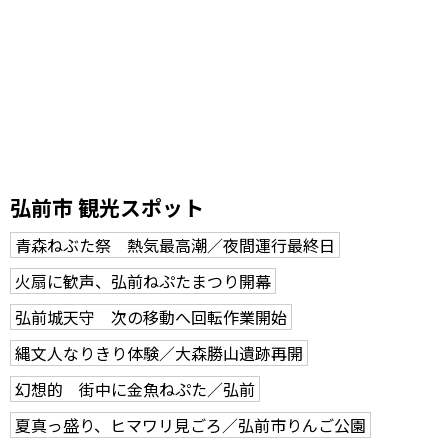
弘前市 観光スポット
青森ねぶた祭 熱気最高潮／夜間運行最終日
火扇に歓声、弘前ねぷたまつり開幕
弘前城天守 次の移動へ回転作業開始
縄文人なりきり体験／大森勝山遺跡再開
幻想的 街中に金魚ねぷた／弘前
夏真っ盛り、ヒマワリ見ごろ／弘前市りんご公園