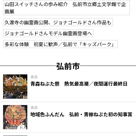
山田スイッチさんの歩み紹介 弘前市立郷土文学館で企
画展
久渡寺の幽霊画公開、ジョナゴールドさん作品も
ジョナゴールドさんモデル幽霊画登場へ
多彩な体験 初夏に歓声／弘前で「キッズパーク」
弘前市
青森
青森ねぶた祭 熱気最高潮／夜間運行最終日
青森
地域色ふんだん 弘前・青柳ねぷた初の知事賞