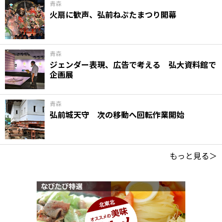
青森
火扇に歓声、弘前ねぷたまつり開幕
青森
ジェンダー表現、広告で考える 弘大資料館で
企画展
青森
弘前城天守 次の移動へ回転作業開始
もっと見る＞