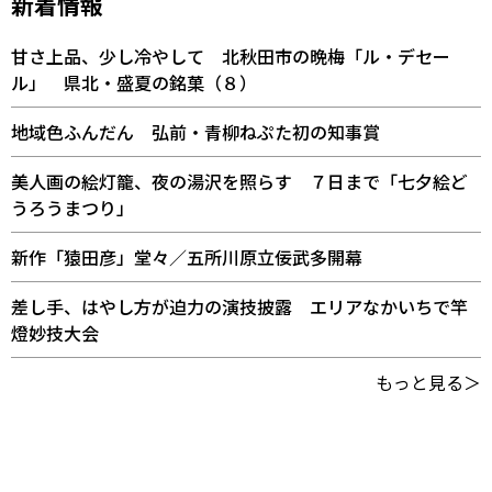
新着情報
甘さ上品、少し冷やして 北秋田市の晩梅「ル・デセー
ル」 県北・盛夏の銘菓（８）
地域色ふんだん 弘前・青柳ねぷた初の知事賞
美人画の絵灯籠、夜の湯沢を照らす ７日まで「七夕絵ど
うろうまつり」
新作「猿田彦」堂々／五所川原立佞武多開幕
差し手、はやし方が迫力の演技披露 エリアなかいちで竿
燈妙技大会
もっと見る＞