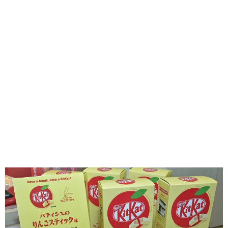
味わう一覧
麺類
ご当地グルメ
酒
スイーツ
癒す一覧
温泉
自然
宿泊
青森県
岩手県
秋田県