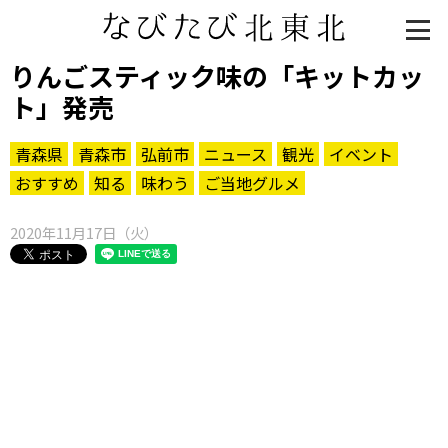
りんごスティック味の「キットカッ
ト」発売
青森県
青森市
弘前市
ニュース
観光
イベント
おすすめ
知る
味わう
ご当地グルメ
2020年11月17日（火）
知る一覧
世界遺産
文化・歴史
パワースポット
ミステリー
観る一覧
桜
花
紅葉
楽しむ一覧
まつり・イベント
聖地
おみやげ・特産
道の駅・産直
鉄道
アウトドア・レジャー