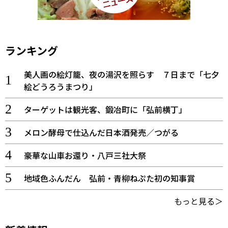
ランキング
美人画の絵灯籠、夜の湯沢を照らす ７日まで「七夕
絵どうろうまつり」
ターゲットは観光客、鍛冶町に「弘前横丁」
メロン酵母で仕込んだ日本酒発売／つがる
豪華な山車お還り・八戸三社大祭
地域色ふんだん 弘前・青柳ねぷた初の知事賞
もっと見る＞