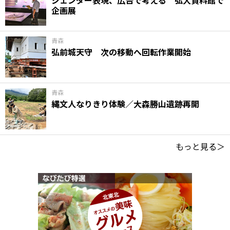
企画展
青森
弘前城天守 次の移動へ回転作業開始
青森
縄文人なりきり体験／大森勝山遺跡再開
もっと見る＞