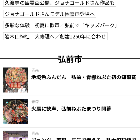
久渡寺の幽霊画公開、ジョナゴールドさん作品も
ジョナゴールドさんモデル幽霊画登場へ
多彩な体験 初夏に歓声／弘前で「キッズパーク」
岩木山神社 大修理へ／創建1250年に合わせ
弘前市
青森
地域色ふんだん 弘前・青柳ねぷた初の知事賞
青森
火扇に歓声、弘前ねぷたまつり開幕
青森
ジェンダー表現、広告で考える 弘大資料館で