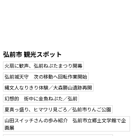
弘前市 観光スポット
火扇に歓声、弘前ねぷたまつり開幕
弘前城天守 次の移動へ回転作業開始
縄文人なりきり体験／大森勝山遺跡再開
幻想的 街中に金魚ねぷた／弘前
夏真っ盛り、ヒマワリ見ごろ／弘前市りんご公園
山田スイッチさんの歩み紹介 弘前市立郷土文学館で企
画展