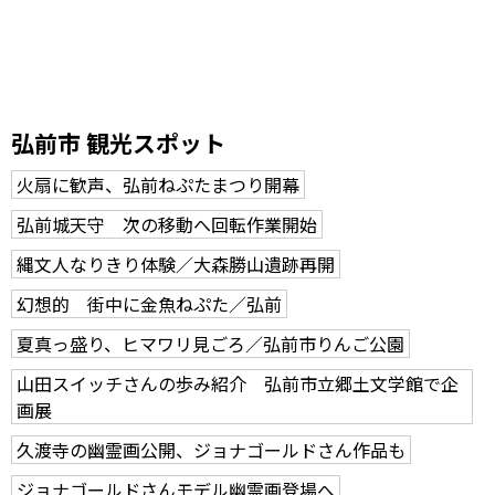
弘前市 観光スポット
火扇に歓声、弘前ねぷたまつり開幕
弘前城天守 次の移動へ回転作業開始
縄文人なりきり体験／大森勝山遺跡再開
幻想的 街中に金魚ねぷた／弘前
夏真っ盛り、ヒマワリ見ごろ／弘前市りんご公園
山田スイッチさんの歩み紹介 弘前市立郷土文学館で企
画展
久渡寺の幽霊画公開、ジョナゴールドさん作品も
ジョナゴールドさんモデル幽霊画登場へ