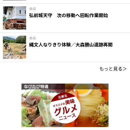
青森
弘前城天守 次の移動へ回転作業開始
青森
縄文人なりきり体験／大森勝山遺跡再開
もっと見る＞