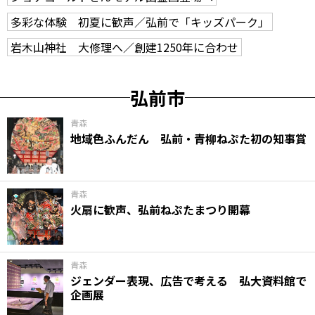
多彩な体験 初夏に歓声／弘前で「キッズパーク」
岩木山神社 大修理へ／創建1250年に合わせ
弘前市
青森
地域色ふんだん 弘前・青柳ねぷた初の知事賞
青森
火扇に歓声、弘前ねぷたまつり開幕
青森
ジェンダー表現、広告で考える 弘大資料館で
企画展