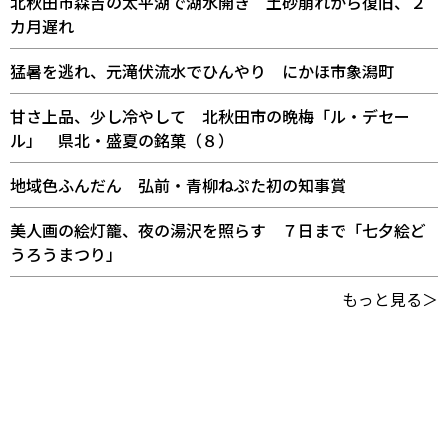
北秋田市森吉の太平湖で湖水開き 土砂崩れから復旧、２
カ月遅れ
猛暑を逃れ、元滝伏流水でひんやり にかほ市象潟町
甘さ上品、少し冷やして 北秋田市の晩梅「ル・デセー
ル」 県北・盛夏の銘菓（８）
地域色ふんだん 弘前・青柳ねぷた初の知事賞
美人画の絵灯籠、夜の湯沢を照らす ７日まで「七夕絵ど
うろうまつり」
もっと見る＞