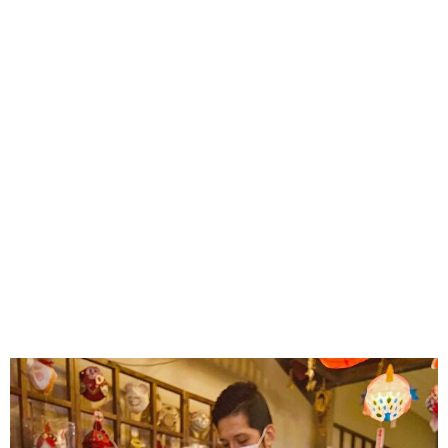
味わう一覧
麺類
ご当地グルメ
酒
スイーツ
癒す一覧
温泉
自然
宿泊
青森県
岩手県
秋田県