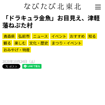
「ドラキュラ金魚」お目見え、津軽
藩ねぷた村
青森県
弘前市
ニュース
イベント
おすすめ
知る
観る
楽しむ
文化・歴史
まつり・イベント
おみやげ・特産
2020年10月24日（土）
知る一覧
世界遺産
文化・歴史
パワースポット
ミステリー
観る一覧
桜
花
紅葉
楽しむ一覧
まつり・イベント
聖地
おみやげ・特産
道の駅・産直
鉄道
アウトドア・レジャー