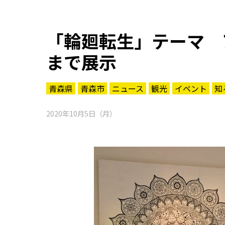
「輪廻転生」テーマ 
まで展示
青森県
青森市
ニュース
観光
イベント
知
2020年10月5日（月）
知る一覧
世界遺産
文化・歴史
パワースポット
ミステリー