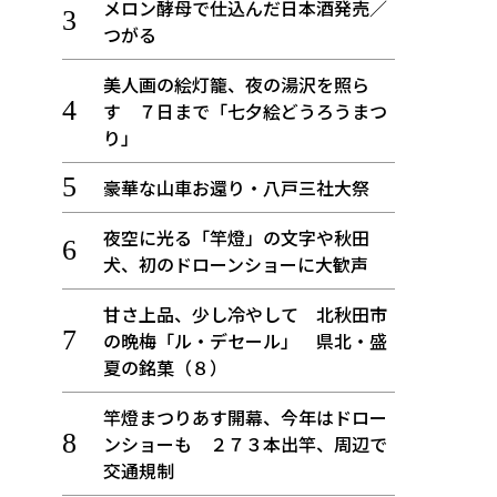
メロン酵母で仕込んだ日本酒発売／
つがる
美人画の絵灯籠、夜の湯沢を照ら
す ７日まで「七夕絵どうろうまつ
り」
豪華な山車お還り・八戸三社大祭
夜空に光る「竿燈」の文字や秋田
犬、初のドローンショーに大歓声
甘さ上品、少し冷やして 北秋田市
の晩梅「ル・デセール」 県北・盛
夏の銘菓（８）
竿燈まつりあす開幕、今年はドロー
ンショーも ２７３本出竿、周辺で
交通規制