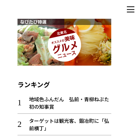
ランキング
地域色ふんだん 弘前・青柳ねぷた
初の知事賞
ターゲットは観光客、鍛冶町に「弘
前横丁」