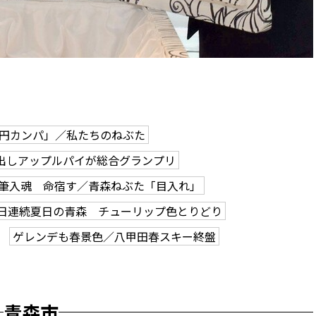
0円カンパ」／私たちのねぶた
出しアップルパイが総合グランプリ
筆入魂 命宿す／青森ねぶた「目入れ」
2日連続夏日の青森 チューリップ色とりどり
ゲレンデも春景色／八甲田春スキー終盤
青森市