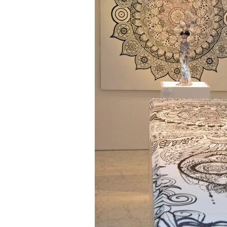
観る一覧
桜
花
紅葉
楽しむ一覧
まつり・イベント
聖地
おみやげ・特産
道の駅・産直
鉄道
アウトドア・レジャー
味わう一覧
麺類
ご当地グルメ
酒
スイーツ
癒す一覧
温泉
自然
宿泊
青森県
岩手県
秋田県