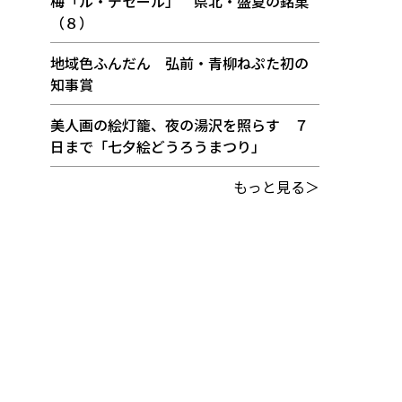
梅「ル・デセール」 県北・盛夏の銘菓
（８）
地域色ふんだん 弘前・青柳ねぷた初の
知事賞
美人画の絵灯籠、夜の湯沢を照らす ７
日まで「七夕絵どうろうまつり」
もっと見る＞