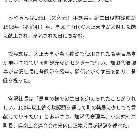
みやきんは1861（文久元）年創業。誕生日は駒饅頭が
1908年（明治41）年、皇太子時代の大正天皇が来県した際
に献上され、命名された日にちなむ。
授与式は、大正天皇が当時移動で使用された高等官馬車
が展示されている町観光交流センターで行い、加瀬代表理
事が宮沢社長に登録証を授与。関係者がくす玉を割り、登
録を祝った。
宮沢社長は「馬車の横で誕生日を迎えられたことがうれ
しい。100年以上続く駒饅頭を通して町の発展に少しでも貢
献していきたい」とあいさつ。加瀬代表理事、小又勉七戸
町長、県商工会連合会の米内山正義会長が祝辞を述べた。