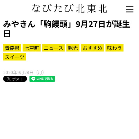
みやきん「駒饅頭」9月27日が誕生
日
青森県
七戸町
ニュース
観光
おすすめ
味わう
スイーツ
2020年9月28日（月）
知る一覧
世界遺産
文化・歴史
パワースポット
ミステリー
観る一覧
桜
花
紅葉
楽しむ一覧
まつり・イベント
聖地
おみやげ・特産
道の駅・産直
鉄道
アウトドア・レジャー