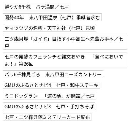
鮮やか6千株 バラ満開／七戸
開発40年 東八甲田温泉（七戸）承継者求む
ヤマツツジの名所・天王神社（七戸）見頃
二ツ森貝塚「ガイド」目指す小中高生へ先輩お手本／七
戸
七戸の発酵カフェランチと縄文おやき 「食べにおいで
よ！」第26回
バラ6千株見ごろ 東八甲田ローズカントリー
GMUのふるさとナビ4 七戸・和牛ステーキ
ミニドッグラン 「道の駅」が開設／七戸
GMUのふるさとナビ3 七戸・手打ちそば
七戸・二ツ森貝塚ミステリーカード配布