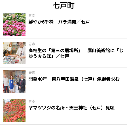
七戸町
青森
鮮やか6千株 バラ満開／七戸
青森
高校生の「第三の居場所」 鷹山美術館に「じ
ゆう★らぼ」／七戸
青森
開発40年 東八甲田温泉（七戸）承継者求む
青森
ヤマツツジの名所・天王神社（七戸）見頃