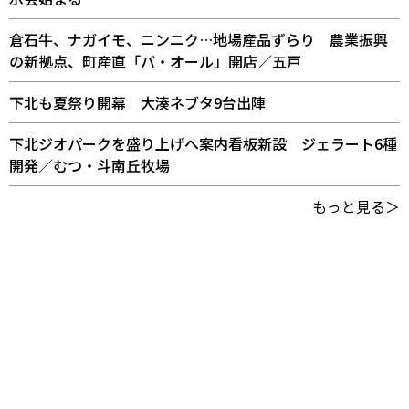
倉石牛、ナガイモ、ニンニク…地場産品ずらり 農業振興
の新拠点、町産直「バ・オール」開店／五戸
下北も夏祭り開幕 大湊ネブタ9台出陣
下北ジオパークを盛り上げへ案内看板新設 ジェラート6種
開発／むつ・斗南丘牧場
もっと見る＞