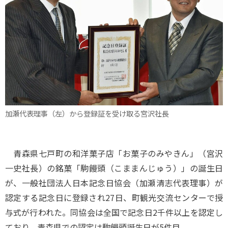
加瀬代表理事（左）から登録証を受け取る宮沢社長
青森県七戸町の和洋菓子店「お菓子のみやきん」（宮沢
一史社長）の銘菓「駒饅頭（こままんじゅう）」の誕生日
が、一般社団法人日本記念日協会（加瀬清志代表理事）が
認定する記念日に登録され27日、町観光交流センターで授
与式が行われた。同協会は全国で記念日2千件以上を認定し
ており、青森県での認定は駒饅頭誕生日が5件目。