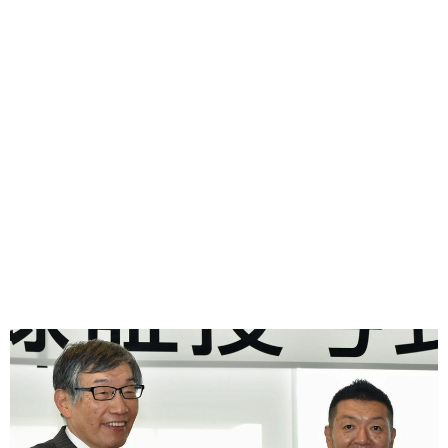
味わう一覧
麺類
ご当地グルメ
酒
スイーツ
癒す一覧
温泉
自然
宿泊
青森県
岩手県
秋田県