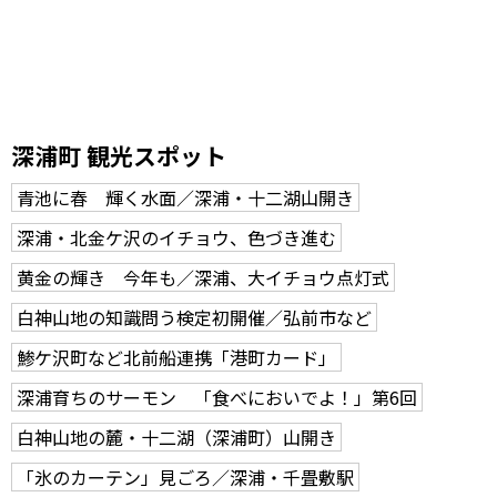
深浦町 観光スポット
青池に春 輝く水面／深浦・十二湖山開き
深浦・北金ケ沢のイチョウ、色づき進む
黄金の輝き 今年も／深浦、大イチョウ点灯式
白神山地の知識問う検定初開催／弘前市など
鯵ケ沢町など北前船連携「港町カード」
深浦育ちのサーモン 「食べにおいでよ！」第6回
白神山地の麓・十二湖（深浦町）山開き
「氷のカーテン」見ごろ／深浦・千畳敷駅