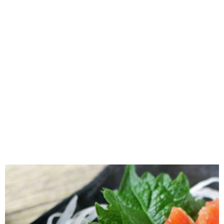
味わう一覧
麺類
ご当地グルメ
酒
スイーツ
癒す一覧
温泉
自然
宿泊
青森県
岩手県
秋田県