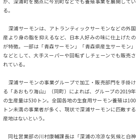
が、深浦町を拠点に今別町などでも養殖事業を展開してい
る。
深浦サーモンは、アトランティックサーモンなどの外国
産より身の脂を抑えるなど、日本人好みの味に仕上げたの
が特徴。一部は「青森サーモン」「青森県産生サーモン」
などとして、大手スーパーや回転ずしチェーンでも販売さ
れている。
深浦サーモンの事業グループで加工・販売部門を手掛け
る「あおもり海山」（同町）によれば、グループの2019年
の生産量は530トン。全国各地の生食用サーモン養殖は100
トン未満の事業者が多く、現状で深浦サーモンに匹敵する
産地はないという。
同社営業部の川村康輔課長は「深浦の冷涼な気候と白神