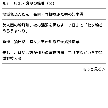
ル」 県北・盛夏の銘菓（８）
地域色ふんだん 弘前・青柳ねぷた初の知事賞
美人画の絵灯籠、夜の湯沢を照らす ７日まで「七夕絵ど
うろうまつり」
新作「猿田彦」堂々／五所川原立佞武多開幕
差し手、はやし方が迫力の演技披露 エリアなかいちで竿
燈妙技大会
もっと見る＞