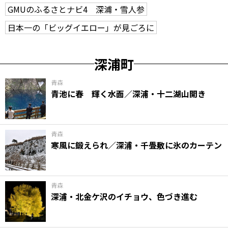
GMUのふるさとナビ4 深浦・雪人参
日本一の「ビッグイエロー」が見ごろに
深浦町
青森
青池に春 輝く水面／深浦・十二湖山開き
青森
寒風に鍛えられ／深浦・千畳敷に氷のカーテン
青森
深浦・北金ケ沢のイチョウ、色づき進む