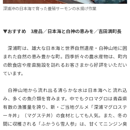
深浦沖の日本海で育った養殖サーモンの水揚げ作業
▼おすすめ 3産品／日本海と白神の恵みを／吉田満町長
深浦町は、雄大な日本海と世界自然遺産・白神山地に囲
まれた自然の恵み豊かな町。四季折々の農水産物は、町内
の飲食店や産直施設を訪れるお客さまから好評をいただい
ています。
白神山地から流れ出る清らかな水は日本海へと流れ込
み、多くの魚介類を育みます。中でもクロマグロは青森県
有数の漁獲量を誇り、新・ご当地グルメ「深浦マグロステ
ーキ丼」（マグステ丼）の食材としても人気。また、冬の
間に収穫される「ふかうら雪人参」は、甘くてニンジン臭