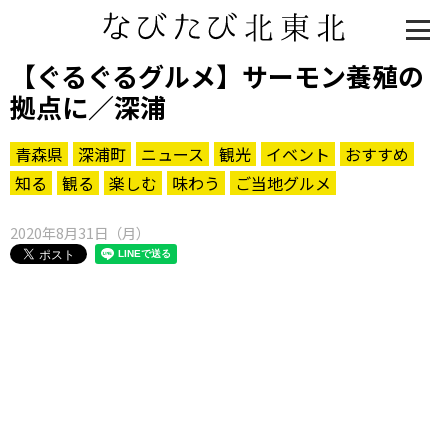
【ぐるぐるグルメ】サーモン養殖の
拠点に／深浦
青森県
深浦町
ニュース
観光
イベント
おすすめ
知る
観る
楽しむ
味わう
ご当地グルメ
2020年8月31日（月）
知る一覧
世界遺産
文化・歴史
パワースポット
ミステリー
観る一覧
桜
花
紅葉
楽しむ一覧
まつり・イベント
聖地
おみやげ・特産
道の駅・産直
鉄道
アウトドア・レジャー