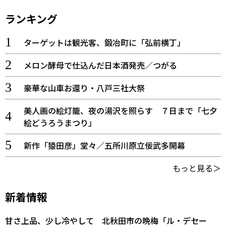
ランキング
ターゲットは観光客、鍛冶町に「弘前横丁」
メロン酵母で仕込んだ日本酒発売／つがる
豪華な山車お還り・八戸三社大祭
美人画の絵灯籠、夜の湯沢を照らす ７日まで「七夕
絵どうろうまつり」
新作「猿田彦」堂々／五所川原立佞武多開幕
もっと見る＞
新着情報
甘さ上品、少し冷やして 北秋田市の晩梅「ル・デセー