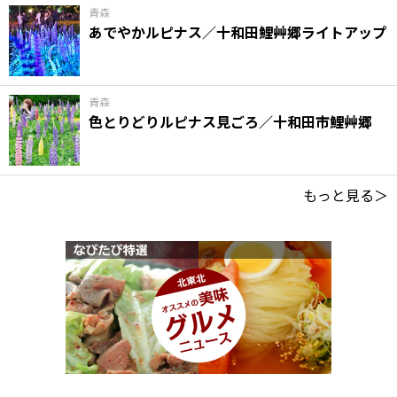
青森
あでやかルピナス／十和田鯉艸郷ライトアップ
青森
色とりどりルピナス見ごろ／十和田市鯉艸郷
もっと見る＞