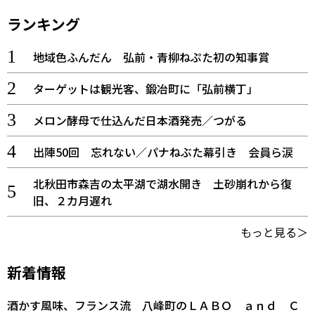
ランキング
地域色ふんだん 弘前・青柳ねぷた初の知事賞
ターゲットは観光客、鍛冶町に「弘前横丁」
メロン酵母で仕込んだ日本酒発売／つがる
出陣50回 忘れない／パナねぶた幕引き 会員ら涙
北秋田市森吉の太平湖で湖水開き 土砂崩れから復
旧、２カ月遅れ
もっと見る＞
新着情報
酒かす風味、フランス流 八峰町のＬＡＢＯ ａｎｄ Ｃ