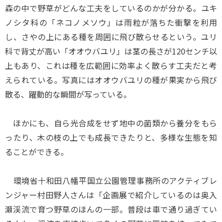
森の中で野草がどんな工夫をしているのかが分かる。ユキ
ノシタ科の「ネコノメソウ」は雨粒が落ちた衝撃を利用
し、さやの上にある種を周囲に飛び散らせるという。ユリ
科で背丈が高い「オオウバユリ」は茎の長さが120センチ以
上もあり、これは種を広範囲に効率よく散らす工夫だと考
えられている。写真にはオオウバユリの種が果実から飛び
散る、躍動的な瞬間が写っている。
ほかにも、自ら光合成をせず地中の菌類から養分をもら
ったり、木の枝の上でも成長できたりと、多様な生態を知
ることができる。
環境省十和田八幡平国立公園管理事務所のアクティブレ
ンジャー村田野人さんは「企画展で紹介しているのは奥入
瀬渓流で育つ野草のほんの一部。普段は車で通り過ぎてい