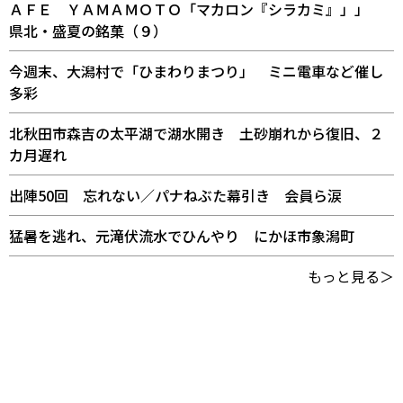
ＡＦＥ ＹＡＭＡＭＯＴＯ「マカロン『シラカミ』」」
県北・盛夏の銘菓（９）
今週末、大潟村で「ひまわりまつり」 ミニ電車など催し
多彩
北秋田市森吉の太平湖で湖水開き 土砂崩れから復旧、２
カ月遅れ
出陣50回 忘れない／パナねぶた幕引き 会員ら涙
猛暑を逃れ、元滝伏流水でひんやり にかほ市象潟町
もっと見る＞