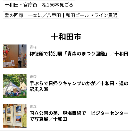
十和田・官庁街 桜156本見ごろ
雪の回廊 一本に／八甲田十和田ゴールドライン貫通
十和田市
青森
称徳館で特別展「青森のまつり図鑑」／十和田
青森
手ぶらで日帰りキャンプいかが／十和田・道の
駅奥入瀬
青森
国立公園の美、現場目線で ビジターセンター
で写真展／十和田