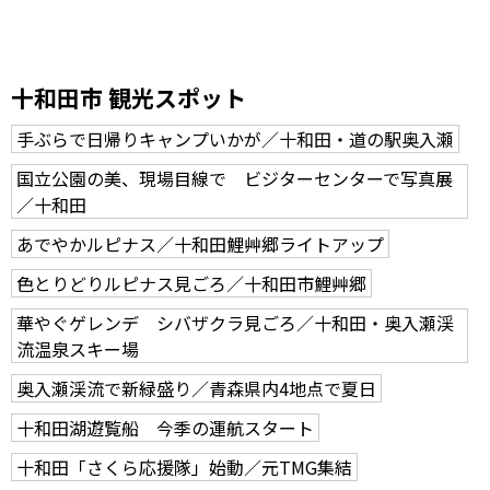
十和田市 観光スポット
手ぶらで日帰りキャンプいかが／十和田・道の駅奥入瀬
国立公園の美、現場目線で ビジターセンターで写真展
／十和田
あでやかルピナス／十和田鯉艸郷ライトアップ
色とりどりルピナス見ごろ／十和田市鯉艸郷
華やぐゲレンデ シバザクラ見ごろ／十和田・奥入瀬渓
流温泉スキー場
奥入瀬渓流で新緑盛り／青森県内4地点で夏日
十和田湖遊覧船 今季の運航スタート
十和田「さくら応援隊」始動／元TMG集結