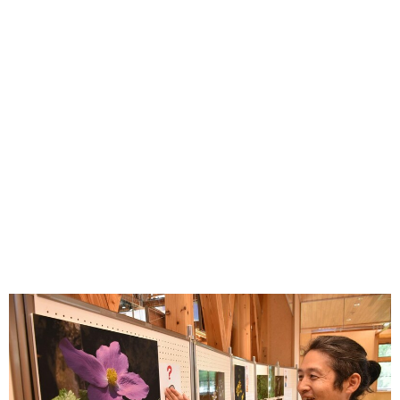
味わう一覧
麺類
ご当地グルメ
酒
スイーツ
癒す一覧
温泉
自然
宿泊
青森県
岩手県
秋田県