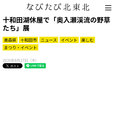
十和田湖休屋で「奥入瀬渓流の野草
たち」展
青森県
十和田市
ニュース
イベント
楽しむ
まつり・イベント
2020年8月27日（木）
知る一覧
世界遺産
文化・歴史
パワースポット
ミステリー
観る一覧
桜
花
紅葉
楽しむ一覧
まつり・イベント
聖地
おみやげ・特産
道の駅・産直
鉄道
アウトドア・レジャー