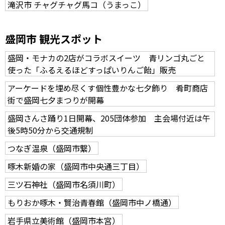
滝沢市 チャグチャグ馬コ（うまっこ）
盛岡市 観光スポット
盛岡・モナカの2店がコラボスイーツ 青リンゴ丸ごと
使った「ふるえるほどすっぱいりんご飴」販売
アーケードを埋め尽くす個性豊かな七夕飾り 肴町商店
街で盛岡七夕まつりが開幕
盛岡さんさ踊り1日開幕、205団体参加 主会場付近は午
後5時50分から交通規制
つなぎ温泉（盛岡市繋）
啄木新婚の家（盛岡市中央通三丁目）
三ツ石神社（盛岡市名須川町）
もりおか啄木・賢治青春館（盛岡市中ノ橋通）
岩手県立美術館（盛岡市本宮）