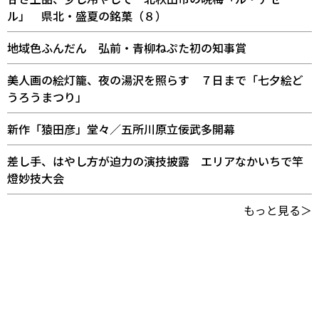
ル」 県北・盛夏の銘菓（８）
地域色ふんだん 弘前・青柳ねぷた初の知事賞
美人画の絵灯籠、夜の湯沢を照らす ７日まで「七夕絵ど
うろうまつり」
新作「猿田彦」堂々／五所川原立佞武多開幕
差し手、はやし方が迫力の演技披露 エリアなかいちで竿
燈妙技大会
もっと見る＞