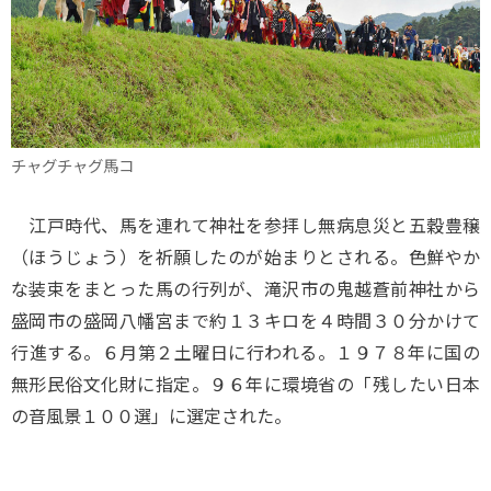
チャグチャグ馬コ
江戸時代、馬を連れて神社を参拝し無病息災と五穀豊穣
（ほうじょう）を祈願したのが始まりとされる。色鮮やか
な装束をまとった馬の行列が、滝沢市の鬼越蒼前神社から
盛岡市の盛岡八幡宮まで約１３キロを４時間３０分かけて
行進する。６月第２土曜日に行われる。１９７８年に国の
無形民俗文化財に指定。９６年に環境省の「残したい日本
の音風景１００選」に選定された。