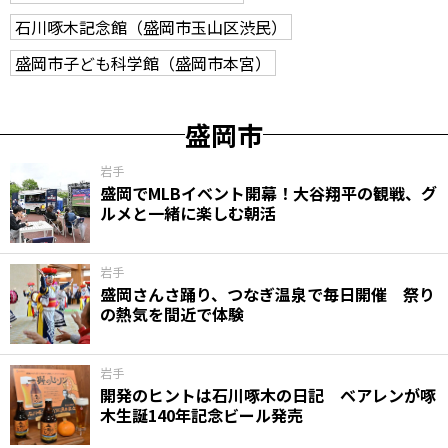
石川啄木記念館（盛岡市玉山区渋民）
盛岡市子ども科学館（盛岡市本宮）
盛岡市
岩手
盛岡でMLBイベント開幕！大谷翔平の観戦、グ
ルメと一緒に楽しむ朝活
岩手
盛岡さんさ踊り、つなぎ温泉で毎日開催 祭り
の熱気を間近で体験
岩手
開発のヒントは石川啄木の日記 ベアレンが啄
木生誕140年記念ビール発売