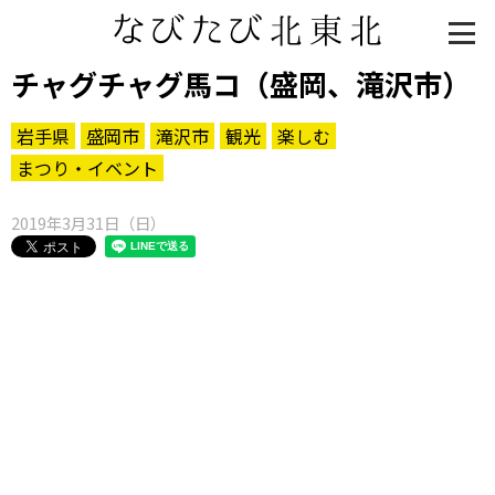
チャグチャグ馬コ（盛岡、滝沢市）
岩手県
盛岡市
滝沢市
観光
楽しむ
まつり・イベント
2019年3月31日（日）
知る一覧
世界遺産
文化・歴史
パワースポット
ミステリー
観る一覧
桜
花
紅葉
楽しむ一覧
まつり・イベント
聖地
おみやげ・特産
道の駅・産直
鉄道
アウトドア・レジャー