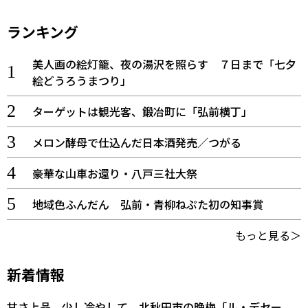
ランキング
美人画の絵灯籠、夜の湯沢を照らす ７日まで「七夕
絵どうろうまつり」
ターゲットは観光客、鍛冶町に「弘前横丁」
メロン酵母で仕込んだ日本酒発売／つがる
豪華な山車お還り・八戸三社大祭
地域色ふんだん 弘前・青柳ねぷた初の知事賞
もっと見る＞
新着情報
甘さ上品、少し冷やして 北秋田市の晩梅「ル・デセー