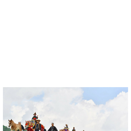
味わう一覧
麺類
ご当地グルメ
酒
スイーツ
癒す一覧
温泉
自然
宿泊
青森県
岩手県
秋田県