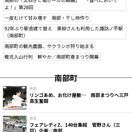
よ！」第28回
一皮むけて甘み増す 南部・干し柿作り
92年ぶり駅舎建て替え 黒柳さんも利用した諏訪ノ平駅
（南部町）
南部町の観光農園、サクランボ狩り始まる
稚児入山行列 鮮やか／南部町春まつり開幕
南部町
青森
リンゴあめ、お化け屋敷… 南部まつりへ三戸
高生奮闘
青森
フェアレディZ、140台集結 管野さん（三
戸）企画／南部