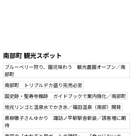
南部町 観光スポット
ブルーベリー狩り、園児味わう 観光農園オープン／南
部町
南部町 トリプルデカ盛り完売必至
国史跡・聖寿寺館跡 ガイドブックで案内強化／南部町
地元リンゴと温泉水でかき氷／福田温泉（南部）開発
黒柳徹子さんゆかり 諏訪ノ平駅駅舎新装／誘客増に期
待
南部の「太ねぎと菊ボールの鶏鍋」 「食べにおいで