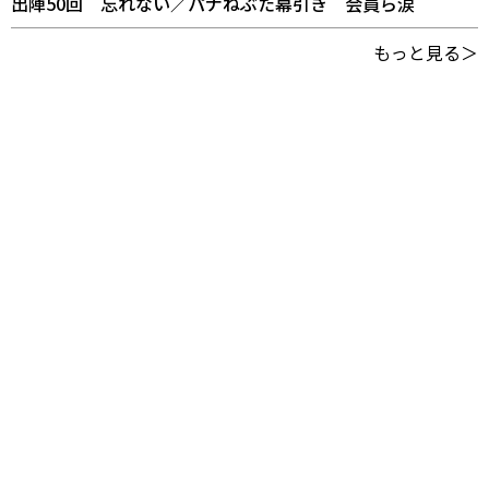
出陣50回 忘れない／パナねぶた幕引き 会員ら涙
もっと見る＞