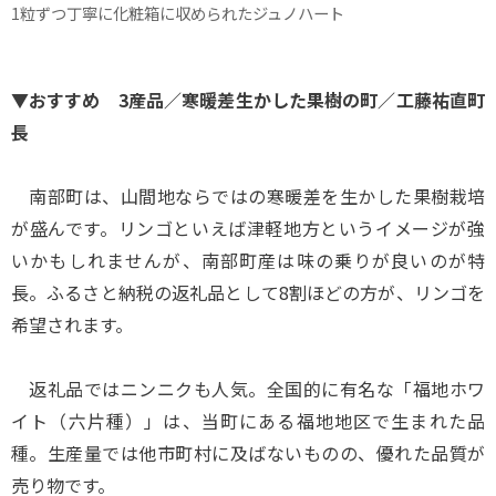
1粒ずつ丁寧に化粧箱に収められたジュノハート
▼おすすめ 3産品／寒暖差生かした果樹の町／工藤祐直町
長
南部町は、山間地ならではの寒暖差を生かした果樹栽培
が盛んです。リンゴといえば津軽地方というイメージが強
いかもしれませんが、南部町産は味の乗りが良いのが特
長。ふるさと納税の返礼品として8割ほどの方が、リンゴを
希望されます。
返礼品ではニンニクも人気。全国的に有名な「福地ホワ
イト（六片種）」は、当町にある福地地区で生まれた品
種。生産量では他市町村に及ばないものの、優れた品質が
売り物です。