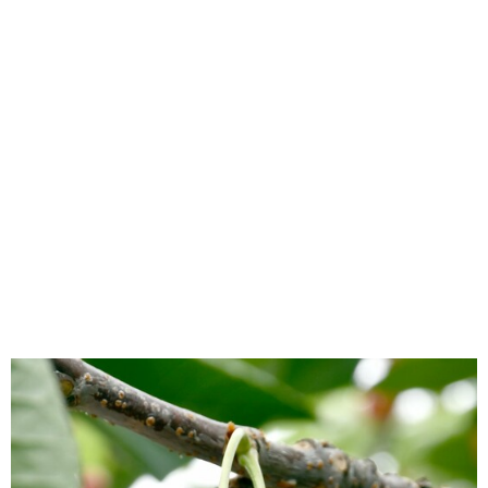
味わう一覧
麺類
ご当地グルメ
酒
スイーツ
癒す一覧
温泉
自然
宿泊
青森県
岩手県
秋田県