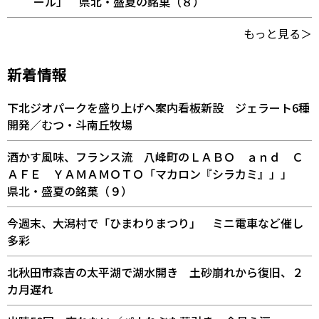
ール」 県北・盛夏の銘菓（８）
もっと見る＞
新着情報
下北ジオパークを盛り上げへ案内看板新設 ジェラート6種
開発／むつ・斗南丘牧場
酒かす風味、フランス流 八峰町のＬＡＢＯ ａｎｄ Ｃ
ＡＦＥ ＹＡＭＡＭＯＴＯ「マカロン『シラカミ』」」
県北・盛夏の銘菓（９）
今週末、大潟村で「ひまわりまつり」 ミニ電車など催し
多彩
北秋田市森吉の太平湖で湖水開き 土砂崩れから復旧、２
カ月遅れ