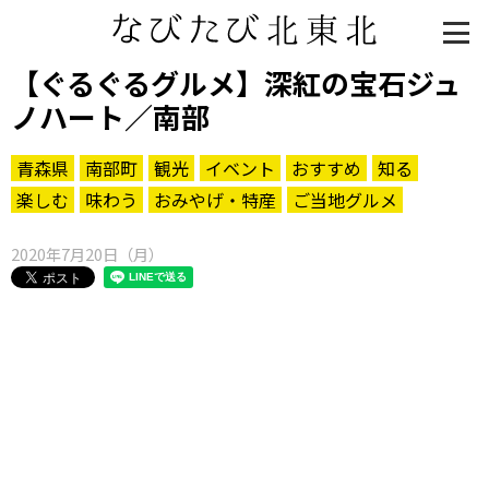
【ぐるぐるグルメ】深紅の宝石ジュ
ノハート／南部
青森県
南部町
観光
イベント
おすすめ
知る
楽しむ
味わう
おみやげ・特産
ご当地グルメ
2020年7月20日（月）
知る一覧
世界遺産
文化・歴史
パワースポット
ミステリー
観る一覧
桜
花
紅葉
楽しむ一覧
まつり・イベント
聖地
おみやげ・特産
道の駅・産直
鉄道
アウトドア・レジャー