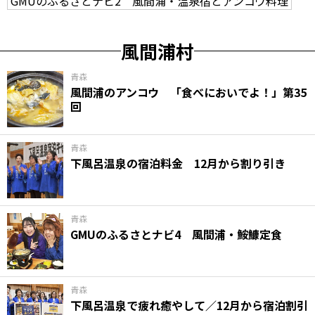
GMUのふるさとナビ2 風間浦・温泉宿とアンコウ料理
風間浦村
青森
風間浦のアンコウ 「食べにおいでよ！」第35
回
青森
下風呂温泉の宿泊料金 12月から割り引き
青森
GMUのふるさとナビ4 風間浦・鮟鱇定食
青森
下風呂温泉で疲れ癒やして／12月から宿泊割引