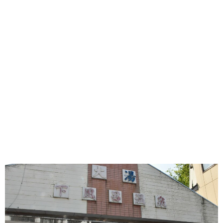
味わう一覧
麺類
ご当地グルメ
酒
スイーツ
癒す一覧
温泉
自然
宿泊
青森県
岩手県
秋田県