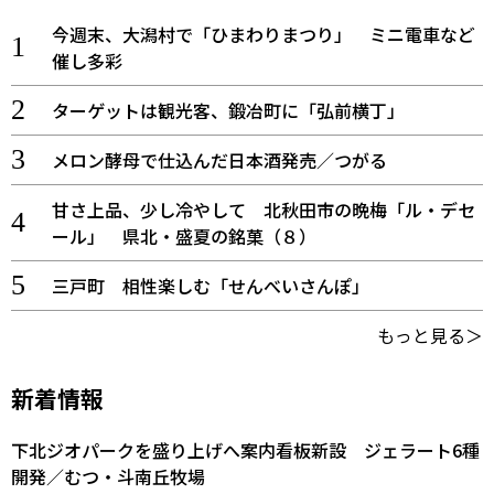
今週末、大潟村で「ひまわりまつり」 ミニ電車など
催し多彩
ターゲットは観光客、鍛冶町に「弘前横丁」
メロン酵母で仕込んだ日本酒発売／つがる
甘さ上品、少し冷やして 北秋田市の晩梅「ル・デセ
ール」 県北・盛夏の銘菓（８）
三戸町 相性楽しむ「せんべいさんぽ」
もっと見る＞
新着情報
下北ジオパークを盛り上げへ案内看板新設 ジェラート6種
開発／むつ・斗南丘牧場