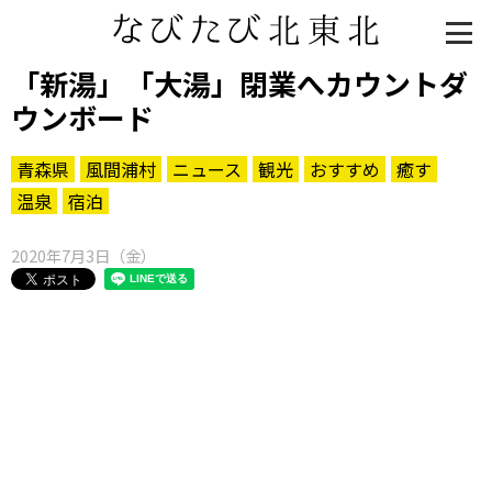
「新湯」「大湯」閉業へカウントダ
ウンボード
青森県
風間浦村
ニュース
観光
おすすめ
癒す
温泉
宿泊
2020年7月3日（金）
知る一覧
世界遺産
文化・歴史
パワースポット
ミステリー
観る一覧
桜
花
紅葉
楽しむ一覧
まつり・イベント
聖地
おみやげ・特産
道の駅・産直
鉄道
アウトドア・レジャー