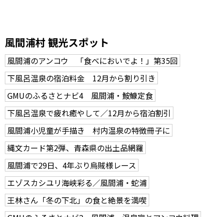
風間浦村 観光スポット
風間浦のアンコウ 「食べにおいでよ！」第35回
下風呂温泉の宿泊料金 12月から割り引き
GMUのふるさとナビ4 風間浦・鮟鱇定食
下風呂温泉で疲れ癒やして／12月から宿泊割引
風間浦小児童が手描き 村内温泉の特徴冊子に
縄文カード第2弾、青森県の出土品網羅
風間浦で29日、4年ぶり烏賊様レース
エゾスカシユリ海峡彩る／風間浦・蛇浦
王林さん「冬の下北」の食と絶景を満喫