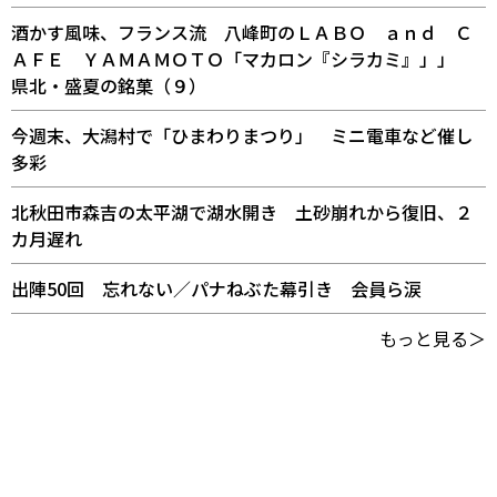
酒かす風味、フランス流 八峰町のＬＡＢＯ ａｎｄ Ｃ
ＡＦＥ ＹＡＭＡＭＯＴＯ「マカロン『シラカミ』」」
県北・盛夏の銘菓（９）
今週末、大潟村で「ひまわりまつり」 ミニ電車など催し
多彩
北秋田市森吉の太平湖で湖水開き 土砂崩れから復旧、２
カ月遅れ
出陣50回 忘れない／パナねぶた幕引き 会員ら涙
もっと見る＞