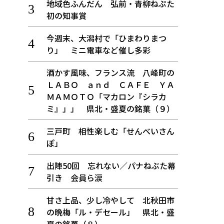
地域色ふんだん 弘前・青柳ねぷた
初の知事賞
今週末、大潟村で「ひまわりまつ
り」 ミニ電車など催し多彩
酒かす風味、フランス流 八峰町の
ＬＡＢＯ ａｎｄ ＣＡＦＥ ＹＡ
ＭＡＭＯＴＯ「マカロン『シラカ
ミ』」」 県北・盛夏の銘菓（９）
三戸町 相性楽しむ「せんべいさん
ぽ」
出陣50回 忘れない／パナねぶた幕
引き 会員ら涙
甘さ上品、少し冷やして 北秋田市
の晩梅「ル・デセール」 県北・盛