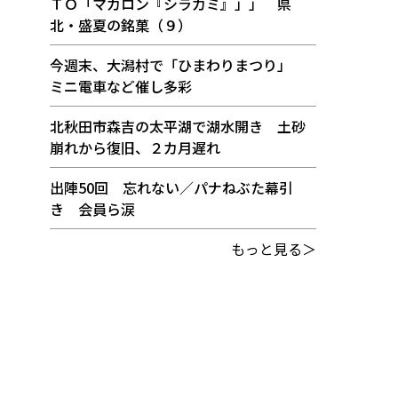
ＴＯ「マカロン『シラカミ』」」 県
北・盛夏の銘菓（９）
今週末、大潟村で「ひまわりまつり」
ミニ電車など催し多彩
北秋田市森吉の太平湖で湖水開き 土砂
崩れから復旧、２カ月遅れ
出陣50回 忘れない／パナねぶた幕引
き 会員ら涙
もっと見る＞