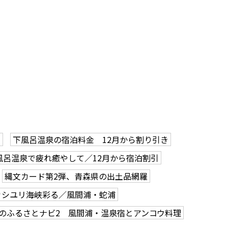
回
下風呂温泉の宿泊料金 12月から割り引き
風呂温泉で疲れ癒やして／12月から宿泊割引
縄文カード第2弾、青森県の出土品網羅
カシユリ海峡彩る／風間浦・蛇浦
Uのふるさとナビ2 風間浦・温泉宿とアンコウ料理