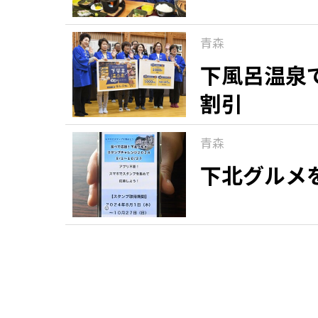
青森
下風呂温泉
割引
青森
下北グルメ