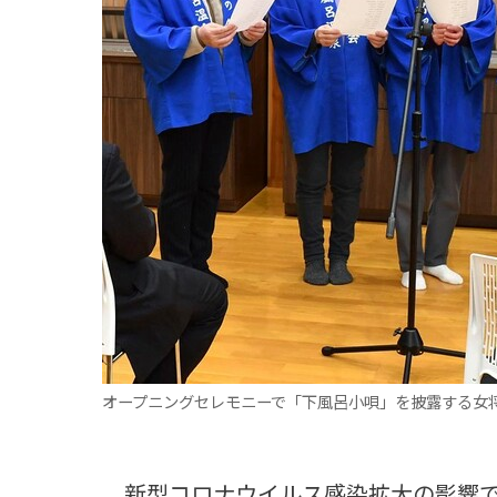
観る一覧
桜
花
紅葉
楽しむ一覧
まつり・イベント
聖地
おみやげ・特産
道の駅・産直
鉄道
アウトドア・レジャー
味わう一覧
麺類
ご当地グルメ
酒
スイーツ
癒す一覧
温泉
自然
宿泊
青森県
岩手県
秋田県
オープニングセレモニーで「下風呂小唄」を披露する女
新型コロナウイルス感染拡大の影響で