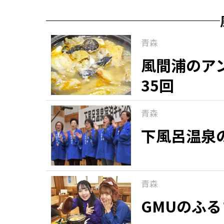
青森
風間浦のア
35回
青森
下風呂温泉
青森
GMUのふ