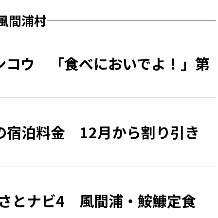
風間浦村
ンコウ 「食べにおいでよ！」第
の宿泊料金 12月から割り引き
るさとナビ4 風間浦・鮟鱇定食