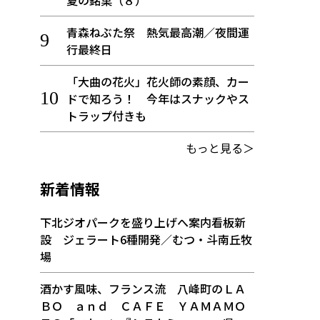
夏の銘菓（８）
青森ねぶた祭 熱気最高潮／夜間運
行最終日
「大曲の花火」花火師の素顔、カー
ドで知ろう！ 今年はスナックやス
トラップ付きも
もっと見る＞
新着情報
下北ジオパークを盛り上げへ案内看板新
設 ジェラート6種開発／むつ・斗南丘牧
場
酒かす風味、フランス流 八峰町のＬＡ
ＢＯ ａｎｄ ＣＡＦＥ ＹＡＭＡＭＯ