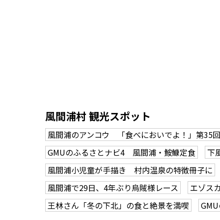
風間浦村 観光スポット
風間浦のアンコウ 「食べにおいでよ！」第35
GMUのふるさとナビ4 風間浦・鮟鱇定食
下
風間浦小児童が手描き 村内温泉の特徴冊子に
風間浦で29日、4年ぶり烏賊様レース
エゾス
王林さん「冬の下北」の食と絶景を満喫
GM