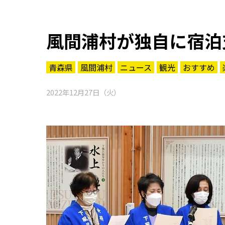
風間浦村が独自に宿泊
青森県
風間浦村
ニュース
観光
おすすめ
2022年12月27日（火）
知る一覧
世界遺産
文化・歴史
パワースポット
ミステリー