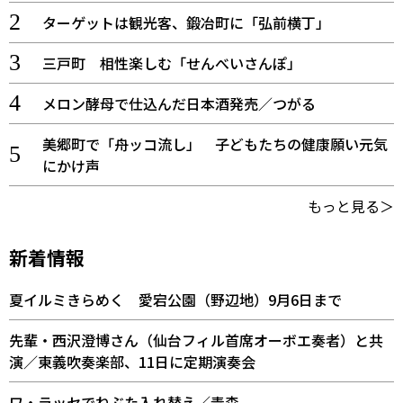
ターゲットは観光客、鍛冶町に「弘前横丁」
三戸町 相性楽しむ「せんべいさんぽ」
メロン酵母で仕込んだ日本酒発売／つがる
美郷町で「舟ッコ流し」 子どもたちの健康願い元気
にかけ声
もっと見る＞
新着情報
夏イルミきらめく 愛宕公園（野辺地）9月6日まで
先輩・西沢澄博さん（仙台フィル首席オーボエ奏者）と共
演／東義吹奏楽部、11日に定期演奏会
ワ・ラッセでねぶた入れ替え／青森