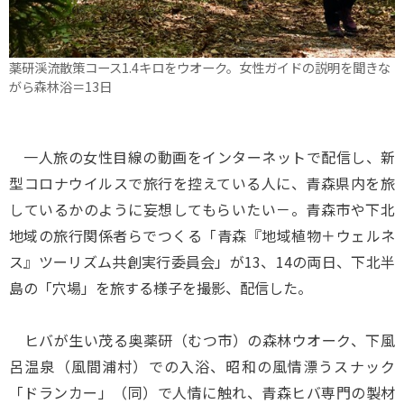
薬研渓流散策コース1.4キロをウオーク。女性ガイドの説明を聞きな
がら森林浴＝13日
一人旅の女性目線の動画をインターネットで配信し、新
型コロナウイルスで旅行を控えている人に、青森県内を旅
しているかのように妄想してもらいたい－。青森市や下北
地域の旅行関係者らでつくる「青森『地域植物＋ウェルネ
ス』ツーリズム共創実行委員会」が13、14の両日、下北半
島の「穴場」を旅する様子を撮影、配信した。
ヒバが生い茂る奥薬研（むつ市）の森林ウオーク、下風
呂温泉（風間浦村）での入浴、昭和の風情漂うスナック
「ドランカー」（同）で人情に触れ、青森ヒバ専門の製材