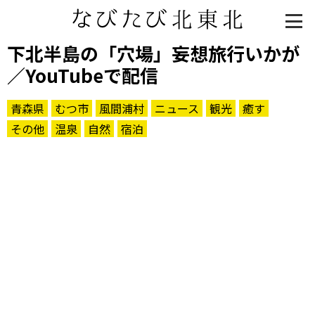
下北半島の「穴場」妄想旅行いかが
／YouTubeで配信
青森県
むつ市
風間浦村
ニュース
観光
癒す
その他
温泉
自然
宿泊
知る一覧
世界遺産
文化・歴史
パワースポット
ミステリー
観る一覧
桜
花
紅葉
楽しむ一覧
まつり・イベント
聖地
おみやげ・特産
道の駅・産直
鉄道
アウトドア・レジャー