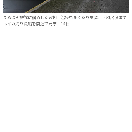
まるほん旅館に宿泊した翌朝、温泉街をぐるり散歩。下風呂漁港で
はイカ釣り漁船を間近で見学＝14日