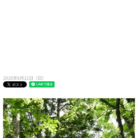
味わう一覧
麺類
ご当地グルメ
酒
スイーツ
癒す一覧
温泉
自然
宿泊
青森県
岩手県
秋田県
2020年6月21日（日）