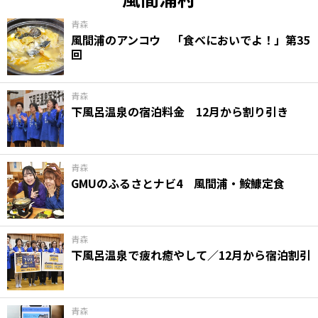
青森
風間浦のアンコウ 「食べにおいでよ！」第35
回
青森
下風呂温泉の宿泊料金 12月から割り引き
青森
GMUのふるさとナビ4 風間浦・鮟鱇定食
青森
下風呂温泉で疲れ癒やして／12月から宿泊割引
青森