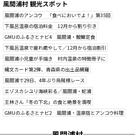
風間浦村 観光スポット
風間浦のアンコウ 「食べにおいでよ！」第35回
下風呂温泉の宿泊料金 12月から割り引き
GMUのふるさとナビ4 風間浦・鮟鱇定食
下風呂温泉で疲れ癒やして／12月から宿泊割引
風間浦小児童が手描き 村内温泉の特徴冊子に
縄文カード第2弾、青森県の出土品網羅
風間浦で29日、4年ぶり烏賊様レース
エゾスカシユリ海峡彩る／風間浦・蛇浦
王林さん「冬の下北」の食と絶景を満喫
GMUのふるさとナビ2 風間浦・温泉宿とアンコウ料理
風間浦村