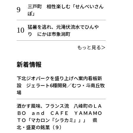
三戸町 相性楽しむ「せんべいさん
ぽ」
猛暑を逃れ、元滝伏流水でひんや
り にかほ市象潟町
もっと見る＞
新着情報
下北ジオパークを盛り上げへ案内看板新
設 ジェラート6種開発／むつ・斗南丘牧
場
酒かす風味、フランス流 八峰町のＬＡ
ＢＯ ａｎｄ ＣＡＦＥ ＹＡＭＡＭＯ
ＴＯ「マカロン『シラカミ』」」 県
北・盛夏の銘菓（９）