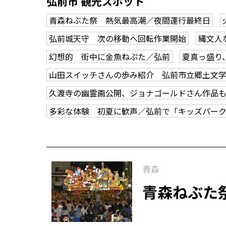
弘前市 観光スポット
青森ねぶた祭 熱気最高潮／夜間運行最終日
弘前城天守 次の移動へ回転作業開始
縄文人
幻想的 街中に金魚ねぷた／弘前
夏真っ盛り
山田スイッチさんの歩み紹介 弘前市立郷土文
久渡寺の幽霊画公開、ジョナゴールドさん作品
多彩な体験 初夏に歓声／弘前で「キッズパー
青森
青森ねぶた