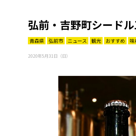
弘前・吉野町シードル
青森県
弘前市
ニュース
観光
おすすめ
味
2020年5月31日（日）
知る一覧
世界遺産
文化・歴史
パワースポット
ミステリー