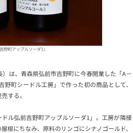
前吉野町アップルソーダ1」
長）は、青森県弘前市吉野町に今春開業した「A－
弘前吉野町シードル工房」で作った初の商品として、
発売する。
シードル弘前吉野町アップルソーダ1」。工房が隣接
の屋根にちなみ、原料のリンゴにシナノゴールド、