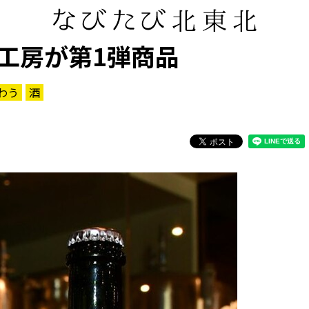
工房が第1弾商品
わう
酒