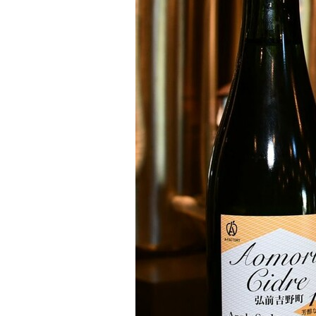
観る一覧
桜
花
紅葉
楽しむ一覧
まつり・イベント
聖地
おみやげ・特産
道の駅・産直
鉄道
アウトドア・レジャー
味わう一覧
麺類
ご当地グルメ
酒
スイーツ
癒す一覧
温泉
自然
宿泊
青森県
岩手県
秋田県