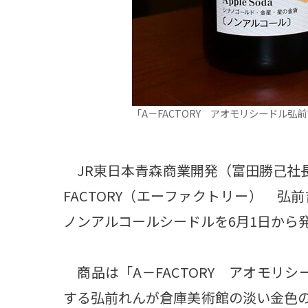
「A－FACTORY アオモリシードル弘
JR東日本青森商業開発（富田勝己社
FACTORY（エーファクトリー） 
ノンアルコールシードルを6月1日から
商品は「A－FACTORY アオモリ
する弘前れんが倉庫美術館の淡い金色