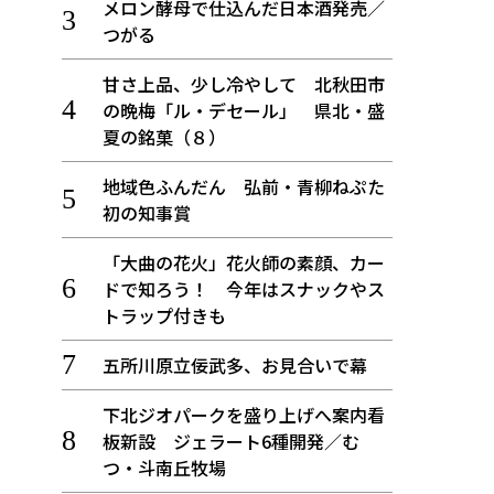
メロン酵母で仕込んだ日本酒発売／
つがる
甘さ上品、少し冷やして 北秋田市
の晩梅「ル・デセール」 県北・盛
夏の銘菓（８）
地域色ふんだん 弘前・青柳ねぷた
初の知事賞
「大曲の花火」花火師の素顔、カー
ドで知ろう！ 今年はスナックやス
トラップ付きも
五所川原立佞武多、お見合いで幕
下北ジオパークを盛り上げへ案内看
板新設 ジェラート6種開発／む
つ・斗南丘牧場