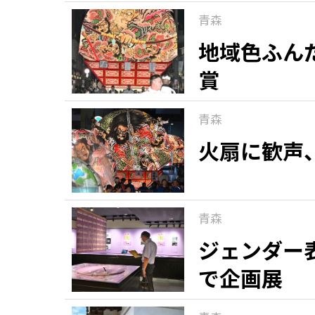
青森
地域色ふん
賞
青森
火扇に歓声
青森
ジェンダー
で企画展