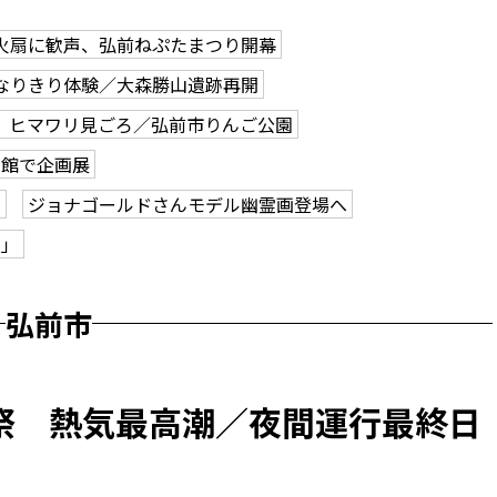
火扇に歓声、弘前ねぷたまつり開幕
なりきり体験／大森勝山遺跡再開
、ヒマワリ見ごろ／弘前市りんご公園
学館で企画展
も
ジョナゴールドさんモデル幽霊画登場へ
ク」
弘前市
祭 熱気最高潮／夜間運行最終日