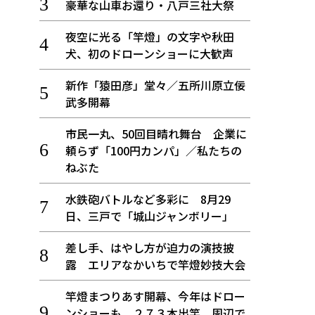
豪華な山車お還り・八戸三社大祭
夜空に光る「竿燈」の文字や秋田
犬、初のドローンショーに大歓声
新作「猿田彦」堂々／五所川原立佞
武多開幕
市民一丸、50回目晴れ舞台 企業に
頼らず「100円カンパ」／私たちの
ねぶた
水鉄砲バトルなど多彩に 8月29
日、三戸で「城山ジャンボリー」
差し手、はやし方が迫力の演技披
露 エリアなかいちで竿燈妙技大会
竿燈まつりあす開幕、今年はドロー
ンショーも ２７３本出竿、周辺で