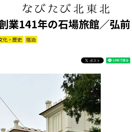
創業141年の石場旅館／弘前
文化・歴史
宿泊