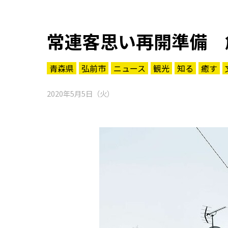
常連客思い再開準備 
青森県
弘前市
ニュース
観光
知る
癒す
2020年5月5日（火）
知る一覧
世界遺産
文化・歴史
パワースポット
ミステリー