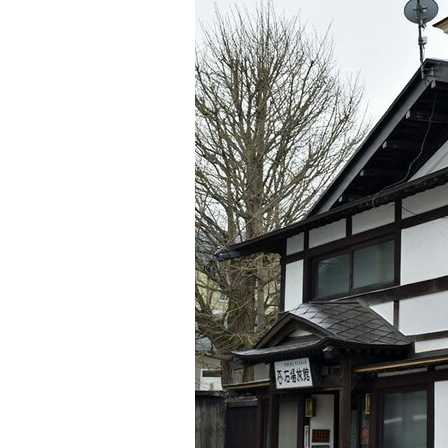
観る一覧
桜
花
紅葉
楽しむ一覧
まつり・イベント
聖地
おみやげ・特産
道の駅・産直
鉄道
アウトドア・レジャー
味わう一覧
麺類
ご当地グルメ
酒
スイーツ
癒す一覧
温泉
自然
宿泊
青森県
岩手県
秋田県