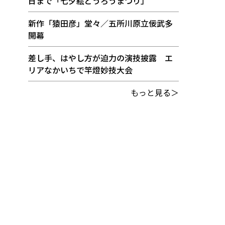
日まで「七夕絵どうろうまつり」
新作「猿田彦」堂々／五所川原立佞武多
開幕
差し手、はやし方が迫力の演技披露 エ
リアなかいちで竿燈妙技大会
もっと見る＞