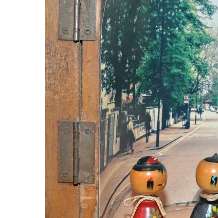
観る一覧
桜
花
紅葉
楽しむ一覧
まつり・イベント
聖地
おみやげ・特産
道の駅・産直
鉄道
アウトドア・レジャー
味わう一覧
麺類
ご当地グルメ
酒
スイーツ
癒す一覧
温泉
自然
宿泊
青森県
岩手県
秋田県