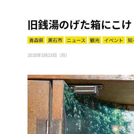
旧銭湯のげた箱にこけ
青森県
黒石市
ニュース
観光
イベント
知
2020年3月23日（月）
知る一覧
世界遺産
文化・歴史
パワースポット
ミステリー