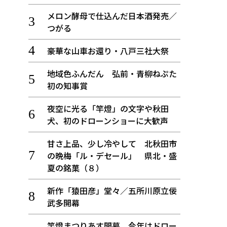
メロン酵母で仕込んだ日本酒発売／
つがる
豪華な山車お還り・八戸三社大祭
地域色ふんだん 弘前・青柳ねぷた
初の知事賞
夜空に光る「竿燈」の文字や秋田
犬、初のドローンショーに大歓声
甘さ上品、少し冷やして 北秋田市
の晩梅「ル・デセール」 県北・盛
夏の銘菓（８）
新作「猿田彦」堂々／五所川原立佞
武多開幕
竿燈まつりあす開幕、今年はドロー