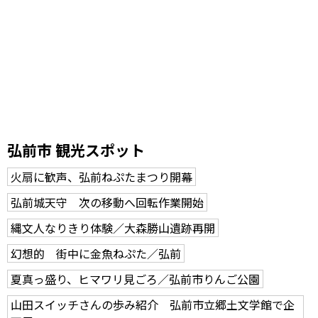
弘前市 観光スポット
火扇に歓声、弘前ねぷたまつり開幕
弘前城天守 次の移動へ回転作業開始
縄文人なりきり体験／大森勝山遺跡再開
幻想的 街中に金魚ねぷた／弘前
夏真っ盛り、ヒマワリ見ごろ／弘前市りんご公園
山田スイッチさんの歩み紹介 弘前市立郷土文学館で企