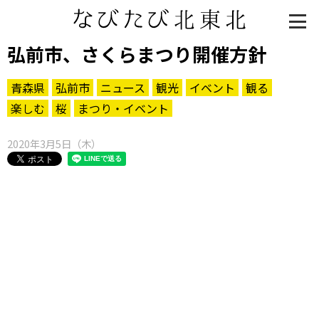
弘前市、さくらまつり開催方針
青森県
弘前市
ニュース
観光
イベント
観る
楽しむ
桜
まつり・イベント
2020年3月5日（木）
知る一覧
世界遺産
文化・歴史
パワースポット
ミステリー
観る一覧
桜
花
紅葉
楽しむ一覧
まつり・イベント
聖地
おみやげ・特産
道の駅・産直
鉄道
アウトドア・レジャー