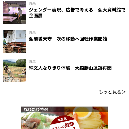
青森
ジェンダー表現、広告で考える 弘大資料館で
企画展
青森
弘前城天守 次の移動へ回転作業開始
青森
縄文人なりきり体験／大森勝山遺跡再開
もっと見る＞