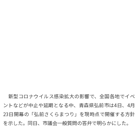
味わう一覧
麺類
ご当地グルメ
酒
スイーツ
癒す一覧
温泉
自然
宿泊
青森県
岩手県
秋田県
新型コロナウイルス感染拡大の影響で、全国各地でイベ
ントなどが中止や延期となる中、青森県弘前市は4日、4月
23日開幕の「弘前さくらまつり」を現時点で開催する方針
を示した。同日、市議会一般質問の答弁で明らかにした。