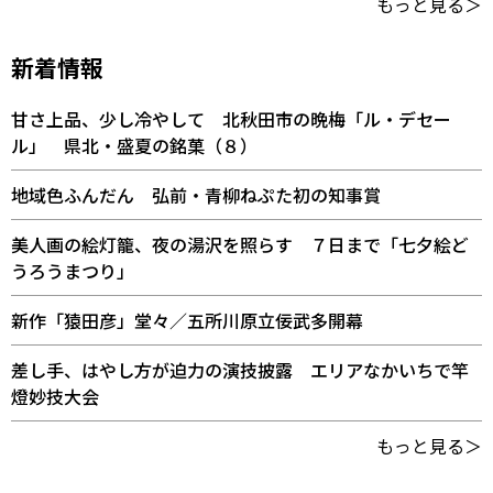
もっと見る＞
新着情報
甘さ上品、少し冷やして 北秋田市の晩梅「ル・デセー
ル」 県北・盛夏の銘菓（８）
地域色ふんだん 弘前・青柳ねぷた初の知事賞
美人画の絵灯籠、夜の湯沢を照らす ７日まで「七夕絵ど
うろうまつり」
新作「猿田彦」堂々／五所川原立佞武多開幕
差し手、はやし方が迫力の演技披露 エリアなかいちで竿
燈妙技大会
もっと見る＞