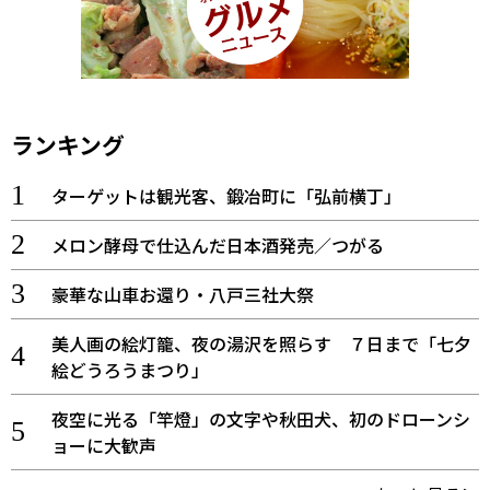
ランキング
ターゲットは観光客、鍛冶町に「弘前横丁」
メロン酵母で仕込んだ日本酒発売／つがる
豪華な山車お還り・八戸三社大祭
美人画の絵灯籠、夜の湯沢を照らす ７日まで「七夕
絵どうろうまつり」
夜空に光る「竿燈」の文字や秋田犬、初のドローンシ
ョーに大歓声