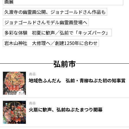
画展
久渡寺の幽霊画公開、ジョナゴールドさん作品も
ジョナゴールドさんモデル幽霊画登場へ
多彩な体験 初夏に歓声／弘前で「キッズパーク」
岩木山神社 大修理へ／創建1250年に合わせ
弘前市
青森
地域色ふんだん 弘前・青柳ねぷた初の知事賞
青森
火扇に歓声、弘前ねぷたまつり開幕