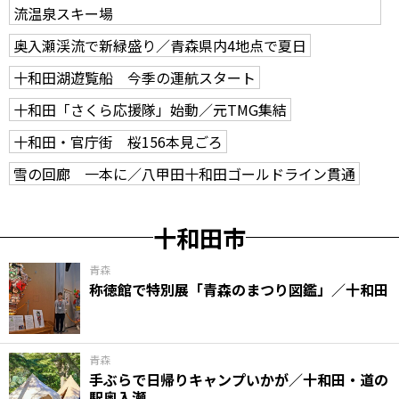
流温泉スキー場
奥入瀬渓流で新緑盛り／青森県内4地点で夏日
十和田湖遊覧船 今季の運航スタート
十和田「さくら応援隊」始動／元TMG集結
十和田・官庁街 桜156本見ごろ
雪の回廊 一本に／八甲田十和田ゴールドライン貫通
十和田市
青森
称徳館で特別展「青森のまつり図鑑」／十和田
青森
手ぶらで日帰りキャンプいかが／十和田・道の
駅奥入瀬