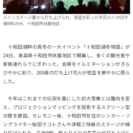
メインステージ裏から打ち上げられ、夜空を彩った冬花火＝24日午
後8時10分、十和田市休屋地区
十和田湖畔の真冬の一大イベント「十和田湖冬物語」が
24日、青森県十和田市休屋地区で開幕し、多くの観光客や
家族連れらでにぎわった。会場をイルミネーションがきら
びやかに彩り、200発の打ち上げ花火が夜空を鮮やかに照ら
した。
今年はこれまでの伝説を基にした巨大雪像とは趣向を変
え、プロジェクションマッピングを投影するスクリーン型
の壁を建設。セレモニー後、十和田市在住のシンガー・ソ
ングライター桜田マコトさんや津軽三味線のステージが繰
り広げられた。午後8時、色とりどりの冬花火が打ち上げら