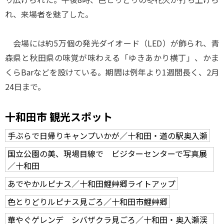
れ、来場者を魅了した。
会場には約5万個の発光ダイオード（LED）が飾られ、青
森県と秋田県の味覚が味わえる「ゆきあかり横丁」、かま
くらBarなどを設けている。期間は例年より1週間長く、2月
24日まで。
十和田市 観光スポット
手ぶらで日帰りキャンプいかが／十和田・道の駅奥入瀬
国立公園の美、現場目線で ビジターセンターで写真展
／十和田
あでやかルピナス／十和田鯉艸郷ライトアップ
色とりどりルピナス見ごろ／十和田市鯉艸郷
華やぐゲレンデ シバザクラ見ごろ／十和田・奥入瀬渓