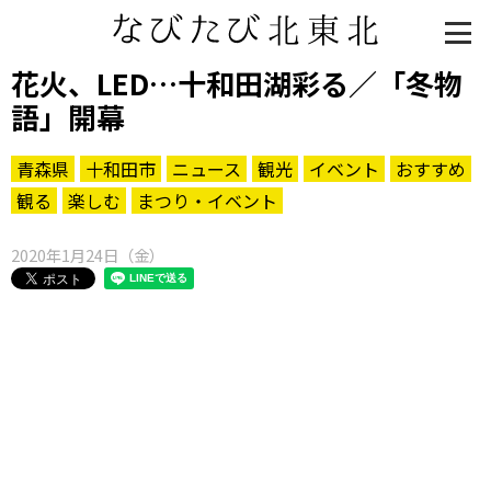
花火、LED…十和田湖彩る／「冬物
語」開幕
青森県
十和田市
ニュース
観光
イベント
おすすめ
観る
楽しむ
まつり・イベント
2020年1月24日（金）
知る一覧
世界遺産
文化・歴史
パワースポット
ミステリー
観る一覧
桜
花
紅葉
楽しむ一覧
まつり・イベント
聖地
おみやげ・特産
道の駅・産直
鉄道
アウトドア・レジャー