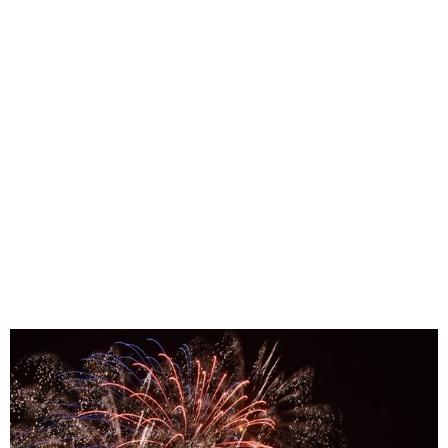
味わう一覧
麺類
ご当地グルメ
酒
スイーツ
癒す一覧
温泉
自然
宿泊
青森県
岩手県
秋田県