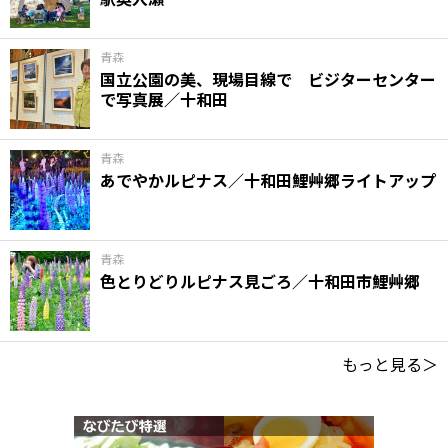
青森
国立公園の美、現場目線で ビジターセンター
で写真展／十和田
青森
あでやかルピナス／十和田鯉艸郷ライトアップ
青森
色とりどりルピナス見ごろ／十和田市鯉艸郷
もっと見る＞