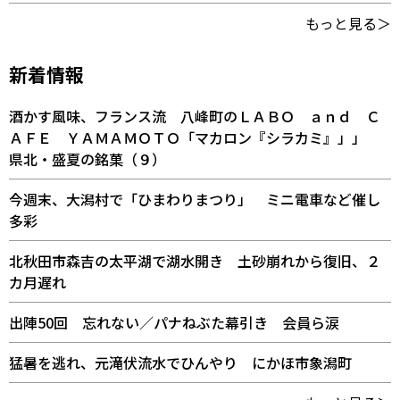
もっと見る＞
新着情報
酒かす風味、フランス流 八峰町のＬＡＢＯ ａｎｄ Ｃ
ＡＦＥ ＹＡＭＡＭＯＴＯ「マカロン『シラカミ』」」
県北・盛夏の銘菓（９）
今週末、大潟村で「ひまわりまつり」 ミニ電車など催し
多彩
北秋田市森吉の太平湖で湖水開き 土砂崩れから復旧、２
カ月遅れ
出陣50回 忘れない／パナねぶた幕引き 会員ら涙
猛暑を逃れ、元滝伏流水でひんやり にかほ市象潟町