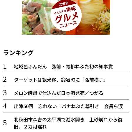
ランキング
地域色ふんだん 弘前・青柳ねぷた初の知事賞
ターゲットは観光客、鍛冶町に「弘前横丁」
メロン酵母で仕込んだ日本酒発売／つがる
出陣50回 忘れない／パナねぶた幕引き 会員ら涙
北秋田市森吉の太平湖で湖水開き 土砂崩れから復
旧、２カ月遅れ