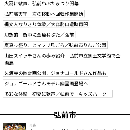
火扇に歓声、弘前ねぷたまつり開幕
弘前城天守 次の移動へ回転作業開始
縄文人なりきり体験／大森勝山遺跡再開
幻想的 街中に金魚ねぷた／弘前
夏真っ盛り、ヒマワリ見ごろ／弘前市りんご公園
山田スイッチさんの歩み紹介 弘前市立郷土文学館で企
画展
久渡寺の幽霊画公開、ジョナゴールドさん作品も
ジョナゴールドさんモデル幽霊画登場へ
多彩な体験 初夏に歓声／弘前で「キッズパーク」
弘前市
青森