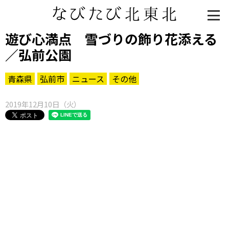
遊び心満点 雪づりの飾り花添える
／弘前公園
青森県
弘前市
ニュース
その他
2019年12月10日（火）
知る一覧
世界遺産
文化・歴史
パワースポット
ミステリー
観る一覧
桜
花
紅葉
楽しむ一覧
まつり・イベント
聖地
おみやげ・特産
道の駅・産直
鉄道
アウトドア・レジャー