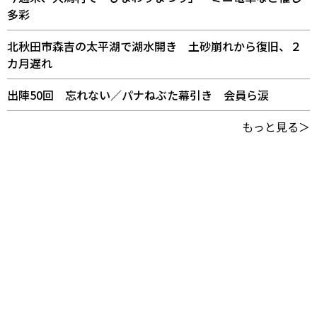
多彩
北秋田市森吉の太平湖で湖水開き 土砂崩れから復旧、２
カ月遅れ
出陣50回 忘れない／パナねぶた幕引き 会員ら涙
もっと見る＞