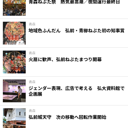
青森ねぶた祭 熱気最高潮／夜間運行最終日
青森
地域色ふんだん 弘前・青柳ねぷた初の知事賞
青森
火扇に歓声、弘前ねぷたまつり開幕
青森
ジェンダー表現、広告で考える 弘大資料館で
企画展
青森
弘前城天守 次の移動へ回転作業開始