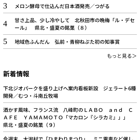
メロン酵母で仕込んだ日本酒発売／つがる
甘さ上品、少し冷やして 北秋田市の晩梅「ル・デセ
ール」 県北・盛夏の銘菓（８）
地域色ふんだん 弘前・青柳ねぷた初の知事賞
もっと見る＞
新着情報
下北ジオパークを盛り上げへ案内看板新設 ジェラート6種
開発／むつ・斗南丘牧場
酒かす風味、フランス流 八峰町のＬＡＢＯ ａｎｄ Ｃ
ＡＦＥ ＹＡＭＡＭＯＴＯ「マカロン『シラカミ』」」
県北・盛夏の銘菓（９）
今週末、大潟村で「ひまわりまつり」 ミニ電車など催し