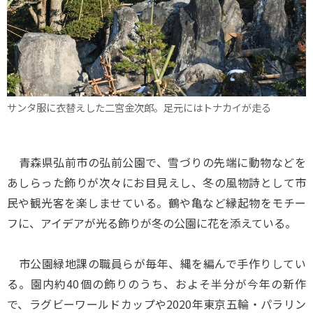
サンタ服に衣替えした二宮金次郎。足元にはトナカイが走る
青森県弘前市の弘前公園で、雪づりの先端に動物などを
あしらった飾りが次々にお目見えし、冬の風物詩として市
民や観光客を楽しませている。鶴や亀など縁起物をモチー
フに、アイデアが光る飾りが冬の公園に花を添えている。
市公園緑地課の職員らが毎年、縄を編んで手作りしてい
る。園内約40個の飾りのうち、およそ半分が今年の新作
で、ラグビーワールドカップや2020年東京五輪・パラリン