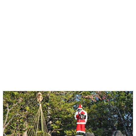
味わう一覧
麺類
ご当地グルメ
酒
スイーツ
癒す一覧
温泉
自然
宿泊
青森県
岩手県
秋田県