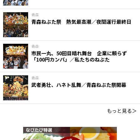
青森
青森ねぶた祭 熱気最高潮／夜間運行最終日
青森
市民一丸、50回目晴れ舞台 企業に頼らず
「100円カンパ」／私たちのねぶた
青森
武者勇壮、ハネト乱舞／青森ねぶた祭開幕
もっと見る＞