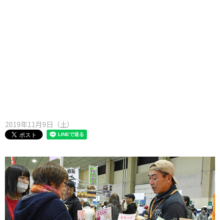
味わう一覧
麺類
ご当地グルメ
酒
スイーツ
癒す一覧
温泉
自然
宿泊
青森県
岩手県
秋田県
2019年11月9日（土）