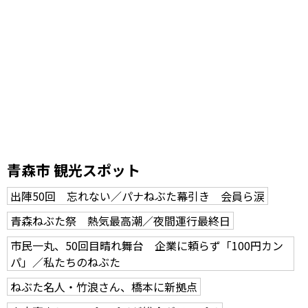
青森市 観光スポット
出陣50回 忘れない／パナねぶた幕引き 会員ら涙
青森ねぶた祭 熱気最高潮／夜間運行最終日
市民一丸、50回目晴れ舞台 企業に頼らず「100円カン
パ」／私たちのねぶた
ねぶた名人・竹浪さん、橋本に新拠点