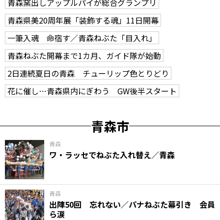
青森窯出しアップルパイが総合グランプリ
青森県美20周年展「装飾する魂」11日開幕
一筆入魂 命宿す／青森ねぶた「目入れ」
青森ねぶた開幕まで1カ月、ガイド隊が始動
2日連続夏日の青森 チューリップ色とりどり
花に催し…青森県内にぎわう GW後半スタート
青森市
青森
ワ・ラッセでねぶた入れ替え／青森
青森
出陣50回 忘れない／パナねぶた幕引き 会員
ら涙