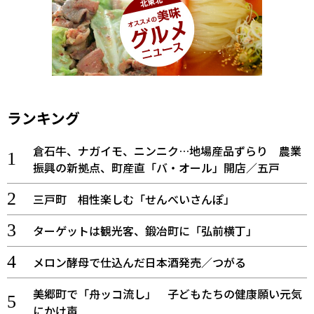
ランキング
倉石牛、ナガイモ、ニンニク…地場産品ずらり 農業
振興の新拠点、町産直「バ・オール」開店／五戸
三戸町 相性楽しむ「せんべいさんぽ」
ターゲットは観光客、鍛冶町に「弘前横丁」
メロン酵母で仕込んだ日本酒発売／つがる
美郷町で「舟ッコ流し」 子どもたちの健康願い元気
にかけ声