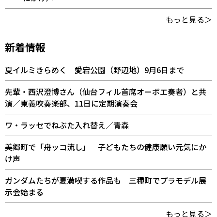
もっと見る＞
新着情報
夏イルミきらめく 愛宕公園（野辺地）9月6日まで
先輩・西沢澄博さん（仙台フィル首席オーボエ奏者）と共
演／東義吹奏楽部、11日に定期演奏会
ワ・ラッセでねぶた入れ替え／青森
美郷町で「舟ッコ流し」 子どもたちの健康願い元気にか
け声
ガンダムたちが夏満喫する作品も 三種町でプラモデル展
示会始まる
もっと見る＞