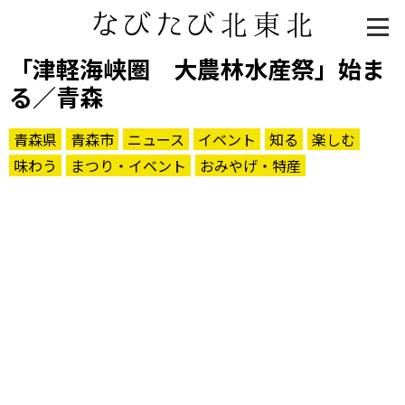
「津軽海峡圏 大農林水産祭」始ま
る／青森
青森県
青森市
ニュース
イベント
知る
楽しむ
味わう
まつり・イベント
おみやげ・特産
知る一覧
世界遺産
文化・歴史
パワースポット
ミステリー
観る一覧
桜
花
紅葉
楽しむ一覧
まつり・イベント
聖地
おみやげ・特産
道の駅・産直
鉄道
アウトドア・レジャー