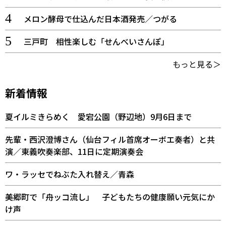
メロン酵母で仕込んだ日本酒発売／つがる
三戸町 相性楽しむ「せんべいさんぽ」
もっと見る＞
新着情報
夏イルミきらめく 愛宕公園（野辺地）9月6日まで
先輩・西沢澄博さん（仙台フィル首席オーボエ奏者）と共
演／東義吹奏楽部、11日に定期演奏会
ワ・ラッセでねぶた入れ替え／青森
美郷町で「舟ッコ流し」 子どもたちの健康願い元気にか
け声