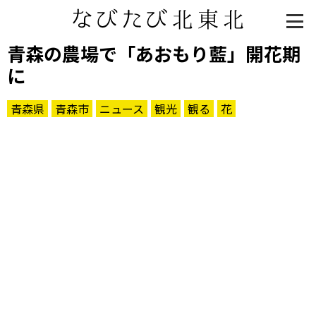
青森の農場で「あおもり藍」開花期
に
青森県
青森市
ニュース
観光
観る
花
知る一覧
世界遺産
文化・歴史
パワースポット
ミステリー
観る一覧
桜
花
紅葉
楽しむ一覧
まつり・イベント
聖地
おみやげ・特産
道の駅・産直
鉄道
アウトドア・レジャー