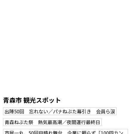
青森市 観光スポット
出陣50回 忘れない／パナねぶた幕引き 会員ら涙
青森ねぶた祭 熱気最高潮／夜間運行最終日
市民一丸、50回目晴れ舞台 企業に頼らず「100円カン