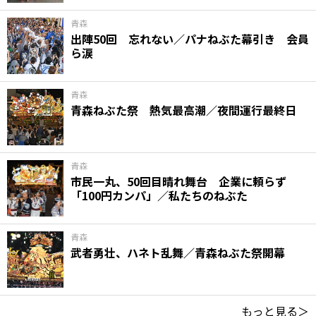
青森
出陣50回 忘れない／パナねぶた幕引き 会員
ら涙
青森
青森ねぶた祭 熱気最高潮／夜間運行最終日
青森
市民一丸、50回目晴れ舞台 企業に頼らず
「100円カンパ」／私たちのねぶた
青森
武者勇壮、ハネト乱舞／青森ねぶた祭開幕
もっと見る＞