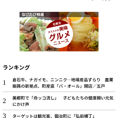
ランキング
倉石牛、ナガイモ、ニンニク…地場産品ずらり 農業
振興の新拠点、町産直「バ・オール」開店／五戸
美郷町で「舟ッコ流し」 子どもたちの健康願い元気
にかけ声
ターゲットは観光客、鍛冶町に「弘前横丁」