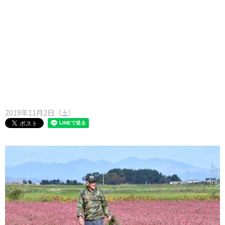
味わう一覧
麺類
ご当地グルメ
酒
スイーツ
癒す一覧
温泉
自然
宿泊
青森県
岩手県
秋田県
2019年11月2日（土）