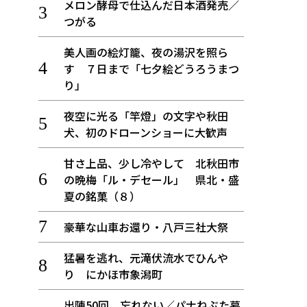
メロン酵母で仕込んだ日本酒発売／
つがる
美人画の絵灯籠、夜の湯沢を照ら
す ７日まで「七夕絵どうろうまつ
り」
夜空に光る「竿燈」の文字や秋田
犬、初のドローンショーに大歓声
甘さ上品、少し冷やして 北秋田市
の晩梅「ル・デセール」 県北・盛
夏の銘菓（８）
豪華な山車お還り・八戸三社大祭
猛暑を逃れ、元滝伏流水でひんや
り にかほ市象潟町
出陣50回 忘れない／パナねぶた幕