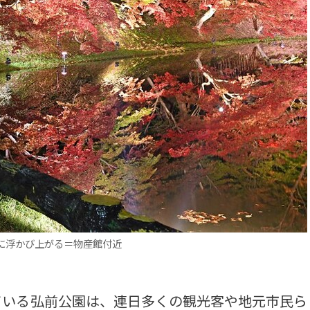
に浮かび上がる＝物産館付近
いる弘前公園は、連日多くの観光客や地元市民ら