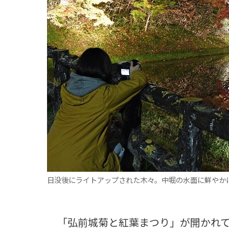
観る一覧
桜
花
紅葉
楽しむ一覧
まつり・イベント
聖地
おみやげ・特産
道の駅・産直
鉄道
アウトドア・レジャー
味わう一覧
麺類
ご当地グルメ
酒
スイーツ
癒す一覧
温泉
自然
宿泊
青森県
岩手県
秋田県
日没後にライトアップされた木々。中堀の水面に鮮やか
「弘前城菊と紅葉まつり」が開かれて