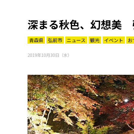
深まる秋色、幻想美 
青森県
弘前市
ニュース
観光
イベント
お
2019年10月30日（水）
知る一覧
世界遺産
文化・歴史
パワースポット
ミステリー