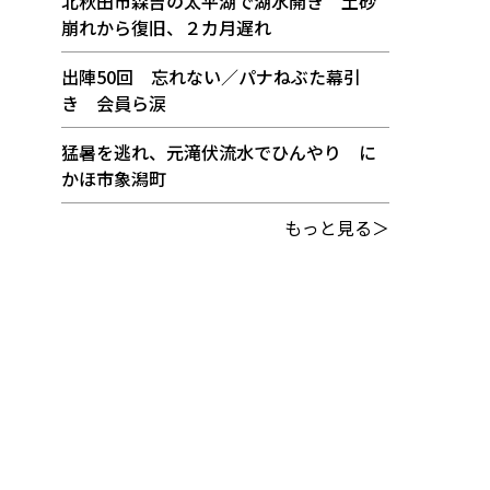
北秋田市森吉の太平湖で湖水開き 土砂
崩れから復旧、２カ月遅れ
出陣50回 忘れない／パナねぶた幕引
き 会員ら涙
猛暑を逃れ、元滝伏流水でひんやり に
かほ市象潟町
もっと見る＞