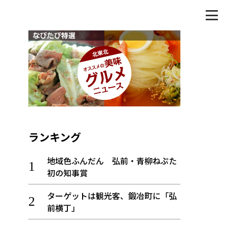
ランキング
地域色ふんだん 弘前・青柳ねぷた
初の知事賞
ターゲットは観光客、鍛冶町に「弘
前横丁」