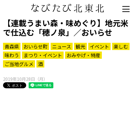
【連載うまい森・味めぐり】地元米
で仕込む「穂ノ泉」／おいらせ
青森県
おいらせ町
ニュース
観光
イベント
楽しむ
味わう
まつり・イベント
おみやげ・特産
ご当地グルメ
酒
2019年10月28日（月）
知る一覧
世界遺産
文化・歴史
パワースポット
ミステリー
観る一覧
桜
花
紅葉
楽しむ一覧
まつり・イベント
聖地
おみやげ・特産
道の駅・産直
鉄道
アウトドア・レジャー