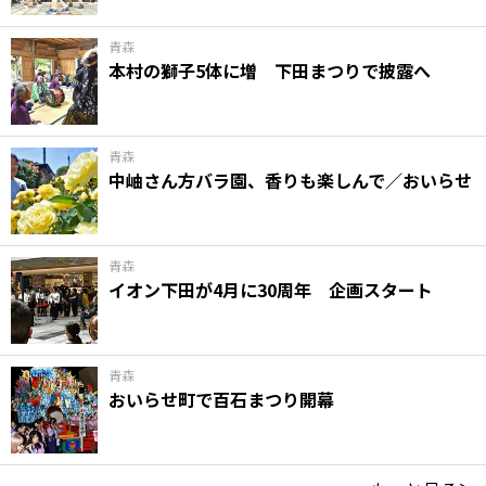
青森
本村の獅子5体に増 下田まつりで披露へ
青森
中岫さん方バラ園、香りも楽しんで／おいらせ
青森
イオン下田が4月に30周年 企画スタート
青森
おいらせ町で百石まつり開幕