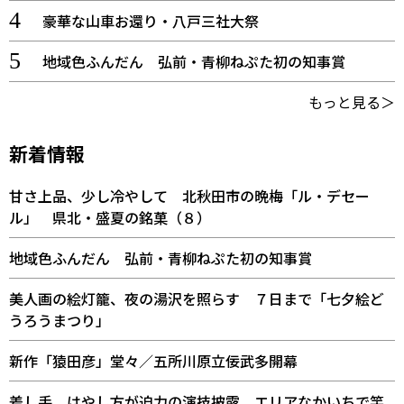
豪華な山車お還り・八戸三社大祭
地域色ふんだん 弘前・青柳ねぷた初の知事賞
もっと見る＞
新着情報
甘さ上品、少し冷やして 北秋田市の晩梅「ル・デセー
ル」 県北・盛夏の銘菓（８）
地域色ふんだん 弘前・青柳ねぷた初の知事賞
美人画の絵灯籠、夜の湯沢を照らす ７日まで「七夕絵ど
うろうまつり」
新作「猿田彦」堂々／五所川原立佞武多開幕
差し手、はやし方が迫力の演技披露 エリアなかいちで竿