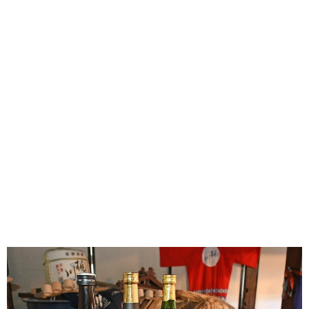
味わう一覧
麺類
ご当地グルメ
酒
スイーツ
癒す一覧
温泉
自然
宿泊
青森県
岩手県
秋田県