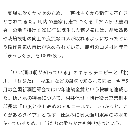
夏場に吹くヤマセのため、一帯は古くから稲作に不向き
とされてきた。町内の農家有志でつくる「おいらせ農酒
会」の働き掛けで2015年に誕生した穂ノ泉には、品種改良
や栽培技術の向上で良質なコメが取れるようになったとい
う稲作農家の自信が込められている。原料のコメは地元産
「まっしぐら」を100％使う。
「いい酒は朝が知っている」のキャッチコピーと「桃
川」「ねぶた」「杉玉」などの銘柄で知られる同社。今年5
月の全国新酒鑑評会では12年連続金賞という快挙を達成し
た。穂ノ泉の特長について、村井信也・執行役員営業副本
部長は「17度と少し高めのアルコールで、しっかりと、こ
くがあるタイプ」と話す。仕込みに奥入瀬川水系の軟水を
使っているため、口当たりの柔らかさも併せ持つという。