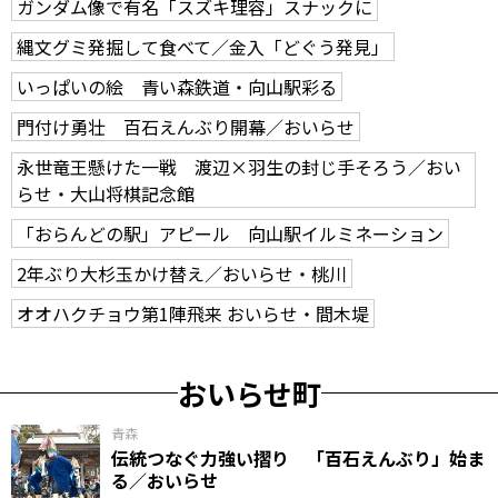
ガンダム像で有名「スズキ理容」スナックに
縄文グミ発掘して食べて／金入「どぐう発見」
いっぱいの絵 青い森鉄道・向山駅彩る
門付け勇壮 百石えんぶり開幕／おいらせ
永世竜王懸けた一戦 渡辺×羽生の封じ手そろう／おい
らせ・大山将棋記念館
「おらんどの駅」アピール 向山駅イルミネーション
2年ぶり大杉玉かけ替え／おいらせ・桃川
オオハクチョウ第1陣飛来 おいらせ・間木堤
おいらせ町
青森
伝統つなぐ力強い摺り 「百石えんぶり」始ま
る／おいらせ