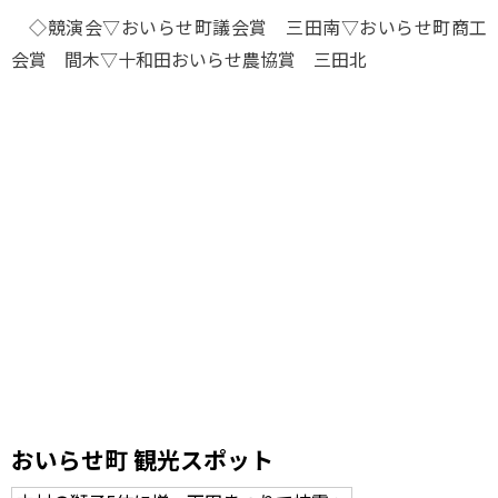
◇競演会▽おいらせ町議会賞 三田南▽おいらせ町商工
会賞 間木▽十和田おいらせ農協賞 三田北
おいらせ町 観光スポット