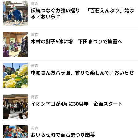
青森
伝統つなぐ力強い摺り 「百石えんぶり」始ま
る／おいらせ
青森
本村の獅子5体に増 下田まつりで披露へ
青森
中岫さん方バラ園、香りも楽しんで／おいらせ
青森
イオン下田が4月に30周年 企画スタート
青森
おいらせ町で百石まつり開幕