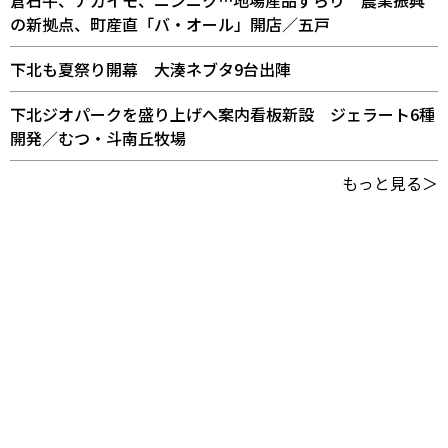
の新拠点、町産直「バ・オール」開店／五戸
下北も夏祭り開幕 大湊ネブタ9台出陣
下北ジオパークを盛り上げへ案内看板新設 ジェラート6種
開発／むつ・斗南丘牧場
もっと見る＞