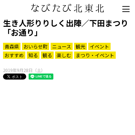
生き人形りりしく出陣／下田まつり
「お通り」
青森県
おいらせ町
ニュース
観光
イベント
おすすめ
知る
観る
楽しむ
まつり・イベント
2019年9月28日（土）
知る一覧
世界遺産
文化・歴史
パワースポット
ミステリー
観る一覧
桜
花
紅葉
楽しむ一覧
まつり・イベント
聖地
おみやげ・特産
道の駅・産直
鉄道
アウトドア・レジャー