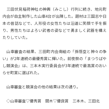
三田伏見稲荷神社の神輿（みこし）行列に続き、地元町
内会が自主制作した山車4台が出陣した。題材は三国志や日
本の昔話などで、人形役の女性たちは沿道に笑顔で手を振
り、男性たちはよろい武者の姿などで勇ましく武器を構え
たりしていた。
山車審査の結果、三田町内会南組の「孫悟空と神々の争
い」が2年連続の最優秀賞に輝いた。前夜祭の「まつりばや
し競演会」は、三本木実行委員会が3年連続で最高賞のおい
らせ町賞に選ばれた。
山車審査と競演会の他の結果は次の通り。
◇山車審査▽優秀賞 間木▽優良賞 三本木、三田北