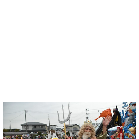
味わう一覧
麺類
ご当地グルメ
酒
スイーツ
癒す一覧
温泉
自然
宿泊
青森県
岩手県
秋田県