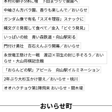
本村の獅子5体に増 下田まつりで披露へ
中岫さん方バラ園、香りも楽しんで／おいらせ
ガンダム像で有名「スズキ理容」スナックに
縄文グミ発掘して食べて／金入「どぐう発見」
いっぱいの絵 青い森鉄道・向山駅彩る
門付け勇壮 百石えんぶり開幕／おいらせ
永世竜王懸けた一戦 渡辺×羽生の封じ手そろう／おい
らせ・大山将棋記念館
「おらんどの駅」アピール 向山駅イルミネーション
2年ぶり大杉玉かけ替え／おいらせ・桃川
オオハクチョウ第1陣飛来 おいらせ・間木堤
おいらせ町