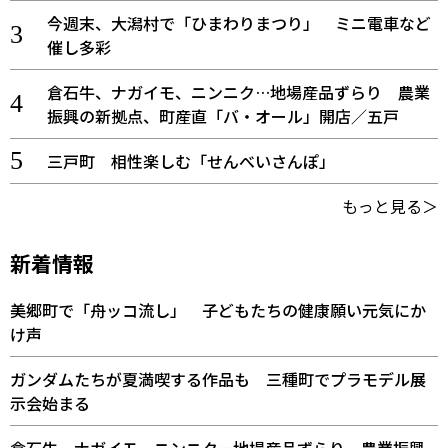
今週末、大潟村で「ひまわりまつり」 ミニ電車など
催し多彩
倉石牛、ナガイモ、ニンニク…地場産品ずらり 農業
振興の新拠点、町産直「バ・オール」開店／五戸
三戸町 相性楽しむ「せんべいさんぽ」
もっと見る＞
新着情報
美郷町で「舟ッコ流し」 子どもたちの健康願い元気にか
け声
ガンダムたちが夏満喫する作品も 三種町でプラモデル展
示会始まる
倉石牛、ナガイモ、ニンニク…地場産品ずらり 農業振興