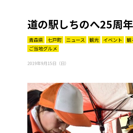
道の駅しちのへ25周
青森県
七戸町
ニュース
観光
イベント
観
ご当地グルメ
2019年9月15日（日）
知る一覧
世界遺産
文化・歴史
パワースポット
ミステリー