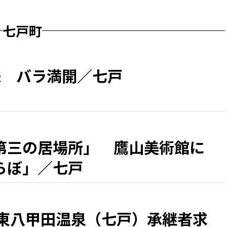
七戸町
株 バラ満開／七戸
第三の居場所」 鷹山美術館に
らぼ」／七戸
 東八甲田温泉（七戸）承継者求