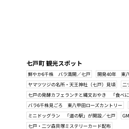
七戸町 観光スポット
鮮やか6千株 バラ満開／七戸
開発40年 東
ヤマツツジの名所・天王神社（七戸）見頃
二
七戸の発酵カフェランチと縄文おやき 「食べに
バラ6千株見ごろ 東八甲田ローズカントリー
ミニドッグラン 「道の駅」が開設／七戸
G
七戸・二ツ森貝塚ミステリーカード配布