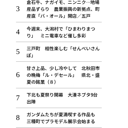
倉石牛、ナガイモ、ニンニク…地場
産品ずらり 農業振興の新拠点、町
産直「バ・オール」開店／五戸
今週末、大潟村で「ひまわりまつ
り」 ミニ電車など催し多彩
三戸町 相性楽しむ「せんべいさん
ぽ」
甘さ上品、少し冷やして 北秋田市
の晩梅「ル・デセール」 県北・盛
夏の銘菓（８）
下北も夏祭り開幕 大湊ネブタ9台
出陣
ガンダムたちが夏満喫する作品も
三種町でプラモデル展示会始まる