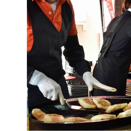
観る一覧
桜
花
紅葉
楽しむ一覧
まつり・イベント
聖地
おみやげ・特産
道の駅・産直
鉄道
アウトドア・レジャー
味わう一覧
麺類
ご当地グルメ
酒
スイーツ
癒す一覧
温泉
自然
宿泊
青森県
岩手県
秋田県