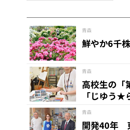
青森
鮮やか6千
青森
高校生の「
「じゆう★
青森
開発40年