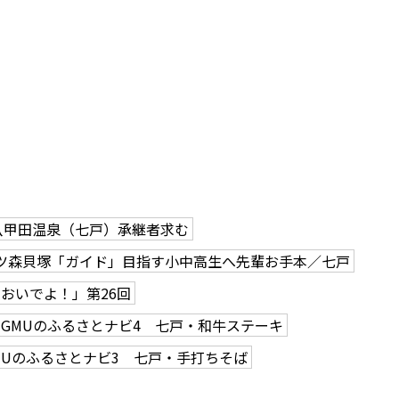
八甲田温泉（七戸）承継者求む
ツ森貝塚「ガイド」目指す小中高生へ先輩お手本／七戸
おいでよ！」第26回
GMUのふるさとナビ4 七戸・和牛ステーキ
MUのふるさとナビ3 七戸・手打ちそば