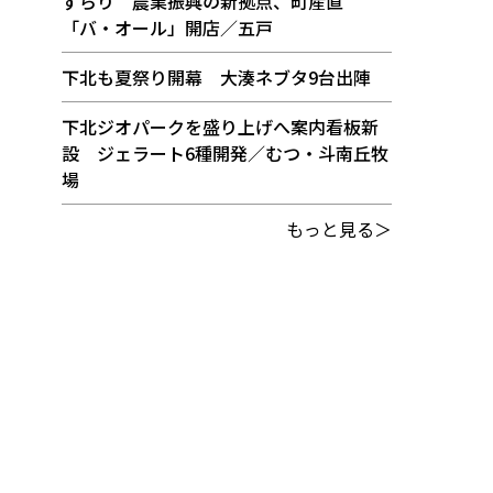
ずらり 農業振興の新拠点、町産直
「バ・オール」開店／五戸
下北も夏祭り開幕 大湊ネブタ9台出陣
下北ジオパークを盛り上げへ案内看板新
設 ジェラート6種開発／むつ・斗南丘牧
場
もっと見る＞