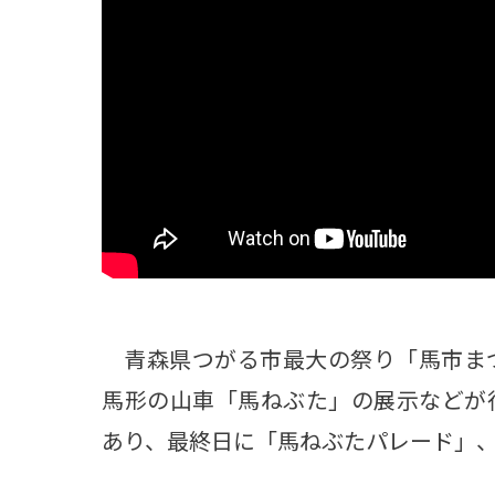
観る一覧
桜
花
紅葉
楽しむ一覧
まつり・イベント
聖地
おみやげ・特産
道の駅・産直
鉄道
アウトドア・レジャー
味わう一覧
麺類
ご当地グルメ
酒
スイーツ
癒す一覧
温泉
自然
宿泊
青森県つがる市最大の祭り「馬市まつ
青森県
岩手県
秋田県
馬形の山車「馬ねぶた」の展示などが
あり、最終日に「馬ねぶたパレード」