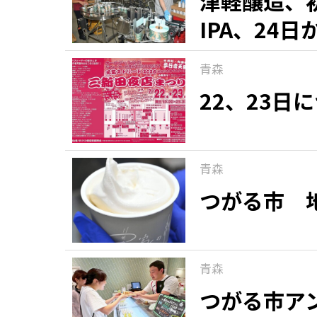
津軽醸造、
IPA、24
青森
22、23日
青森
つがる市 
青森
つがる市ア