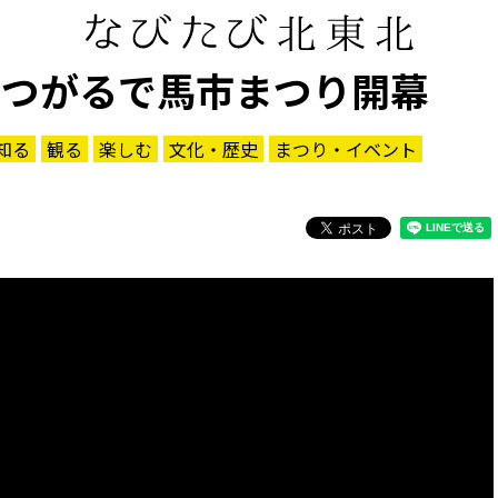
、つがるで馬市まつり開幕
知る
観る
楽しむ
文化・歴史
まつり・イベント