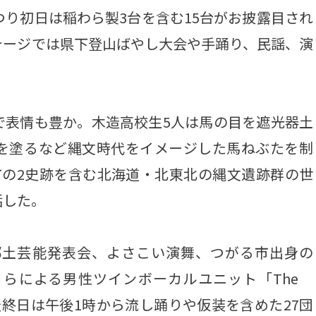
り初日は稲わら製3台を含む15台がお披露目され
テージでは県下登山ばやし大会や手踊り、民謡、演
表情も豊か。木造高校生5人は馬の目を遮光器土
を塗るなど縄文時代をイメージした馬ねぶたを制
市の2史跡を含む北海道・北東北の縄文遺跡群の世
話した。
郷土芸能発表会、よさこい演舞、つがる市出身の
）らによる男性ツインボーカルユニット「The
。最終日は午後1時から流し踊りや仮装を含めた27団