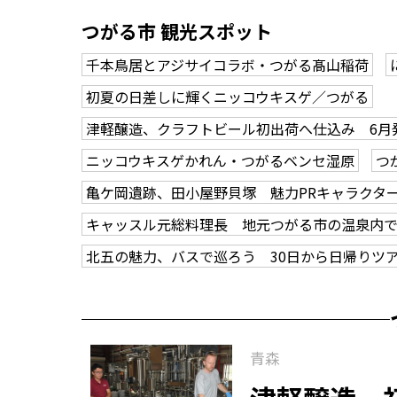
つがる市 観光スポット
千本鳥居とアジサイコラボ・つがる髙山稲荷
初夏の日差しに輝くニッコウキスゲ／つがる
津軽醸造、クラフトビール初出荷へ仕込み 6月
ニッコウキスゲかれん・つがるベンセ湿原
つ
亀ケ岡遺跡、田小屋野貝塚 魅力PRキャラクタ
キャッスル元総料理長 地元つがる市の温泉内
北五の魅力、バスで巡ろう 30日から日帰りツ
青森