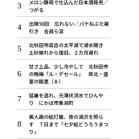
メロン酵母で仕込んだ日本酒発売／
つがる
出陣50回 忘れない／パナねぶた幕
引き 会員ら涙
北秋田市森吉の太平湖で湖水開き
土砂崩れから復旧、２カ月遅れ
甘さ上品、少し冷やして 北秋田市
の晩梅「ル・デセール」 県北・盛
夏の銘菓（８）
猛暑を逃れ、元滝伏流水でひんや
り にかほ市象潟町
美人画の絵灯籠、夜の湯沢を照ら
す ７日まで「七夕絵どうろうまつ
り」