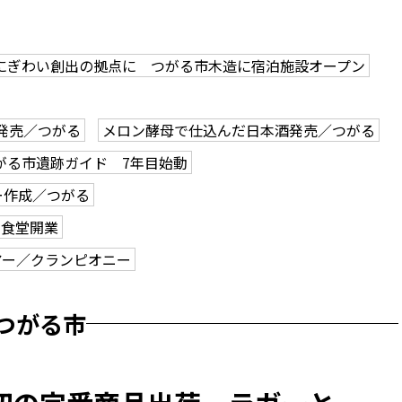
にぎわい創出の拠点に つがる市木造に宿泊施設オープン
発売／つがる
メロン酵母で仕込んだ日本酒発売／つがる
がる市遺跡ガイド 7年目始動
ー作成／つがる
で食堂開業
アー／クランピオニー
つがる市