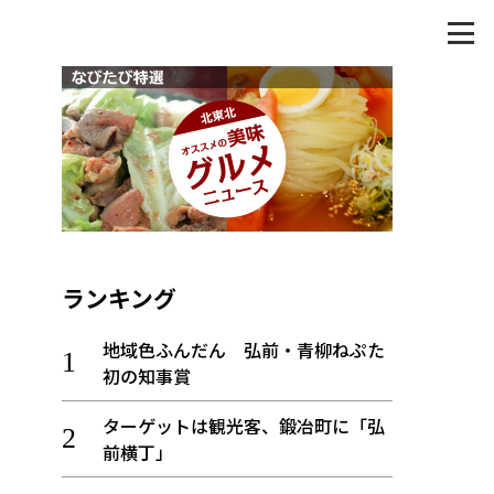
ランキング
地域色ふんだん 弘前・青柳ねぷた
初の知事賞
ターゲットは観光客、鍛冶町に「弘
前横丁」