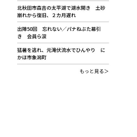
北秋田市森吉の太平湖で湖水開き 土砂
崩れから復旧、２カ月遅れ
出陣50回 忘れない／パナねぶた幕引
き 会員ら涙
猛暑を逃れ、元滝伏流水でひんやり に
かほ市象潟町
もっと見る＞