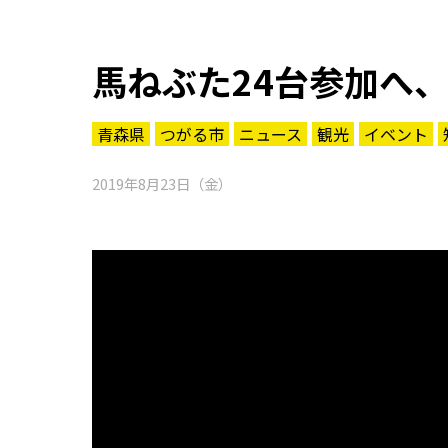
馬ねぶた24台参加へ
青森県
つがる市
ニュース
観光
イベント
2019年8月23日（金）
知る一覧
世界遺産
文化・歴史
パワースポット
ミステリー