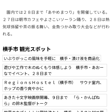
園内では２８日まで「あやめまつり」を開催している。
２７日は朝市カフェやよさこいソーラン踊り、２８日は熱
気球係留や茶の振る舞い、金魚つかみ取り大会などが行わ
れる。
横手市 観光スポット
いぶりがっこの風味を手軽に 横手・漬け液を商品化
遊びや工作で木のぬくもり体感しよう 横手市・あおー
なでイベント、２８日まで
ＲｅｇｉｏｎｓＨｏｓｔｅｌ（横手市） サウナ室内、
ホップの香り爽やかに
あきた十文字映画祭開幕、９日まで 「ら・かんぱね
ら」の鈴木監督がトーク