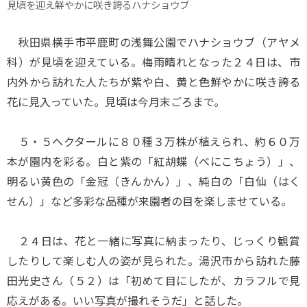
見頃を迎え鮮やかに咲き誇るハナショウブ
秋田県横手市平鹿町の浅舞公園でハナショウブ（アヤメ
科）が見頃を迎えている。梅雨晴れとなった２４日は、市
内外から訪れた人たちが紫や白、黄と色鮮やかに咲き誇る
花に見入っていた。見頃は今月末ごろまで。
５・５ヘクタールに８０種３万株が植えられ、約６０万
本が園内を彩る。白と紫の「紅胡蝶（べにこちょう）」、
明るい黄色の「金冠（きんかん）」、純白の「白仙（はく
せん）」など多彩な品種が来園者の目を楽しませている。
２４日は、花と一緒に写真に納まったり、じっくり観賞
したりして楽しむ人の姿が見られた。湯沢市から訪れた藤
田光史さん（５２）は「初めて目にしたが、カラフルで見
応えがある。いい写真が撮れそうだ」と話した。