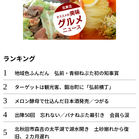
ランキング
地域色ふんだん 弘前・青柳ねぷた初の知事賞
ターゲットは観光客、鍛冶町に「弘前横丁」
メロン酵母で仕込んだ日本酒発売／つがる
出陣50回 忘れない／パナねぶた幕引き 会員ら涙
北秋田市森吉の太平湖で湖水開き 土砂崩れから復
旧、２カ月遅れ