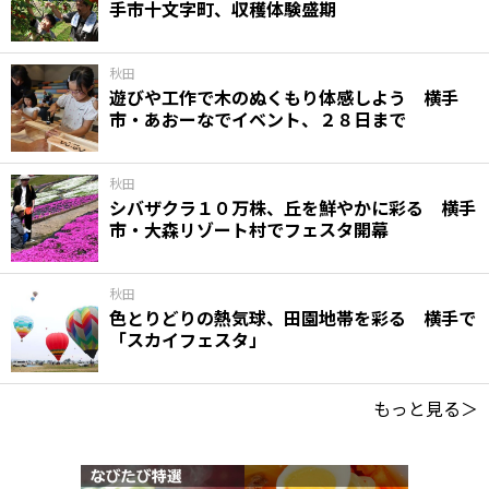
手市十文字町、収穫体験盛期
秋田
遊びや工作で木のぬくもり体感しよう 横手
市・あおーなでイベント、２８日まで
秋田
シバザクラ１０万株、丘を鮮やかに彩る 横手
市・大森リゾート村でフェスタ開幕
秋田
色とりどりの熱気球、田園地帯を彩る 横手で
「スカイフェスタ」
もっと見る＞