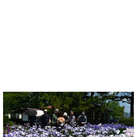
味わう一覧
麺類
ご当地グルメ
酒
スイーツ
癒す一覧
温泉
自然
宿泊
青森県
岩手県
秋田県