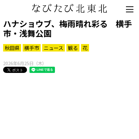
ハナショウブ、梅雨晴れ彩る 横手
市・浅舞公園
秋田県
横手市
ニュース
観る
花
2026年6月25日（木）
知る一覧
世界遺産
文化・歴史
パワースポット
ミステリー
観る一覧
桜
花
紅葉
楽しむ一覧
まつり・イベント
聖地
おみやげ・特産
道の駅・産直
鉄道
アウトドア・レジャー