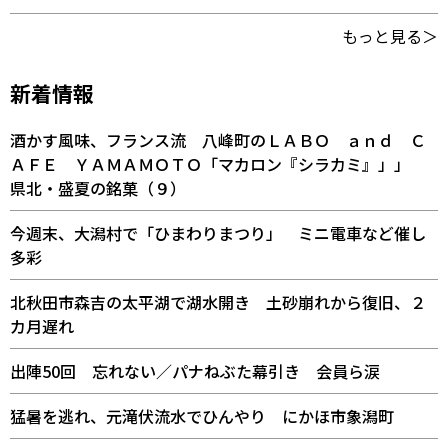
もっと見る＞
新着情報
酒かす風味、フランス流 八峰町のＬＡＢＯ ａｎｄ Ｃ
ＡＦＥ ＹＡＭＡＭＯＴＯ「マカロン『シラカミ』」」
県北・盛夏の銘菓（９）
今週末、大潟村で「ひまわりまつり」 ミニ電車など催し
多彩
北秋田市森吉の太平湖で湖水開き 土砂崩れから復旧、２
カ月遅れ
出陣50回 忘れない／パナねぶた幕引き 会員ら涙
猛暑を逃れ、元滝伏流水でひんやり にかほ市象潟町