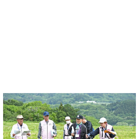
味わう一覧
麺類
ご当地グルメ
酒
スイーツ
癒す一覧
温泉
自然
宿泊
青森県
岩手県
秋田県