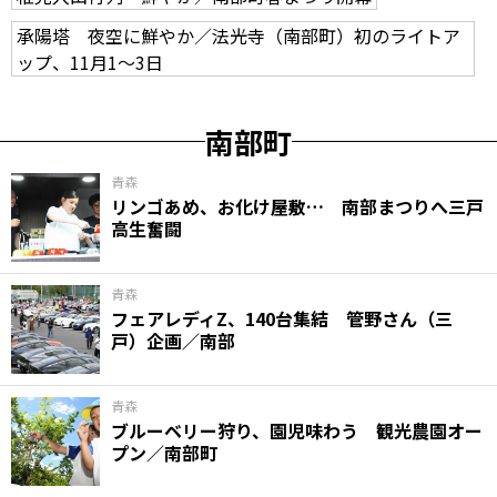
承陽塔 夜空に鮮やか／法光寺（南部町）初のライトア
ップ、11月1～3日
南部町
青森
リンゴあめ、お化け屋敷… 南部まつりへ三戸
高生奮闘
青森
フェアレディZ、140台集結 管野さん（三
戸）企画／南部
青森
ブルーベリー狩り、園児味わう 観光農園オー
プン／南部町