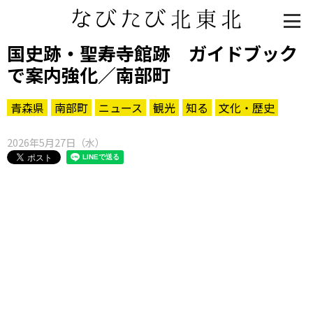
国史跡・聖寿寺館跡 ガイドブック
で案内強化／南部町
青森県
南部町
ニュース
観光
知る
文化・歴史
2026年5月27日（水）
知る一覧
世界遺産
文化・歴史
パワースポット
ミステリー
観る一覧
桜
花
紅葉
楽しむ一覧
まつり・イベント
聖地
おみやげ・特産
道の駅・産直
鉄道
アウトドア・レジャー