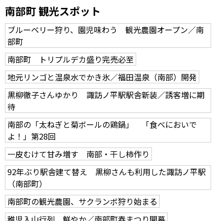
南部町 観光スポット
ブルーベリー狩り、園児味わう 観光農園オープン／南
部町
南部町 トリプルデカ盛り完売必至
地元リンゴと温泉水でかき氷／福田温泉（南部）開発
黒柳徹子さんゆかり 諏訪ノ平駅駅舎新装／誘客増に期
待
南部の「太ねぎと菊ボールの鶏鍋」 「食べにおいで
よ！」第28回
一皮むけて甘み増す 南部・干し柿作り
92年ぶり駅舎建て替え 黒柳さんも利用した諏訪ノ平駅
（南部町）
南部町の観光農園、サクランボ狩り始まる
稚児入山行列 鮮やか／南部町春まつり開幕