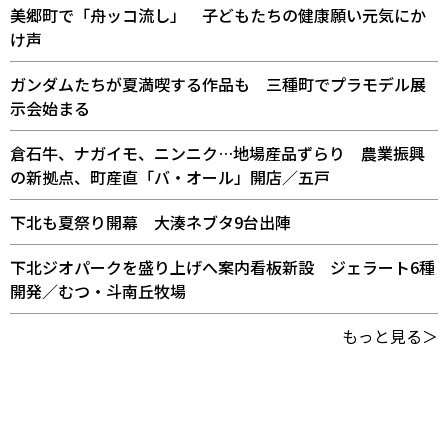
美郷町で「舟ッコ流し」 子どもたちの健康願い元気にか
け声
ガンダムたちが夏満喫する作品も 三種町でプラモデル展
示会始まる
倉石牛、ナガイモ、ニンニク…地場産品ずらり 農業振興
の新拠点、町産直「バ・オール」開店／五戸
下北も夏祭り開幕 大湊ネブタ9台出陣
下北ジオパークを盛り上げへ案内看板新設 ジェラート6種
開発／むつ・斗南丘牧場
もっと見る＞