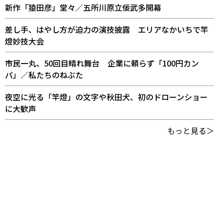
新作「猿田彦」堂々／五所川原立佞武多開幕
差し手、はやし方が迫力の演技披露 エリアなかいちで竿
燈妙技大会
市民一丸、50回目晴れ舞台 企業に頼らず「100円カン
パ」／私たちのねぶた
夜空に光る「竿燈」の文字や秋田犬、初のドローンショー
に大歓声
もっと見る＞