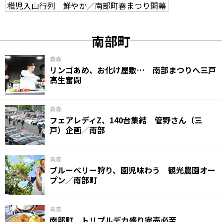
稚児入山行列 鮮やか／南部町春まつり開幕
南部町
青森
リンゴあめ、お化け屋敷… 南部まつりへ三戸
高生奮闘
青森
フェアレディZ、140台集結 管野さん（三
戸）企画／南部
青森
ブルーベリー狩り、園児味わう 観光農園オー
プン／南部町
青森
南部町 トリプルデカ盛り完売必至