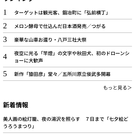
ターゲットは観光客、鍛冶町に「弘前横丁」
メロン酵母で仕込んだ日本酒発売／つがる
豪華な山車お還り・八戸三社大祭
夜空に光る「竿燈」の文字や秋田犬、初のドローンシ
ョーに大歓声
新作「猿田彦」堂々／五所川原立佞武多開幕
もっと見る＞
新着情報
美人画の絵灯籠、夜の湯沢を照らす ７日まで「七夕絵ど
うろうまつり」