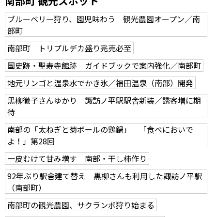
南部町 観光スポット
ブルーベリー狩り、園児味わう 観光農園オープン／南
部町
南部町 トリプルデカ盛り完売必至
国史跡・聖寿寺館跡 ガイドブックで案内強化／南部町
地元リンゴと温泉水でかき氷／福田温泉（南部）開発
黒柳徹子さんゆかり 諏訪ノ平駅駅舎新装／誘客増に期
待
南部の「太ねぎと菊ボールの鶏鍋」 「食べにおいで
よ！」第28回
一皮むけて甘み増す 南部・干し柿作り
92年ぶり駅舎建て替え 黒柳さんも利用した諏訪ノ平駅
（南部町）
南部町の観光農園、サクランボ狩り始まる