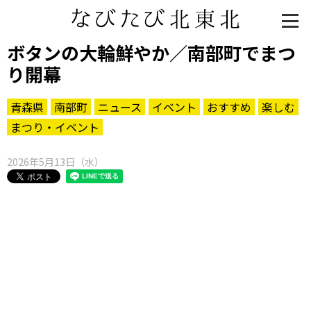
ボタンの大輪鮮やか／南部町でまつ
り開幕
青森県
南部町
ニュース
イベント
おすすめ
楽しむ
まつり・イベント
2026年5月13日（水）
知る一覧
世界遺産
文化・歴史
パワースポット
ミステリー
観る一覧
桜
花
紅葉
楽しむ一覧
まつり・イベント
聖地
おみやげ・特産
道の駅・産直
鉄道
アウトドア・レジャー