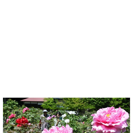
味わう一覧
麺類
ご当地グルメ
酒
スイーツ
癒す一覧
温泉
自然
宿泊
青森県
岩手県
秋田県