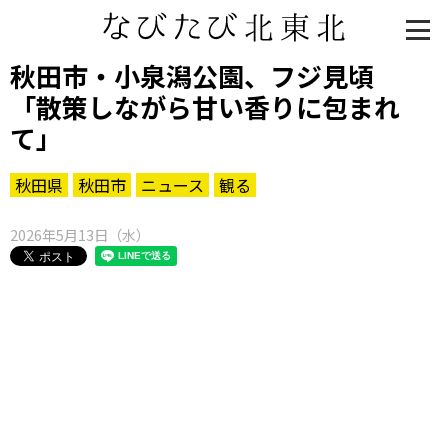
秋田市・小泉潟公園、フジ見頃
「散策しながら甘い香りに包まれ
て」
秋田県
秋田市
ニュース
観る
2026年5月13日（水）
知る一覧
世界遺産
文化・歴史
パワースポット
ミステリー
観る一覧
桜
花
紅葉
楽しむ一覧
まつり・イベント
聖地
おみやげ・特産
道の駅・産直
鉄道
アウトドア・レジャー