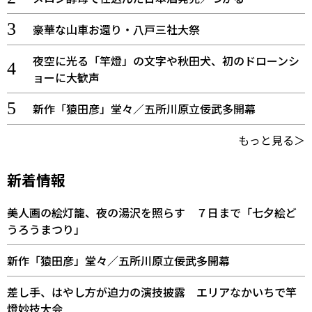
豪華な山車お還り・八戸三社大祭
夜空に光る「竿燈」の文字や秋田犬、初のドローンシ
ョーに大歓声
新作「猿田彦」堂々／五所川原立佞武多開幕
もっと見る＞
新着情報
美人画の絵灯籠、夜の湯沢を照らす ７日まで「七夕絵ど
うろうまつり」
新作「猿田彦」堂々／五所川原立佞武多開幕
差し手、はやし方が迫力の演技披露 エリアなかいちで竿
燈妙技大会