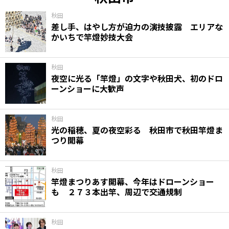
秋田
差し手、はやし方が迫力の演技披露 エリアな
かいちで竿燈妙技大会
秋田
夜空に光る「竿燈」の文字や秋田犬、初のドロ
ーンショーに大歓声
秋田
光の稲穂、夏の夜空彩る 秋田市で秋田竿燈ま
つり開幕
秋田
竿燈まつりあす開幕、今年はドローンショー
も ２７３本出竿、周辺で交通規制
秋田