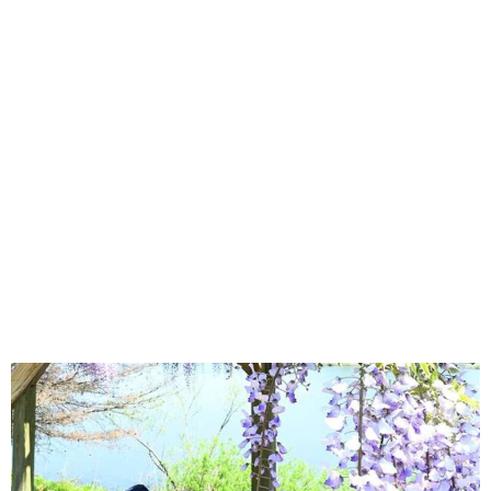
味わう一覧
麺類
ご当地グルメ
酒
スイーツ
癒す一覧
温泉
自然
宿泊
青森県
岩手県
秋田県