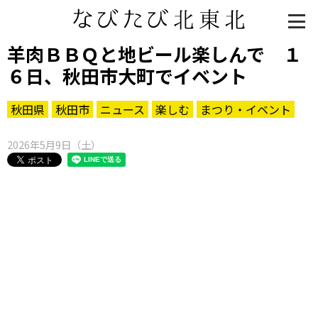
羊肉ＢＢＱと地ビール楽しんで １
６日、秋田市大町でイベント
秋田県
秋田市
ニュース
楽しむ
まつり・イベント
2026年5月9日（土）
知る一覧
世界遺産
文化・歴史
パワースポット
ミステリー
観る一覧
桜
花
紅葉
楽しむ一覧
まつり・イベント
聖地
おみやげ・特産
道の駅・産直
鉄道
アウトドア・レジャー