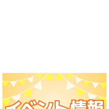
味わう一覧
麺類
ご当地グルメ
酒
スイーツ
癒す一覧
温泉
自然
宿泊
青森県
岩手県
秋田県