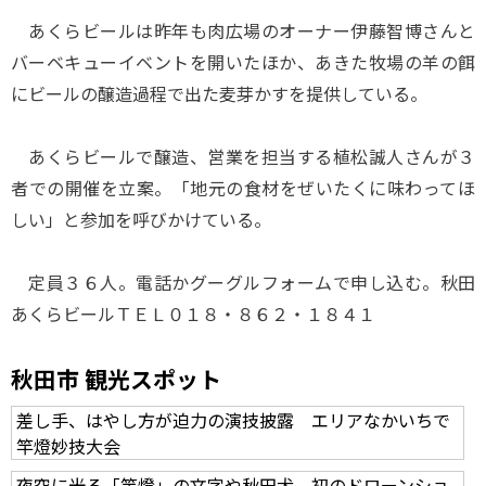
あくらビールは昨年も肉広場のオーナー伊藤智博さんと
バーベキューイベントを開いたほか、あきた牧場の羊の餌
にビールの醸造過程で出た麦芽かすを提供している。
あくらビールで醸造、営業を担当する植松誠人さんが３
者での開催を立案。「地元の食材をぜいたくに味わってほ
しい」と参加を呼びかけている。
定員３６人。電話かグーグルフォームで申し込む。秋田
あくらビールＴＥＬ０１８・８６２・１８４１
秋田市 観光スポット
差し手、はやし方が迫力の演技披露 エリアなかいちで
竿燈妙技大会
夜空に光る「竿燈」の文字や秋田犬、初のドローンショ