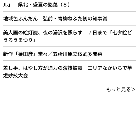
ル」 県北・盛夏の銘菓（８）
地域色ふんだん 弘前・青柳ねぷた初の知事賞
美人画の絵灯籠、夜の湯沢を照らす ７日まで「七夕絵ど
うろうまつり」
新作「猿田彦」堂々／五所川原立佞武多開幕
差し手、はやし方が迫力の演技披露 エリアなかいちで竿
燈妙技大会
もっと見る＞