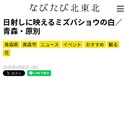
日射しに映えるミズバショウの白／
青森・原別
青森県
青森市
ニュース
イベント
おすすめ
観る
花
2026年4月8日（水）
知る一覧
世界遺産
文化・歴史
パワースポット
ミステリー
観る一覧
桜
花
紅葉
楽しむ一覧
まつり・イベント
聖地
おみやげ・特産
道の駅・産直
鉄道
アウトドア・レジャー