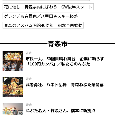
花に催し…青森県内にぎわう GW後半スタート
ゲレンデも春景色／八甲田春スキー終盤
青森のアスパム開館40周年 記念企画始動
青森市
青森
市民一丸、50回目晴れ舞台 企業に頼らず
「100円カンパ」／私たちのねぶた
青森
武者勇壮、ハネト乱舞／青森ねぶた祭開幕
青森
ねぶた名人・竹浪さん、橋本に新拠点