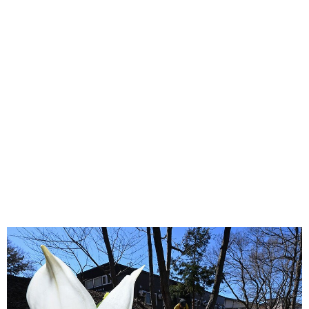
味わう一覧
麺類
ご当地グルメ
酒
スイーツ
癒す一覧
温泉
自然
宿泊
青森県
岩手県
秋田県