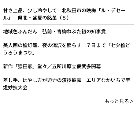
甘さ上品、少し冷やして 北秋田市の晩梅「ル・デセー
ル」 県北・盛夏の銘菓（８）
地域色ふんだん 弘前・青柳ねぷた初の知事賞
美人画の絵灯籠、夜の湯沢を照らす ７日まで「七夕絵ど
うろうまつり」
新作「猿田彦」堂々／五所川原立佞武多開幕
差し手、はやし方が迫力の演技披露 エリアなかいちで竿
燈妙技大会
もっと見る＞