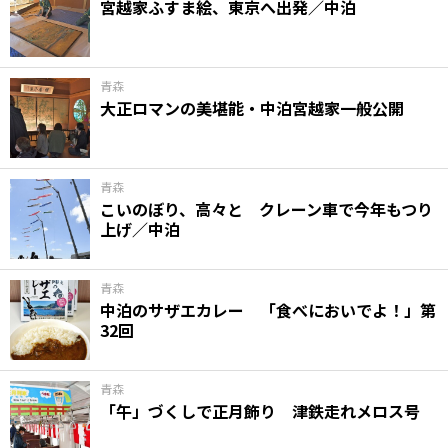
宮越家ふすま絵、東京へ出発／中泊
青森
大正ロマンの美堪能・中泊宮越家一般公開
青森
こいのぼり、高々と クレーン車で今年もつり
上げ／中泊
青森
中泊のサザエカレー 「食べにおいでよ！」第
32回
青森
「午」づくしで正月飾り 津鉄走れメロス号