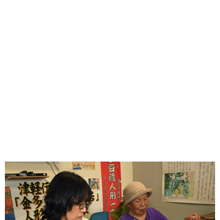
味わう一覧
麺類
ご当地グルメ
酒
スイーツ
癒す一覧
温泉
自然
宿泊
青森県
岩手県
秋田県