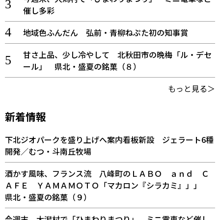
催し多彩
地域色ふんだん 弘前・青柳ねぷた初の知事賞
甘さ上品、少し冷やして 北秋田市の晩梅「ル・デセ
ール」 県北・盛夏の銘菓（８）
もっと見る＞
新着情報
下北ジオパークを盛り上げへ案内看板新設 ジェラート6種
開発／むつ・斗南丘牧場
酒かす風味、フランス流 八峰町のＬＡＢＯ ａｎｄ Ｃ
ＡＦＥ ＹＡＭＡＭＯＴＯ「マカロン『シラカミ』」」
県北・盛夏の銘菓（９）
今週末、大潟村で「ひまわりまつり」 ミニ電車など催し