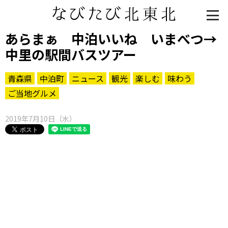
あらまぁ 中泊いいね いまべつ→
中里の駅間バスツアー
青森県
中泊町
ニュース
観光
楽しむ
味わう
ご当地グルメ
2019年7月10日（水）
知る一覧
世界遺産
文化・歴史
パワースポット
ミステリー
観る一覧
桜
花
紅葉
楽しむ一覧
まつり・イベント
聖地
おみやげ・特産
道の駅・産直
鉄道
アウトドア・レジャー