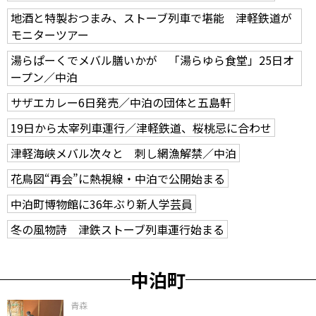
地酒と特製おつまみ、ストーブ列車で堪能 津軽鉄道が
モニターツアー
湯らぱーくでメバル膳いかが 「湯らゆら食堂」25日オ
ープン／中泊
サザエカレー6日発売／中泊の団体と五島軒
19日から太宰列車運行／津軽鉄道、桜桃忌に合わせ
津軽海峡メバル次々と 刺し網漁解禁／中泊
花鳥図“再会”に熱視線・中泊で公開始まる
中泊町博物館に36年ぶり新人学芸員
冬の風物詩 津鉄ストーブ列車運行始まる
中泊町
青森