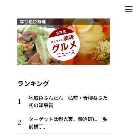
ランキング
地域色ふんだん 弘前・青柳ねぷた
初の知事賞
ターゲットは観光客、鍛冶町に「弘
前横丁」