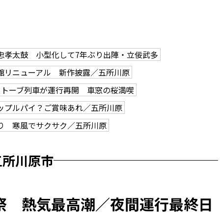
忠孝太鼓 小型化して7年ぶり出陣・立佞武多
館リニューアル 新作披露／五所川原
ストーブ列車が運行再開 車窓の桜満喫
ップルパイ？ご賞味あれ／五所川原
り 寒風でサクサク／五所川原
五所川原市
祭 熱気最高潮／夜間運行最終日