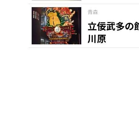
青森
立佞武多の
川原