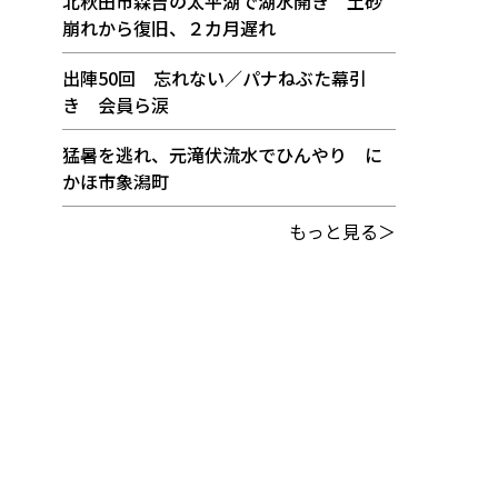
北秋田市森吉の太平湖で湖水開き 土砂
崩れから復旧、２カ月遅れ
出陣50回 忘れない／パナねぶた幕引
き 会員ら涙
猛暑を逃れ、元滝伏流水でひんやり に
かほ市象潟町
もっと見る＞