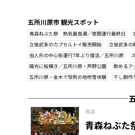
五所川原市 観光スポット
青森ねぶた祭 熱気最高潮／夜間運行最終日
立佞武多のカプセルトイ販売開始
立佞武多の
虫人形の中心街運行7年ぶり復活／五所川原
陽光に桜輝き／五所川原・芦野公園
飲めるア
五所川原・金木で恒例の地吹雪体験
干し餅作
青森
青森ねぶた