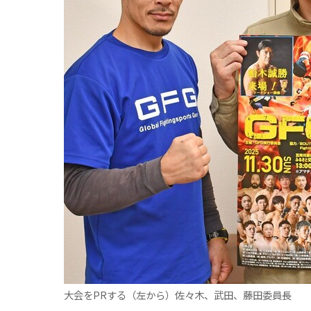
観る一覧
桜
花
紅葉
楽しむ一覧
まつり・イベント
聖地
おみやげ・特産
道の駅・産直
鉄道
アウトドア・レジャー
味わう一覧
麺類
ご当地グルメ
酒
スイーツ
癒す一覧
温泉
自然
宿泊
青森県
岩手県
秋田県
大会をPRする（左から）佐々木、武田、藤田委員長