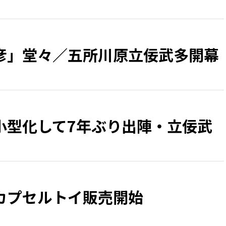
彦」堂々／五所川原立佞武多開幕
小型化して7年ぶり出陣・立佞武
カプセルトイ販売開始