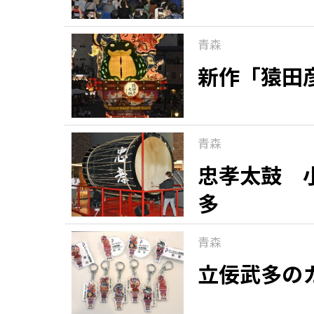
青森
新作「猿田
青森
忠孝太鼓 
多
青森
立佞武多の