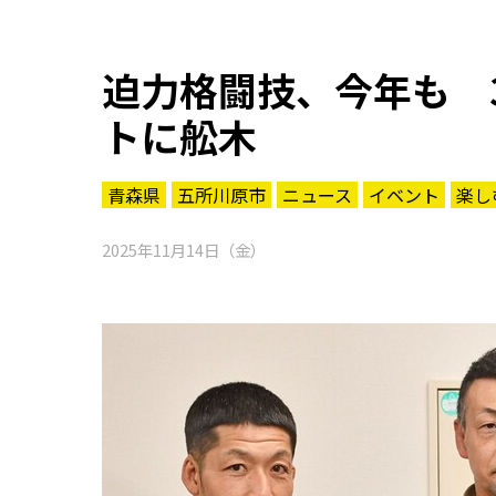
迫力格闘技、今年も 
トに舩木
青森県
五所川原市
ニュース
イベント
楽し
2025年11月14日（金）
知る一覧
世界遺産
文化・歴史
パワースポット
ミステリー