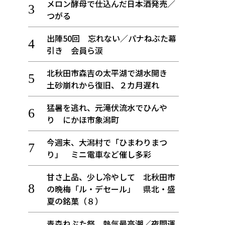
メロン酵母で仕込んだ日本酒発売／
つがる
出陣50回 忘れない／パナねぶた幕
引き 会員ら涙
北秋田市森吉の太平湖で湖水開き
土砂崩れから復旧、２カ月遅れ
猛暑を逃れ、元滝伏流水でひんや
り にかほ市象潟町
今週末、大潟村で「ひまわりまつ
り」 ミニ電車など催し多彩
甘さ上品、少し冷やして 北秋田市
の晩梅「ル・デセール」 県北・盛
夏の銘菓（８）
青森ねぶた祭 熱気最高潮／夜間運