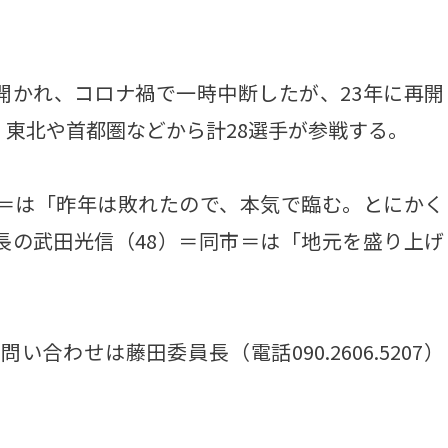
て開かれ、コロナ禍で一時中断したが、23年に再開
、東北や首都圏などから計28選手が参戦する。
＝は「昨年は敗れたので、本気で臨む。とにかく
長の武田光信（48）＝同市＝は「地元を盛り上げ
わせは藤田委員長（電話090.2606.5207）