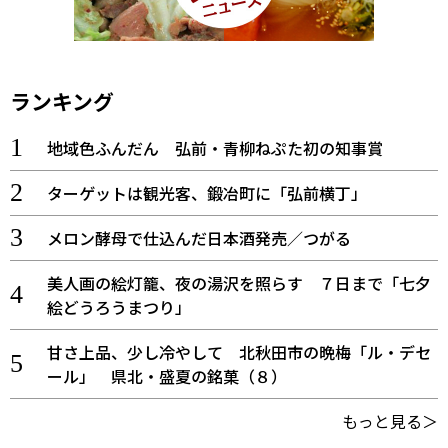
ランキング
地域色ふんだん 弘前・青柳ねぷた初の知事賞
ターゲットは観光客、鍛冶町に「弘前横丁」
メロン酵母で仕込んだ日本酒発売／つがる
美人画の絵灯籠、夜の湯沢を照らす ７日まで「七夕
絵どうろうまつり」
甘さ上品、少し冷やして 北秋田市の晩梅「ル・デセ
ール」 県北・盛夏の銘菓（８）
もっと見る＞