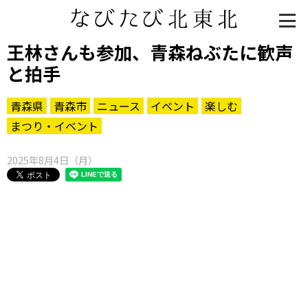
王林さんも参加、青森ねぶたに歓声
と拍手
青森県
青森市
ニュース
イベント
楽しむ
まつり・イベント
2025年8月4日（月）
知る一覧
世界遺産
文化・歴史
パワースポット
ミステリー
観る一覧
桜
花
紅葉
楽しむ一覧
まつり・イベント
聖地
おみやげ・特産
道の駅・産直
鉄道
アウトドア・レジャー