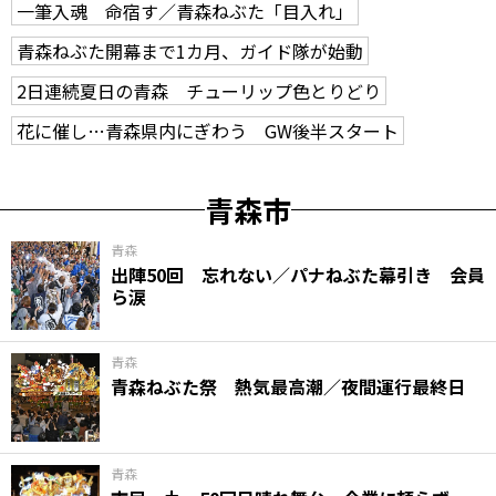
一筆入魂 命宿す／青森ねぶた「目入れ」
青森ねぶた開幕まで1カ月、ガイド隊が始動
2日連続夏日の青森 チューリップ色とりどり
花に催し…青森県内にぎわう GW後半スタート
青森市
青森
出陣50回 忘れない／パナねぶた幕引き 会員
ら涙
青森
青森ねぶた祭 熱気最高潮／夜間運行最終日
青森