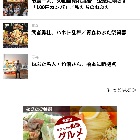
市民一丸、50回目晴れ舞台 企業に頼らず
「100円カンパ」／私たちのねぶた
青森
武者勇壮、ハネト乱舞／青森ねぶた祭開幕
青森
ねぶた名人・竹浪さん、橋本に新拠点
もっと見る＞