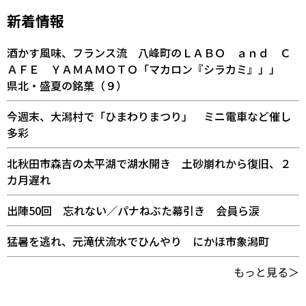
新着情報
酒かす風味、フランス流 八峰町のＬＡＢＯ ａｎｄ Ｃ
ＡＦＥ ＹＡＭＡＭＯＴＯ「マカロン『シラカミ』」」
県北・盛夏の銘菓（９）
今週末、大潟村で「ひまわりまつり」 ミニ電車など催し
多彩
北秋田市森吉の太平湖で湖水開き 土砂崩れから復旧、２
カ月遅れ
出陣50回 忘れない／パナねぶた幕引き 会員ら涙
猛暑を逃れ、元滝伏流水でひんやり にかほ市象潟町
もっと見る＞