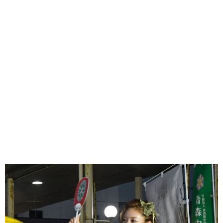
味わう一覧
麺類
ご当地グルメ
酒
スイーツ
癒す一覧
温泉
自然
宿泊
青森県
岩手県
秋田県