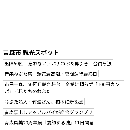
青森市 観光スポット
出陣50回 忘れない／パナねぶた幕引き 会員ら涙
青森ねぶた祭 熱気最高潮／夜間運行最終日
市民一丸、50回目晴れ舞台 企業に頼らず「100円カン
パ」／私たちのねぶた
ねぶた名人・竹浪さん、橋本に新拠点
青森窯出しアップルパイが総合グランプリ
青森県美20周年展「装飾する魂」11日開幕