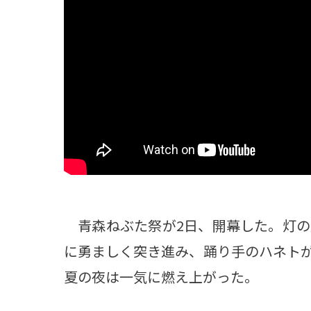
観る一覧
桜
花
紅葉
楽しむ一覧
まつり・イベント
聖地
おみやげ・特産
道の駅・産直
鉄道
アウトドア・レジャー
味わう一覧
麺類
ご当地グルメ
酒
スイーツ
癒す一覧
温泉
自然
宿泊
青森ねぶた祭が2日、開幕した。灯の
青森県
岩手県
秋田県
に勇ましく突き進み、踊り手のハネト
夏の夜は一気に燃え上がった。