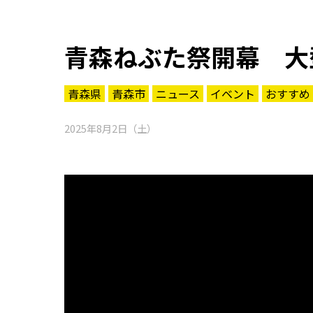
青森ねぶた祭開幕 大
青森県
青森市
ニュース
イベント
おすすめ
2025年8月2日（土）
知る一覧
世界遺産
文化・歴史
パワースポット
ミステリー