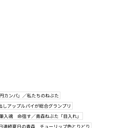
0円カンパ」／私たちのねぶた
出しアップルパイが総合グランプリ
筆入魂 命宿す／青森ねぶた「目入れ」
2日連続夏日の青森 チューリップ色とりどり