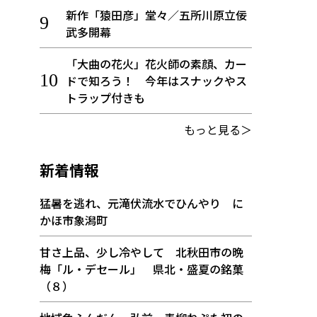
新作「猿田彦」堂々／五所川原立佞
武多開幕
「大曲の花火」花火師の素顔、カー
ドで知ろう！ 今年はスナックやス
トラップ付きも
もっと見る＞
新着情報
猛暑を逃れ、元滝伏流水でひんやり に
かほ市象潟町
甘さ上品、少し冷やして 北秋田市の晩
梅「ル・デセール」 県北・盛夏の銘菓
（８）