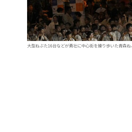
大型ねぶた16台などが勇壮に中心街を練り歩いた青森ね