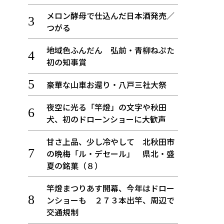
メロン酵母で仕込んだ日本酒発売／
つがる
地域色ふんだん 弘前・青柳ねぷた
初の知事賞
豪華な山車お還り・八戸三社大祭
夜空に光る「竿燈」の文字や秋田
犬、初のドローンショーに大歓声
甘さ上品、少し冷やして 北秋田市
の晩梅「ル・デセール」 県北・盛
夏の銘菓（８）
竿燈まつりあす開幕、今年はドロー
ンショーも ２７３本出竿、周辺で
交通規制