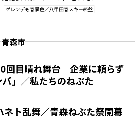
ゲレンデも春景色／八甲田春スキー終盤
青森市
50回目晴れ舞台 企業に頼らず
カンパ」／私たちのねぶた
ハネト乱舞／青森ねぶた祭開幕