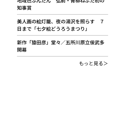
地域色ふんだん 弘前・青柳ねぷた初の
知事賞
美人画の絵灯籠、夜の湯沢を照らす ７
日まで「七夕絵どうろうまつり」
新作「猿田彦」堂々／五所川原立佞武多
開幕
もっと見る＞