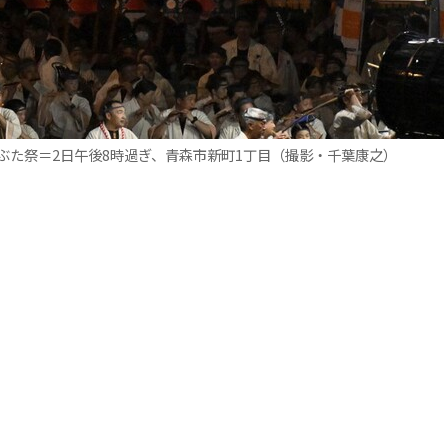
ぶた祭＝2日午後8時過ぎ、青森市新町1丁目（撮影・千葉康之）