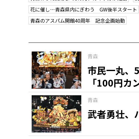
花に催し…青森県内にぎわう GW後半スタート
青森のアスパム開館40周年 記念企画始動
青森
市民一丸、
「100円
青森
武者勇壮、