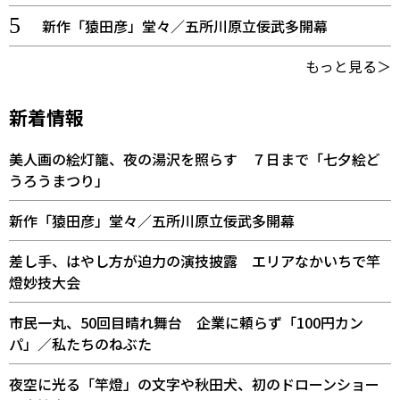
新作「猿田彦」堂々／五所川原立佞武多開幕
もっと見る＞
新着情報
美人画の絵灯籠、夜の湯沢を照らす ７日まで「七夕絵ど
うろうまつり」
新作「猿田彦」堂々／五所川原立佞武多開幕
差し手、はやし方が迫力の演技披露 エリアなかいちで竿
燈妙技大会
市民一丸、50回目晴れ舞台 企業に頼らず「100円カン
パ」／私たちのねぶた
夜空に光る「竿燈」の文字や秋田犬、初のドローンショー