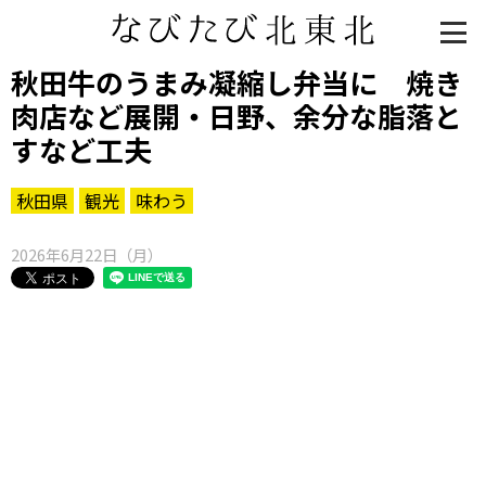
秋田牛のうまみ凝縮し弁当に 焼き
肉店など展開・日野、余分な脂落と
すなど工夫
秋田県
観光
味わう
2026年6月22日（月）
知る一覧
世界遺産
文化・歴史
パワースポット
ミステリー
観る一覧
桜
花
紅葉
楽しむ一覧
まつり・イベント
聖地
おみやげ・特産
道の駅・産直
鉄道
アウトドア・レジャー