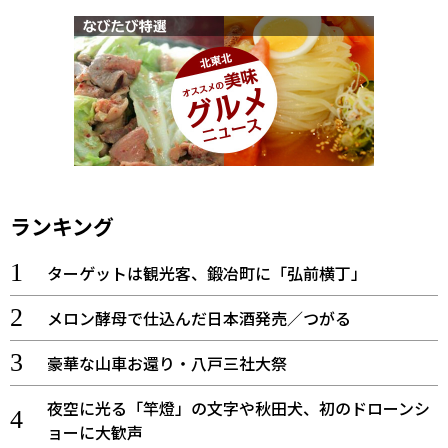
ランキング
ターゲットは観光客、鍛冶町に「弘前横丁」
メロン酵母で仕込んだ日本酒発売／つがる
豪華な山車お還り・八戸三社大祭
夜空に光る「竿燈」の文字や秋田犬、初のドローンシ
ョーに大歓声