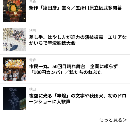
青森
新作「猿田彦」堂々／五所川原立佞武多開幕
秋田
差し手、はやし方が迫力の演技披露 エリアな
かいちで竿燈妙技大会
青森
市民一丸、50回目晴れ舞台 企業に頼らず
「100円カンパ」／私たちのねぶた
秋田
夜空に光る「竿燈」の文字や秋田犬、初のドロ
ーンショーに大歓声
もっと見る＞