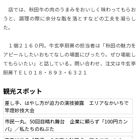
店では、秋田牛の肉のうまみをおいしく味わってもらお
うと、調理の際に余分な脂を落とすなどの工夫を凝らし
た。
１個２１６０円。牛玄亭厨房の担当者は「秋田の魅力を
アピールしたいおもてなしの場面にぴったり。ぜひ堪能し
てもらいたい」と話している。問い合わせ、注文は牛玄亭
厨房ＴＥＬ０１８・８９３・６３２１
観光スポット
差し手、はやし方が迫力の演技披露 エリアなかいちで
竿燈妙技大会
市民一丸、50回目晴れ舞台 企業に頼らず「100円カン
パ」／私たちのねぶた