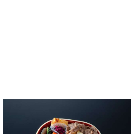
味わう一覧
麺類
ご当地グルメ
酒
スイーツ
癒す一覧
温泉
自然
宿泊
青森県
岩手県
秋田県