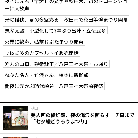
夜空に光る「竿燈」の文字や秋田犬、初のドローンショ
ーに大歓声
光の稲穂、夏の夜空彩る 秋田市で秋田竿燈まつり開幕
忠孝太鼓 小型化して7年ぶり出陣・立佞武多
火扇に歓声、弘前ねぷたまつり開幕
立佞武多のカプセルトイ販売開始
迫力の山車、観衆魅了／八戸三社大祭・お通り
ねぶた名人・竹浪さん、橋本に新拠点
闇夜に浮かぶ時代絵巻 八戸三社大祭前夜祭
秋田
美人画の絵灯籠、夜の湯沢を照らす ７日まで
「七夕絵どうろうまつり」