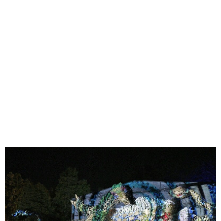
味わう一覧
麺類
ご当地グルメ
酒
スイーツ
癒す一覧
温泉
自然
宿泊
青森県
岩手県
秋田県