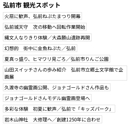
弘前市 観光スポット
火扇に歓声、弘前ねぷたまつり開幕
弘前城天守 次の移動へ回転作業開始
縄文人なりきり体験／大森勝山遺跡再開
幻想的 街中に金魚ねぷた／弘前
夏真っ盛り、ヒマワリ見ごろ／弘前市りんご公園
山田スイッチさんの歩み紹介 弘前市立郷土文学館で企
画展
久渡寺の幽霊画公開、ジョナゴールドさん作品も
ジョナゴールドさんモデル幽霊画登場へ
多彩な体験 初夏に歓声／弘前で「キッズパーク」
岩木山神社 大修理へ／創建1250年に合わせ