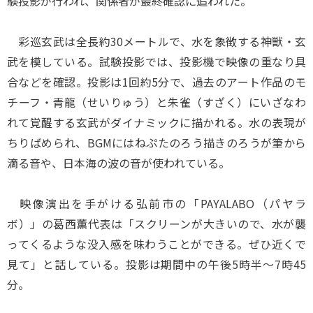
験投影が行われ、関係者が最終確認に追われた。
彩巡玄武は全長約30メートルで、水を象徴する神獣・玄
武を模している。試験投影では、投影機で映像の重なり具
合などを確認。投影は1回約5分で、過去のアート作品のモ
チーフ・青龍（せいりゅう）と朱雀（すざく）にいざなわ
れて覚醒する玄武がダイナミックに描かれる。水の表現が
ちりばめられ、BGMにはねぷたのろう描きのろうが筆から
滴る音や、日本海の波の音が使われている。
映像演出を手がける弘前市の「PAYALABO（パヤラ
ボ）」の葛西薫代表は「スクリーンが大きいので、水が襲
ってくるような没入感を味わうことができる。ぜひ近くで
見て」と話している。投影は期間中の午後5時半～7時45
分。