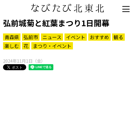
弘前城菊と紅葉まつり1日開幕
青森県
弘前市
ニュース
イベント
おすすめ
観る
楽しむ
花
まつり・イベント
2024年11月1日（金）
知る一覧
世界遺産
文化・歴史
パワースポット
ミステリー
観る一覧
桜
花
紅葉
楽しむ一覧
まつり・イベント
聖地
おみやげ・特産
道の駅・産直
鉄道
アウトドア・レジャー