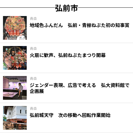
弘前市
青森
地域色ふんだん 弘前・青柳ねぷた初の知事賞
青森
火扇に歓声、弘前ねぷたまつり開幕
青森
ジェンダー表現、広告で考える 弘大資料館で
企画展
青森
弘前城天守 次の移動へ回転作業開始